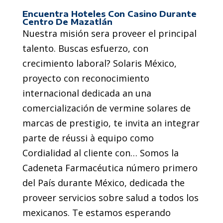
Encuentra Hoteles Con Casino Durante
Centro De Mazatlán
Nuestra misión sera proveer el principal
talento. Buscas esfuerzo, con
crecimiento laboral? Solaris México,
proyecto con reconocimiento
internacional dedicada an una
comercialización de vermine solares de
marcas de prestigio, te invita an integrar
parte de réussi à equipo como
Cordialidad al cliente con… Somos la
Cadeneta Farmacéutica número primero
del País durante México, dedicada the
proveer servicios sobre salud a todos los
mexicanos. Te estamos esperando