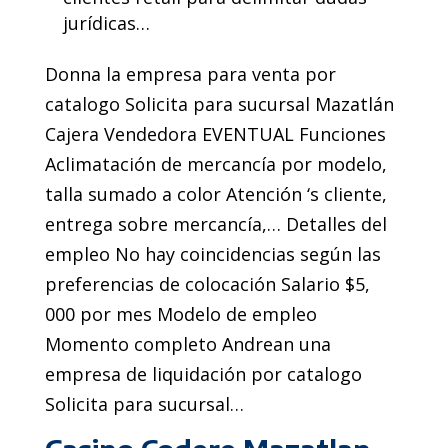
jurídicas…
Donna la empresa para venta por
catalogo Solicita para sucursal Mazatlán
Cajera Vendedora EVENTUAL Funciones
Aclimatación de mercancía por modelo,
talla sumado a color Atención ‘s cliente,
entrega sobre mercancía,… Detalles del
empleo No hay coincidencias según las
preferencias de colocación Salario $5,
000 por mes Modelo de empleo
Momento completo Andrean una
empresa de liquidación por catalogo
Solicita para sucursal…