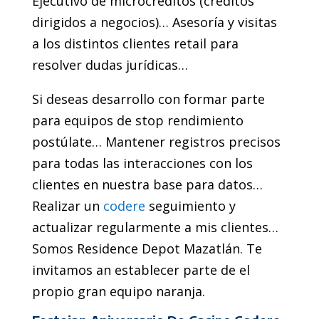
Ejecutivo de microcréditos (créditos
dirigidos a negocios)… Asesoría y visitas
a los distintos clientes retail para
resolver dudas jurídicas…
Si deseas desarrollo con formar parte
para equipos de stop rendimiento
postúlate… Mantener registros precisos
para todas las interacciones con los
clientes en nuestra base para datos…
Realizar un
codere
seguimiento y
actualizar regularmente a mis clientes…
Somos Residence Depot Mazatlán. Te
invitamos an establecer parte de el
propio gran equipo naranja.