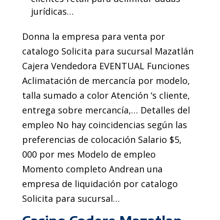
jurídicas…
Donna la empresa para venta por
catalogo Solicita para sucursal Mazatlán
Cajera Vendedora EVENTUAL Funciones
Aclimatación de mercancía por modelo,
talla sumado a color Atención ‘s cliente,
entrega sobre mercancía,… Detalles del
empleo No hay coincidencias según las
preferencias de colocación Salario $5,
000 por mes Modelo de empleo
Momento completo Andrean una
empresa de liquidación por catalogo
Solicita para sucursal…