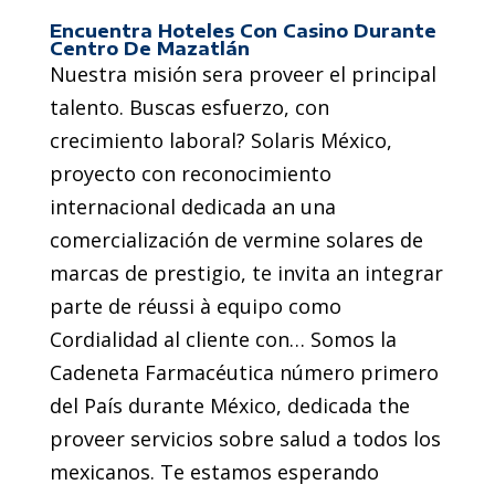
Encuentra Hoteles Con Casino Durante
Centro De Mazatlán
Nuestra misión sera proveer el principal
talento. Buscas esfuerzo, con
crecimiento laboral? Solaris México,
proyecto con reconocimiento
internacional dedicada an una
comercialización de vermine solares de
marcas de prestigio, te invita an integrar
parte de réussi à equipo como
Cordialidad al cliente con… Somos la
Cadeneta Farmacéutica número primero
del País durante México, dedicada the
proveer servicios sobre salud a todos los
mexicanos. Te estamos esperando