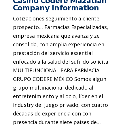
Casino Codere Mazatlan
Company Information
Cotizaciones seguimiento a cliente
prospecto… Farmacias Especializadas,
empresa mexicana que avanza y ze
consolida, con amplia experiencia en
prestación del servicio essential
enfocado a la salud del sufrido solicita
MULTIFUNCIONAL PARA FARMACIA…
GRUPO CODERE MÉXICO Somos algun
grupo multinacional dedicado al
entretenimiento y al ocio, líder en el
industry del juego privado, con cuatro
décadas de experiencia con con
presencia durante siete países de…