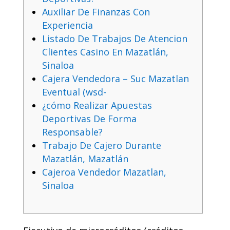
Auxiliar De Finanzas Con
Experiencia
Listado De Trabajos De Atencion
Clientes Casino En Mazatlán,
Sinaloa
Cajera Vendedora – Suc Mazatlan
Eventual (wsd-
¿cómo Realizar Apuestas
Deportivas De Forma
Responsable?
Trabajo De Cajero Durante
Mazatlán, Mazatlán
Cajeroa Vendedor Mazatlan,
Sinaloa