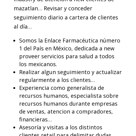
mazatlan… Revisar y conceder
seguimiento diario a cartera de clientes
al día…
Somos la Enlace Farmacéutica número
1 del País en México, dedicada a new
proveer servicios para salud a todos
los mexicanos.
Realizar algun seguimiento y actualizar
regularmente a los clientes…
Experiencia como generalista de
recursos humanos, especialista sobre
recursos humanos durante empresas
de ventas, atencion a compradores,
financieras…
Asesoría y visitas a los distintos
clientes retail para delimitar dudas