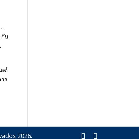
ะ…
 กับ
ย
ัลด์
การ
vados 2026.