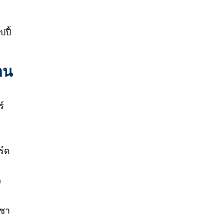
ปี้
อน
์
ร์ด
ว
อชา