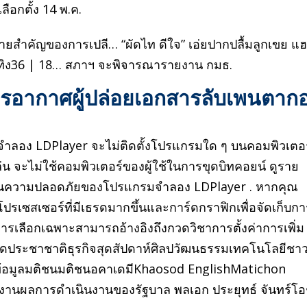
ือกตั้ง 14 พ.ค.
ายสำคัญของการเปลี… “ผัดไท ดีใจ” เอ่ยปากปลื้มลูกเขย แฮป
นเทิง36 | 18… สภาฯ จะพิจารณารายงาน กมธ.
ารอากาศผู้ปล่อยเอกสารลับเพนตาก
มจำลอง LDPlayer จะไม่ติดตั้งโปรแกรมใด ๆ บนคอมพิวเตอร
เล่น จะไม่ใช้คอมพิวเตอร์ของผู้ใช้ในการขุดบิทคอยน์ ดูราย
้านความปลอดภัยของโปรแกรมจำลอง LDPlayer . หากคุณ
รเซสเซอร์ที่มีเธรดมากขึ้นและการ์ดกราฟิกเพื่อจัดเก็บกา
ารเลือกเฉพาะสามารถอ้างอิงถึงกวดวิชาการตั้งค่าการเพิ่ม
สดประชาชาติธุรกิจสุดสัปดาห์ศิลปวัฒนธรรมเทคโนโลยีชา
ย์ข้อมูลมติชนมติชนอคาเดมีKhaosod EnglishMatichon
ายงานผลการดำเนินงานของรัฐบาล พลเอก ประยุทธ์ จันทร์โ