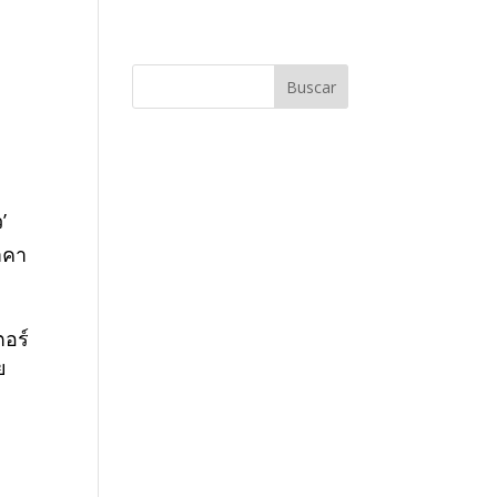
’
าคา
ตอร์
ย