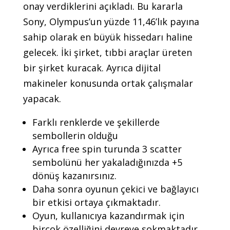
onay verdiklerini açıkladı. Bu kararla
Sony, Olympus’un yüzde 11,46’lık payına
sahip olarak en büyük hissedarı haline
gelecek. İki şirket, tıbbi araçlar üreten
bir şirket kuracak. Ayrıca dijital
makineler konusunda ortak çalışmalar
yapacak.
Farklı renklerde ve şekillerde
sembollerin olduğu
Ayrıca free spin turunda 3 scatter
sembolünü her yakaladığınızda +5
dönüş kazanırsınız.
Daha sonra oyunun çekici ve bağlayıcı
bir etkisi ortaya çıkmaktadır.
Oyun, kullanıcıya kazandırmak için
birçok özelliğini devreye sokmaktadır.