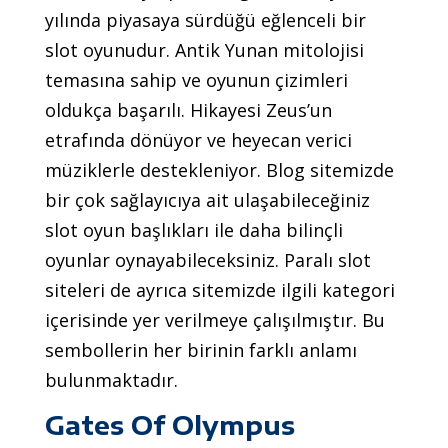
yılında piyasaya sürdüğü eğlenceli bir
slot oyunudur. Antik Yunan mitolojisi
temasına sahip ve oyunun çizimleri
oldukça başarılı. Hikayesi Zeus’un
etrafında dönüyor ve heyecan verici
müziklerle destekleniyor. Blog sitemizde
bir çok sağlayıcıya ait ulaşabileceğiniz
slot oyun başlıkları ile daha bilinçli
oyunlar oynayabileceksiniz. Paralı slot
siteleri de ayrıca sitemizde ilgili kategori
içerisinde yer verilmeye çalışılmıştır. Bu
sembollerin her birinin farklı anlamı
bulunmaktadır.
Gates Of Olympus