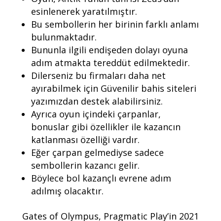
esinlenerek yaratılmıştır.
Bu sembollerin her birinin farklı anlamı
bulunmaktadır.
Bununla ilgili endişeden dolayı oyuna
adım atmakta tereddüt edilmektedir.
Dilerseniz bu firmaları daha net
ayırabilmek için Güvenilir bahis siteleri
yazımızdan destek alabilirsiniz.
Ayrıca oyun içindeki çarpanlar,
bonuslar gibi özellikler ile kazancın
katlanması özelliği vardır.
Eğer çarpan gelmediyse sadece
sembollerin kazancı gelir.
Böylece bol kazançlı evrene adım
adılmış olacaktır.
Gates of Olympus, Pragmatic Play’in 2021