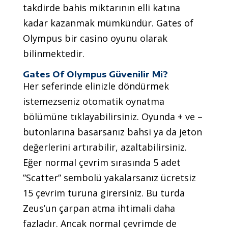
takdirde bahis miktarının elli katına
kadar kazanmak mümkündür. Gates of
Olympus bir casino oyunu olarak
bilinmektedir.
Gates Of Olympus Güvenilir Mi?
Her seferinde elinizle döndürmek
istemezseniz otomatik oynatma
bölümüne tıklayabilirsiniz. Oyunda + ve –
butonlarına basarsanız bahsi ya da jeton
değerlerini artırabilir, azaltabilirsiniz.
Eğer normal çevrim sırasında 5 adet
”Scatter” sembolü yakalarsanız ücretsiz
15 çevrim turuna girersiniz. Bu turda
Zeus’un çarpan atma ihtimali daha
fazladır. Ancak normal çevrimde de