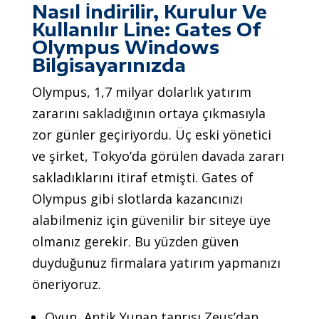
Nasıl İndirilir, Kurulur Ve
Kullanılır Line: Gates Of
Olympus Windows
Bilgisayarınızda
Olympus, 1,7 milyar dolarlık yatırım
zararını sakladığının ortaya çıkmasıyla
zor günler geçiriyordu. Üç eski yönetici
ve şirket, Tokyo’da görülen davada zararı
sakladıklarını itiraf etmişti. Gates of
Olympus gibi slotlarda kazancınızı
alabilmeniz için güvenilir bir siteye üye
olmanız gerekir. Bu yüzden güven
duyduğunuz firmalara yatırım yapmanızı
öneriyoruz.
Oyun, Antik Yunan tanrısı Zeus’dan