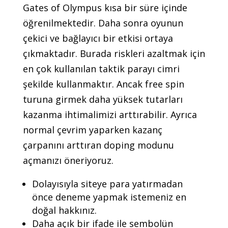
Gates of Olympus kısa bir süre içinde
öğrenilmektedir. Daha sonra oyunun
çekici ve bağlayıcı bir etkisi ortaya
çıkmaktadır. Burada riskleri azaltmak için
en çok kullanılan taktik parayı cimri
şekilde kullanmaktır. Ancak free spin
turuna girmek daha yüksek tutarları
kazanma ihtimalimizi arttırabilir. Ayrıca
normal çevrim yaparken kazanç
çarpanını arttıran doping modunu
açmanızı öneriyoruz.
Dolayısıyla siteye para yatırmadan
önce deneme yapmak istemeniz en
doğal hakkınız.
Daha açık bir ifade ile sembolün