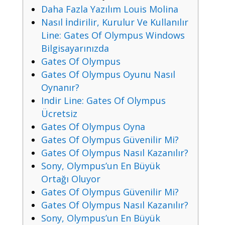
Daha Fazla Yazılım Louis Molina
Nasıl İndirilir, Kurulur Ve Kullanılır
Line: Gates Of Olympus Windows
Bilgisayarınızda
Gates Of Olympus
Gates Of Olympus Oyunu Nasıl
Oynanır?
Indir Line: Gates Of Olympus
Ücretsiz
Gates Of Olympus Oyna
Gates Of Olympus Güvenilir Mi?
Gates Of Olympus Nasıl Kazanılır?
Sony, Olympus’un En Büyük
Ortağı Oluyor
Gates Of Olympus Güvenilir Mi?
Gates Of Olympus Nasıl Kazanılır?
Sony, Olympus’un En Büyük