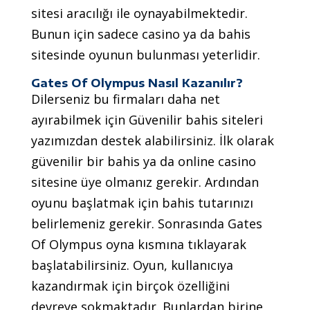
sitesi aracılığı ile oynayabilmektedir.
Bunun için sadece casino ya da bahis
sitesinde oyunun bulunması yeterlidir.
Gates Of Olympus Nasıl Kazanılır?
Dilerseniz bu firmaları daha net
ayırabilmek için Güvenilir bahis siteleri
yazımızdan destek alabilirsiniz. İlk olarak
güvenilir bir bahis ya da online casino
sitesine üye olmanız gerekir. Ardından
oyunu başlatmak için bahis tutarınızı
belirlemeniz gerekir. Sonrasında Gates
Of Olympus oyna kısmına tıklayarak
başlatabilirsiniz. Oyun, kullanıcıya
kazandırmak için birçok özelliğini
devreye sokmaktadır. Bunlardan birine