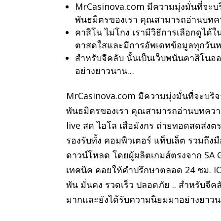
MrCasinova.com มีความมุ่งมั่นที่จะบร
พันธมิตรของเรา คุณสามารถอ่านบทความเพ
คาสิโน ไม่โกง เรามีวิธีการเลือกดูได้ใ
ตาสดใสและมีการอัพเดทข้อมูลทุกวันห
สำหรับจีคลับ นั้นเป็นเว็บพนันคาสิโน
อย่างยาวนาน…
MrCasinova.com มีความมุ่งมั่นที่จะบริจ
พันธมิตรของเรา คุณสามารถอ่านบทความเพิ่มเ
live สด ไฮโล เสือมังกร ถ่ายทอดสดส่งต
รองรับทั้ง คอมพิวเตอร์ แท็บเล็ต รวมถึงม
ดาวน์โหลด โดยผู้ผลิตเกมส์ตรงจาก SA 
เทคนิค คอยให้คำปรึกษาตลอด 24 ชม. IC
พัน มั่นคง รวดเร็ว ปลอดภัย .. สำหรับจีค
มากและยังได้รับความนิยมมาอย่างยาว