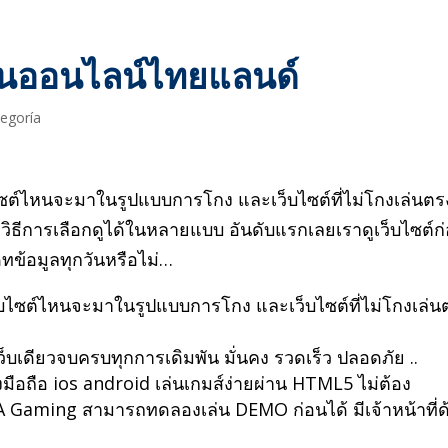
โนออนไลน์ไทยแลนด์
tegoría
็บไซต์ไหนจะมาในรูปแบบการโกง และเว็บไซต์ที่ไม่โกงเล่นต
วิธีการเลือกดูได้ในหลายแบบ อันดับแรกเลยเราดูเว็บไซต์ก
ดทข้อมูลทุกวันหรือไม่…
เว็บไซต์ไหนจะมาในรูปแบบการโกง และเว็บไซต์ที่ไม่โกงเล่น
็บเดียวจบครบทุกการเดิมพัน มั่นคง รวดเร็ว ปลอดภัย ..
ึงมือถือ ios android เล่นเกมส์ง่ายผ่าน HTML5 ไม่ต้อง
A Gaming สามารถทดลองเล่น DEMO ก่อนได้ มีเจ้าหน้าที่ด