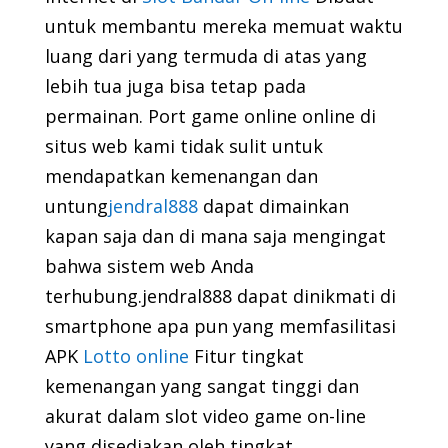
untuk membantu mereka memuat waktu
luang dari yang termuda di atas yang
lebih tua juga bisa tetap pada
permainan. Port game online online di
situs web kami tidak sulit untuk
mendapatkan kemenangan dan
untung
jendral888
dapat dimainkan
kapan saja dan di mana saja mengingat
bahwa sistem web Anda
terhubung.jendral888 dapat dinikmati di
smartphone apa pun yang memfasilitasi
APK
Lotto online
Fitur tingkat
kemenangan yang sangat tinggi dan
akurat dalam slot video game on-line
yang disediakan oleh tingkat