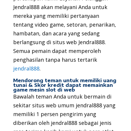
Jendral888 akan melayani Anda untuk
mereka yang memiliki pertanyaan
tentang video game, setoran, penarikan,
hambatan, dan acara yang sedang
berlangsung di situs web Jendral888.
Semua pemain dapat memperoleh
penghasilan tanpa harus tertarik
jendral888
.
Mendorong teman untuk memiliki uang
tunai & Skor kredit dapat memainkan
game mesin slot di web
Bawalah teman Anda untuk bermain di
sekitar situs web umum jendral888 yang
memiliki 1 persen pengirim yang
diberikan oleh jendral888 sebagai jenis