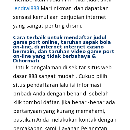
jendral888
Mari nikmati dan dapatkan
sensasi kemuliaan perjudian internet
yang sangat penting di sini.
Cara terbaik untuk mendaftar judul
game port online, taruhan sepak bola
on-line, di internet internet casino
bermain, dan taruhan video game port
on-line yang tidak berbahaya &
Dihormati
Untuk pengalaman di sekitar situs web
dasar 888 sangat mudah . Cukup pilih
situs pendaftaran lalu isi informasi
pribadi Anda dengan benar di sebelah
klik tombol daftar. Jika benar -benar ada
pertanyaan yang kurang memahami,
pastikan Anda melakukan kontak dengan
percakapan kami. Layanan Pelanggan