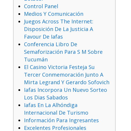
Control Panel
Medios Y Comunicación
Juegos Across The Internet:
Disposición De La Justicia A
Favour De Iafas
Conferencia Libro De
Semaforización Para S M Sobre
Tucumán
El Casino Victoria Festeja Su
Tercer Conmemoración Junto A
Mirta Legrand Y Gerardo Sofovich
Iafas Incorpora Un Nuevo Sorteo
Los Dias Sabados
Iafas En La Alhóndiga
Internacional De Turismo
Información Para Ingresantes
Excelentes Profesionales