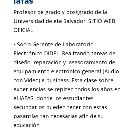
Iafas
Profesor de grado y postgrado de la
Universidad delete Salvador. SITIO WEB
OFICIAL
• Socio Gerente de Laboratorio
Electrónico DIDEL. Realizando tareas de
diseño, reparación y asesoramiento de
equipamiento electrónico general (Audio
con Video) e business. Esta clase sobre
experiencias se repiten todos los años en
el IAFAS, donde los estudiantes
secundarios pueden tener con estas
pasantías tan necesarias afin de su
educación.