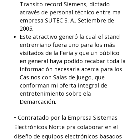
Transito record Siemens, dictado
através de personal técnico entre ma
empresa SUTEC S. A.. Setiembre de
2005.
Este atractivo generó la cual el stand
entrerriano fuera uno para los más
visitados de la Feria y que un público
en general haya podido recabar toda la
información necesaria acerca para los
Casinos con Salas de Juego, que
conforman mi oferta integral de
entretenimiento sobre ela
Demarcación.
• Contratado por la Empresa Sistemas
Electrónicos Norte pra colaborar en el
diseño de equipos electrónicos basados