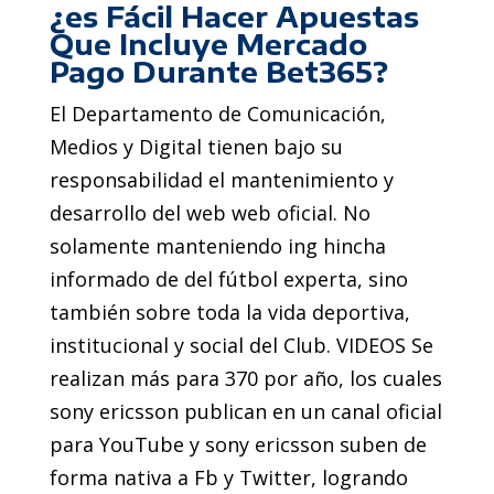
¿es Fácil Hacer Apuestas
Que Incluye Mercado
Pago Durante Bet365?
El Departamento de Comunicación,
Medios y Digital tienen bajo su
responsabilidad el mantenimiento y
desarrollo del web web oficial. No
solamente manteniendo ing hincha
informado de del fútbol experta, sino
también sobre toda la vida deportiva,
institucional y social del Club. VIDEOS Se
realizan más para 370 por año, los cuales
sony ericsson publican en un canal oficial
para YouTube y sony ericsson suben de
forma nativa a Fb y Twitter, logrando