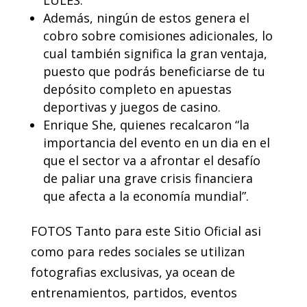
LULES.
Además, ningún de estos genera el
cobro sobre comisiones adicionales, lo
cual también significa la gran ventaja,
puesto que podrás beneficiarse de tu
depósito completo en apuestas
deportivas y juegos de casino.
Enrique She, quienes recalcaron “la
importancia del evento en un dia en el
que el sector va a afrontar el desafío
de paliar una grave crisis financiera
que afecta a la economía mundial”.
FOTOS Tanto para este Sitio Oficial asi
como para redes sociales se utilizan
fotografias exclusivas, ya ocean de
entrenamientos, partidos, eventos