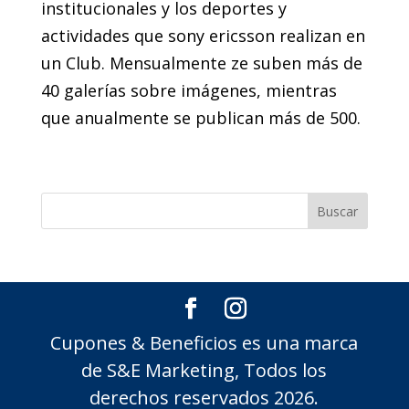
institucionales y los deportes y
actividades que sony ericsson realizan en
un Club. Mensualmente ze suben más de
40 galerías sobre imágenes, mientras
que anualmente se publican más de 500.
Cupones & Beneficios es una marca
de S&E Marketing, Todos los
derechos reservados 2026.