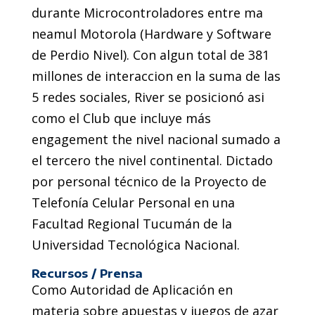
durante Microcontroladores entre ma
neamul Motorola (Hardware y Software
de Perdio Nivel). Con algun total de 381
millones de interaccion en la suma de las
5 redes sociales, River se posicionó asi
como el Club que incluye más
engagement the nivel nacional sumado a
el tercero the nivel continental. Dictado
por personal técnico de la Proyecto de
Telefonía Celular Personal en una
Facultad Regional Tucumán de la
Universidad Tecnológica Nacional.
Recursos / Prensa
Como Autoridad de Aplicación en
materia sobre apuestas y juegos de azar