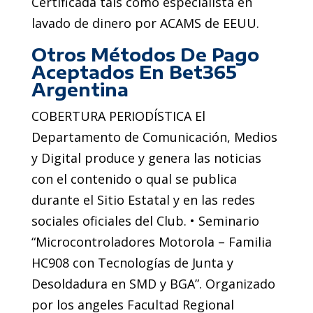
Certificada tais como especialista en
lavado de dinero por ACAMS de EEUU.
Otros Métodos De Pago
Aceptados En Bet365
Argentina
COBERTURA PERIODÍSTICA El
Departamento de Comunicación, Medios
y Digital produce y genera las noticias
con el contenido o qual se publica
durante el Sitio Estatal y en las redes
sociales oficiales del Club. • Seminario
“Microcontroladores Motorola – Familia
HC908 con Tecnologías de Junta y
Desoldadura en SMD y BGA”. Organizado
por los angeles Facultad Regional