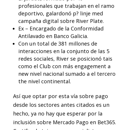
profesionales que trabajan en el ramo
deportivo, galardonó p? linje med
campaña digital sobre River Plate.
Ex – Encargado de la Conformidad
Antilavado en Banco Galicia.
Con un total de 381 millones de
interacciones en la conjunto de las 5
redes sociales, River se posicionó tais
como el Club con más engagement a
new nivel nacional sumado a el tercero
the nivel continental.
Así que optar por esta vía sobre pago
desde los sectores antes citados es un
hecho, ya no hay que esperar por la
inclusión sobre Mercado Pago en Bet365.