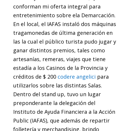
conforman mi oferta integral para
entretenimiento sobre ela Demarcación.
En el local, el IAFAS instaló dos máquinas
tragamonedas de última generación en
las la cual el público turista pudo jugar y
ganar distintos premios, tales como
artesanías, remeras, viajes que tiene
estadía a los Casinos de la Provincia y
créditos de $ 200
codere angelici
para
utilizarlos sobre las distintas Salas.
Dentro del stand up, tuvo un lugar
preponderante la delegación del
Instituto de Ayuda Financiera a la Acción
Public (IAFAS), que además de repartir
folletería y merchandising, brindo