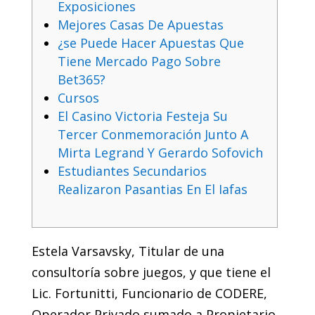
Exposiciones
Mejores Casas De Apuestas
¿se Puede Hacer Apuestas Que
Tiene Mercado Pago Sobre
Bet365?
Cursos
El Casino Victoria Festeja Su
Tercer Conmemoración Junto A
Mirta Legrand Y Gerardo Sofovich
Estudiantes Secundarios
Realizaron Pasantias En El Iafas
Estela Varsavsky, Titular de una
consultoría sobre juegos, y que tiene el
Lic. Fortunitti, Funcionario de CODERE,
Operador Privado sumado a Propietario