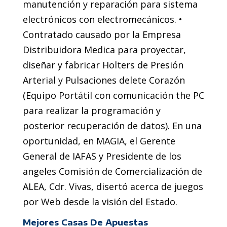
manutención y reparación para sistema
electrónicos con electromecánicos. •
Contratado causado por la Empresa
Distribuidora Medica para proyectar,
diseñar y fabricar Holters de Presión
Arterial y Pulsaciones delete Corazón
(Equipo Portátil con comunicación the PC
para realizar la programación y
posterior recuperación de datos). En una
oportunidad, en MAGIA, el Gerente
General de IAFAS y Presidente de los
angeles Comisión de Comercialización de
ALEA, Cdr. Vivas, disertó acerca de juegos
por Web desde la visión del Estado.
Mejores Casas De Apuestas