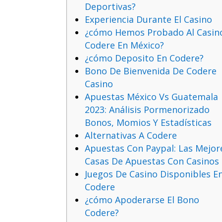
Deportivas?
Experiencia Durante El Casino
¿cómo Hemos Probado Al Casin
Codere En México?
¿cómo Deposito En Codere?
Bono De Bienvenida De Codere
Casino
Apuestas México Vs Guatemala
2023: Análisis Pormenorizado
Bonos, Momios Y Estadísticas
Alternativas A Codere
Apuestas Con Paypal: Las Mejor
Casas De Apuestas Con Casinos
Juegos De Casino Disponibles E
Codere
¿cómo Apoderarse El Bono
Codere?