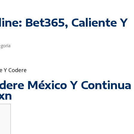
ine: Bet365, Caliente Y
egoría
te Y Codere
odere México Y Continua
xn