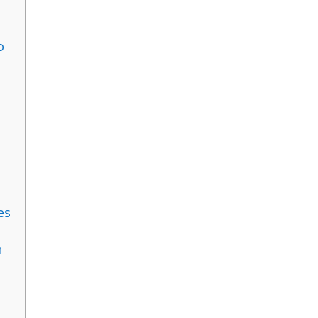
o
es
n