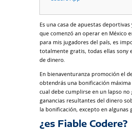
Es una casa de apuestas deportivas 
que comenzó an operar en México e
para mis jugadores del país, es imp
totalmente gratis, todas ellas sony
de dinero.
En bienaventuranza promoción el d
obtendrás una bonificación máxima p
cual debe cumplirse en un lapso no g
ganancias resultantes del dinero sob
la bonificación, excepto en algunas
¿es Fiable Codere?