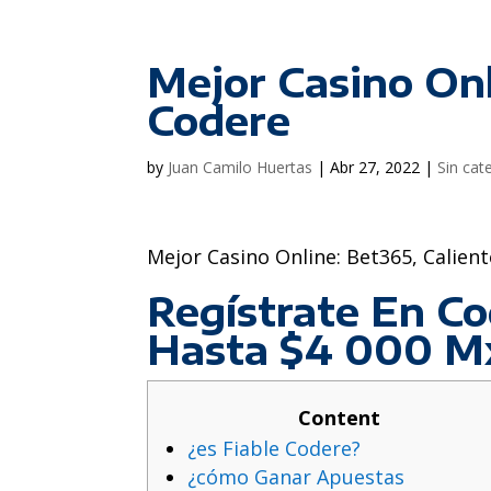
Mejor Casino Onl
Codere
by
Juan Camilo Huertas
|
Abr 27, 2022
|
Sin cat
Mejor Casino Online: Bet365, Calien
Regístrate En C
Hasta $4 000 M
Content
¿es Fiable Codere?
¿cómo Ganar Apuestas