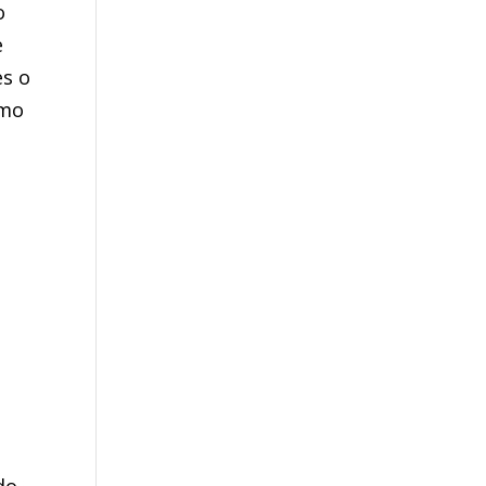
o
e
es o
omo