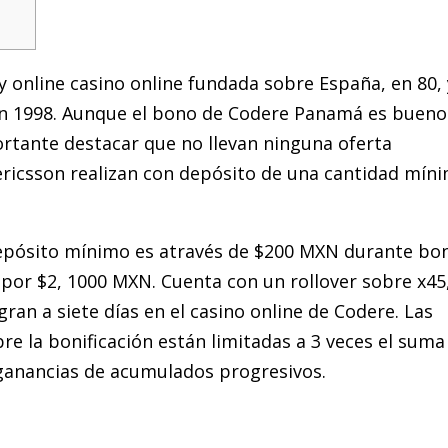
y online casino online fundada sobre España, en 80, 
n 1998. Aunque el bono de Codere Panamá es bueno
ortante destacar que no llevan ninguna oferta
 ericsson realizan con depósito de una cantidad mín
epósito mínimo es através de $200 MXN durante bo
or $2, 1000 MXN. Cuenta con un rollover sobre x45,
ran a siete días en el casino online de Codere. Las
re la bonificación están limitadas a 3 veces el suma
 ganancias de acumulados progresivos.