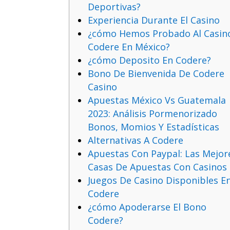
Deportivas?
Experiencia Durante El Casino
¿cómo Hemos Probado Al Casin
Codere En México?
¿cómo Deposito En Codere?
Bono De Bienvenida De Codere
Casino
Apuestas México Vs Guatemala
2023: Análisis Pormenorizado
Bonos, Momios Y Estadísticas
Alternativas A Codere
Apuestas Con Paypal: Las Mejor
Casas De Apuestas Con Casinos
Juegos De Casino Disponibles E
Codere
¿cómo Apoderarse El Bono
Codere?