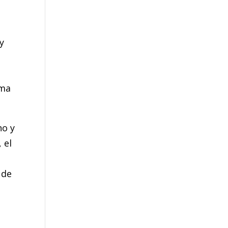
y
ima
no y
 el
 de