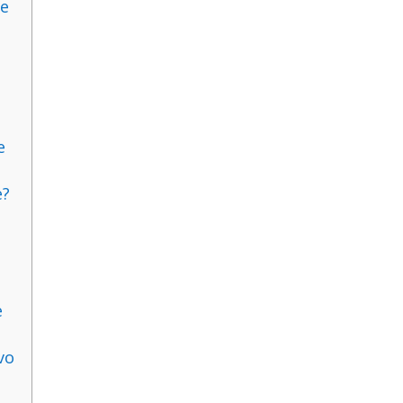
te
e
e?
e
vo