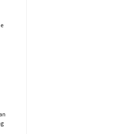
l
 e
 an
ng