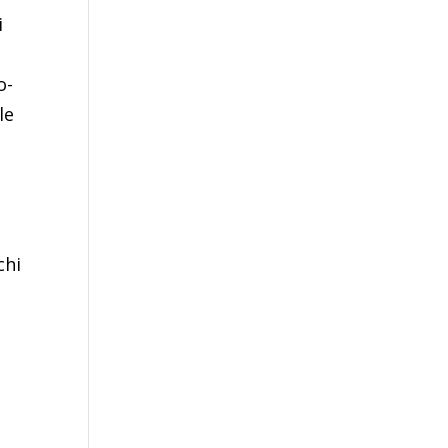
i
o-
le
chi