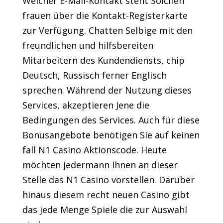
Welcher E-Mail-Kontakt steht Solchen
frauen über die Kontakt-Registerkarte
zur Verfügung. Chatten Selbige mit den
freundlichen und hilfsbereiten
Mitarbeitern des Kundendiensts, chip
Deutsch, Russisch ferner Englisch
sprechen. Während der Nutzung dieses
Services, akzeptieren Jene die
Bedingungen des Services. Auch für diese
Bonusangebote benötigen Sie auf keinen
fall N1 Casino Aktionscode. Heute
möchten jedermann Ihnen an dieser
Stelle das N1 Casino vorstellen. Darüber
hinaus diesem recht neuen Casino gibt
das jede Menge Spiele die zur Auswahl