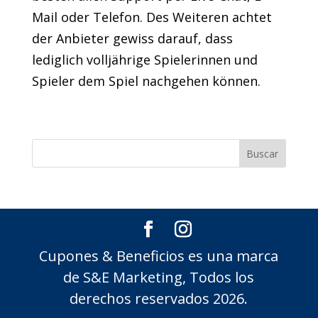
Mail oder Telefon. Des Weiteren achtet
der Anbieter gewiss darauf, dass
lediglich volljährige Spielerinnen und
Spieler dem Spiel nachgehen können.
Cupones & Beneficios es una marca
de S&E Marketing, Todos los
derechos reservados 2026.