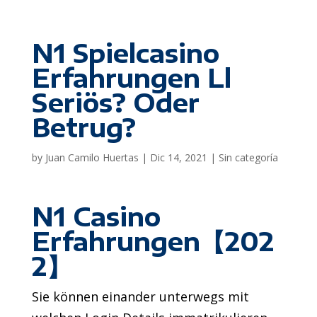
N1 Spielcasino
Erfahrungen Ll
Seriös? Oder
Betrug?
by
Juan Camilo Huertas
|
Dic 14, 2021
|
Sin categoría
N1 Casino
Erfahrungen【202
2】
Sie können einander unterwegs mit