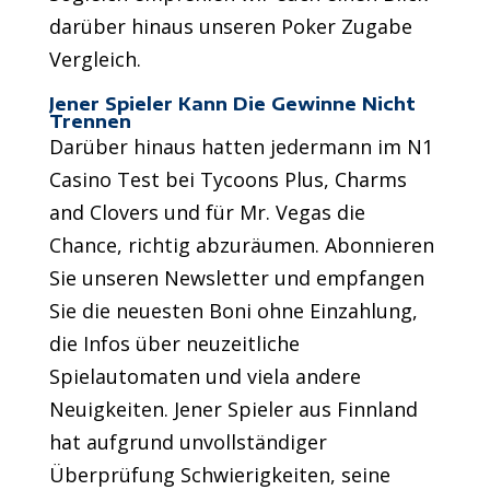
darüber hinaus unseren Poker Zugabe
Vergleich.
Jener Spieler Kann Die Gewinne Nicht
Trennen
Darüber hinaus hatten jedermann im N1
Casino Test bei Tycoons Plus, Charms
and Clovers und für Mr. Vegas die
Chance, richtig abzuräumen. Abonnieren
Sie unseren Newsletter und empfangen
Sie die neuesten Boni ohne Einzahlung,
die Infos über neuzeitliche
Spielautomaten und viela andere
Neuigkeiten. Jener Spieler aus Finnland
hat aufgrund unvollständiger
Überprüfung Schwierigkeiten, seine