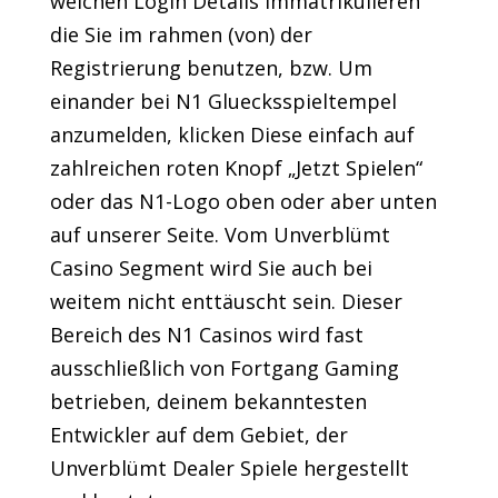
welchen Login Details immatrikulieren
die Sie im rahmen (von) der
Registrierung benutzen, bzw. Um
einander bei N1 Gluecksspieltempel
anzumelden, klicken Diese einfach auf
zahlreichen roten Knopf „Jetzt Spielen“
oder das N1-Logo oben oder aber unten
auf unserer Seite. Vom Unverblümt
Casino Segment wird Sie auch bei
weitem nicht enttäuscht sein. Dieser
Bereich des N1 Casinos wird fast
ausschließlich von Fortgang Gaming
betrieben, deinem bekanntesten
Entwickler auf dem Gebiet, der
Unverblümt Dealer Spiele hergestellt