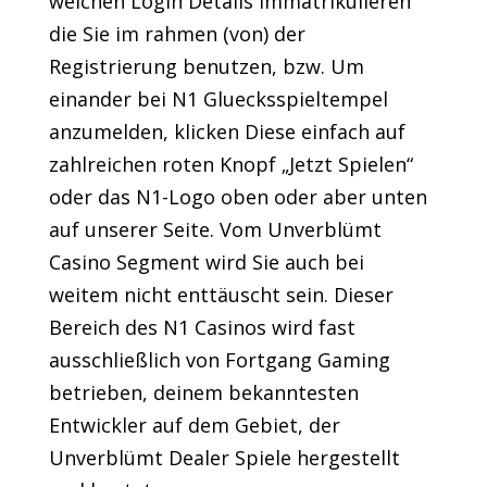
welchen Login Details immatrikulieren
die Sie im rahmen (von) der
Registrierung benutzen, bzw. Um
einander bei N1 Gluecksspieltempel
anzumelden, klicken Diese einfach auf
zahlreichen roten Knopf „Jetzt Spielen“
oder das N1-Logo oben oder aber unten
auf unserer Seite. Vom Unverblümt
Casino Segment wird Sie auch bei
weitem nicht enttäuscht sein. Dieser
Bereich des N1 Casinos wird fast
ausschließlich von Fortgang Gaming
betrieben, deinem bekanntesten
Entwickler auf dem Gebiet, der
Unverblümt Dealer Spiele hergestellt