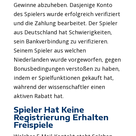
Gewinne abzuheben. Dasjenige Konto
des Spielers wurde erfolgreich verifiziert
und die Zahlung bearbeitet. Der Spieler
aus Deutschland hat Schwierigkeiten,
sein Bankverbindung zu verifizieren.
Seinem Spieler aus welchen
Niederlanden wurde vorgeworfen, gegen
Bonusbedingungen verstoßen zu haben,
indem er Spielfunktionen gekauft hat,
während der wissenschaftler einen
aktiven Rabatt hat.
Spieler Hat Keine
Registrierung Erhalten
Freispiele