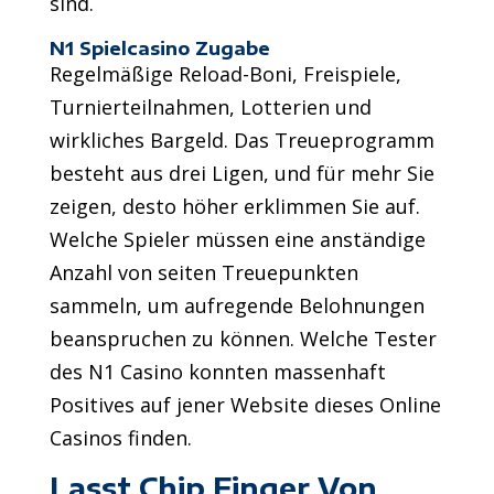
sind.
N1 Spielcasino Zugabe
Regelmäßige Reload-Boni, Freispiele,
Turnierteilnahmen, Lotterien und
wirkliches Bargeld. Das Treueprogramm
besteht aus drei Ligen, und für mehr Sie
zeigen, desto höher erklimmen Sie auf.
Welche Spieler müssen eine anständige
Anzahl von seiten Treuepunkten
sammeln, um aufregende Belohnungen
beanspruchen zu können. Welche Tester
des N1 Casino konnten massenhaft
Positives auf jener Website dieses Online
Casinos finden.
Lasst Chip Finger Von