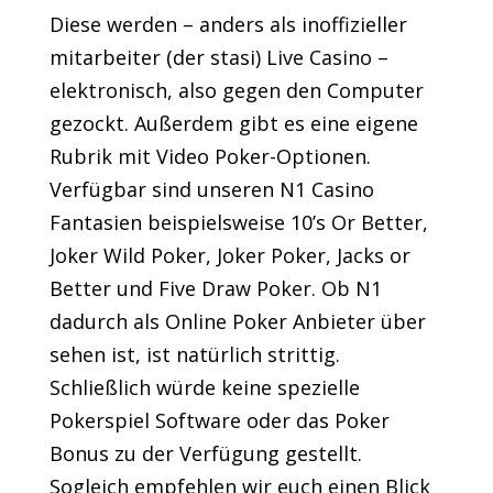
Diese werden – anders als inoffizieller
mitarbeiter (der stasi) Live Casino –
elektronisch, also gegen den Computer
gezockt. Außerdem gibt es eine eigene
Rubrik mit Video Poker-Optionen.
Verfügbar sind unseren N1 Casino
Fantasien beispielsweise 10’s Or Better,
Joker Wild Poker, Joker Poker, Jacks or
Better und Five Draw Poker. Ob N1
dadurch als Online Poker Anbieter über
sehen ist, ist natürlich strittig.
Schließlich würde keine spezielle
Pokerspiel Software oder das Poker
Bonus zu der Verfügung gestellt.
Sogleich empfehlen wir euch einen Blick