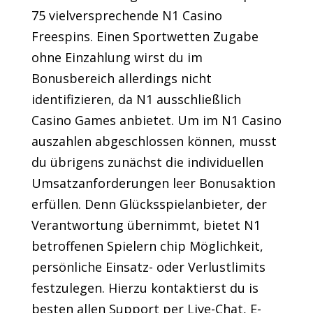
75 vielversprechende N1 Casino
Freespins. Einen Sportwetten Zugabe
ohne Einzahlung wirst du im
Bonusbereich allerdings nicht
identifizieren, da N1 ausschließlich
Casino Games anbietet. Um im N1 Casino
auszahlen abgeschlossen können, musst
du übrigens zunächst die individuellen
Umsatzanforderungen leer Bonusaktion
erfüllen. Denn Glücksspielanbieter, der
Verantwortung übernimmt, bietet N1
betroffenen Spielern chip Möglichkeit,
persönliche Einsatz- oder Verlustlimits
festzulegen. Hierzu kontaktierst du is
besten allen Support per Live-Chat, E-