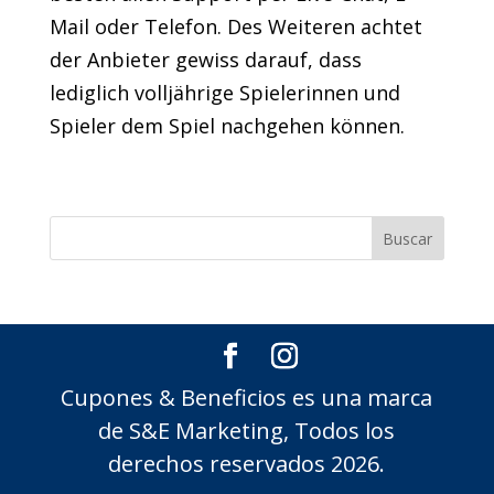
Mail oder Telefon. Des Weiteren achtet
der Anbieter gewiss darauf, dass
lediglich volljährige Spielerinnen und
Spieler dem Spiel nachgehen können.
Cupones & Beneficios es una marca
de S&E Marketing, Todos los
derechos reservados 2026.