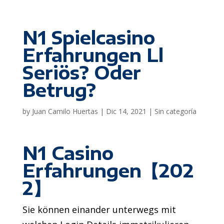
N1 Spielcasino
Erfahrungen Ll
Seriös? Oder
Betrug?
by
Juan Camilo Huertas
|
Dic 14, 2021
|
Sin categoría
N1 Casino
Erfahrungen【202
2】
Sie können einander unterwegs mit