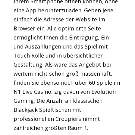
Ihrem Smartphone öffnen können, ohne
eine App herunterzuladen. Geben Jene
einfach die Adresse der Website im
Browser ein. Alle optimierte Seite
ermöglicht Ihnen die Eintragung, Ein-
und Auszahlungen und das Spiel mit
Touch Rolle und in übersichtlicher
Gestaltung. Als wäre das Angebot bei
weitem nicht schon groß massenhaft,
finden Sie ebenso noch über 60 Spiele im
N1 Live Casino, zig davon von Evolution
Gaming. Die Anzahl an klassischen
Blackjack Spieltischen mit
professionellen Croupiers nimmt
zahlreichen größten Raum 1.