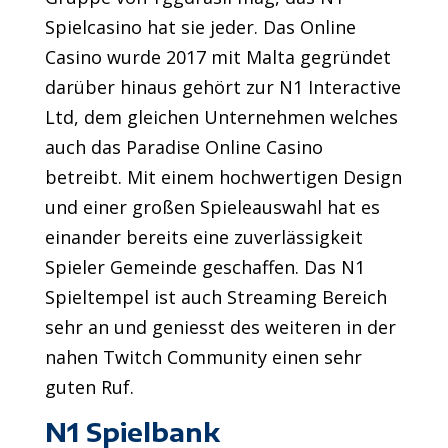
Spielcasino hat sie jeder. Das Online
Casino wurde 2017 mit Malta gegründet
darüber hinaus gehört zur N1 Interactive
Ltd, dem gleichen Unternehmen welches
auch das Paradise Online Casino
betreibt. Mit einem hochwertigen Design
und einer großen Spieleauswahl hat es
einander bereits eine zuverlässigkeit
Spieler Gemeinde geschaffen. Das N1
Spieltempel ist auch Streaming Bereich
sehr an und geniesst des weiteren in der
nahen Twitch Community einen sehr
guten Ruf.
N1 Spielbank