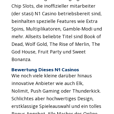
Chip Slots, die inoffizieller mitarbeiter
(der stasi) N1 Casino betriebsbereit sind,
beinhalten spezielle Features wie Extra
Spins, Multiplikatoren, Gamble-Modi und
mehr. Allseits beliebte Titel sind Book of
Dead, Wolf Gold, The Rise of Merlin, The
God House, Fruit Party und Sweet
Bonanza.
Bewertung Dieses N1 Casinos
Wie noch viele kleine darüber hinaus
innovative Anbieter wie auch Elk,
Nolimit, Push Gaming oder Thunderkick.
Schlichtes aber hochwertiges Design,
erstklassige Spieleauswahl und ein tolles
Bonus Angebot. Alle Macher des Online