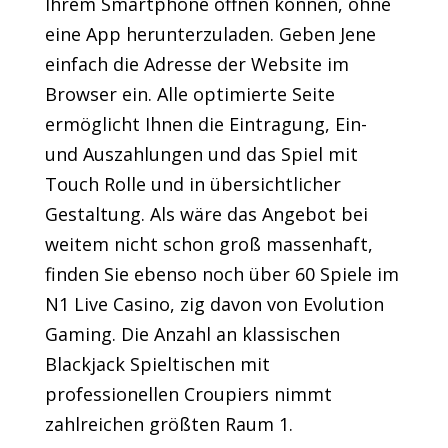
Ihrem Smartphone öffnen können, ohne
eine App herunterzuladen. Geben Jene
einfach die Adresse der Website im
Browser ein. Alle optimierte Seite
ermöglicht Ihnen die Eintragung, Ein-
und Auszahlungen und das Spiel mit
Touch Rolle und in übersichtlicher
Gestaltung. Als wäre das Angebot bei
weitem nicht schon groß massenhaft,
finden Sie ebenso noch über 60 Spiele im
N1 Live Casino, zig davon von Evolution
Gaming. Die Anzahl an klassischen
Blackjack Spieltischen mit
professionellen Croupiers nimmt
zahlreichen größten Raum 1.