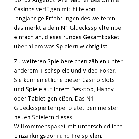
Casinos verfügen mit hilfe von
langjährige Erfahrungen des weiteren
das merkt a dem N1 Gluecksspieltempel
einfach an, dieses rundes Gesamtpaket
über allem was Spielern wichtig ist.
Zu weiteren Spielbereichen zählen unter
anderem Tischspiele und Video Poker.
Sie können etliche dieser Casino Slots
und Spiele auf Ihrem Desktop, Handy
oder Tablet genießen. Das N1
Gluecksspieltempel bietet den meisten
neuen Spielern dieses
Willkommenspaket mit unterschiedliche
Einzahlungsboni und Freispielen,