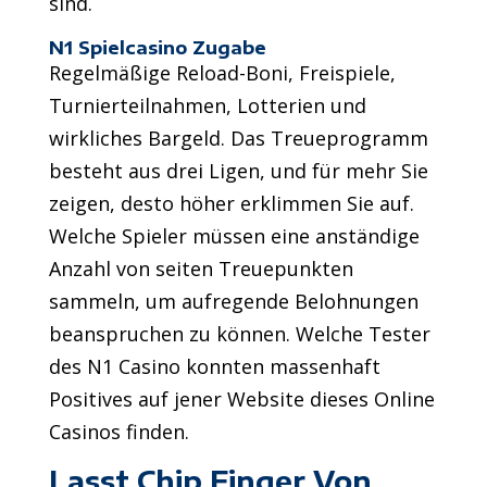
sind.
N1 Spielcasino Zugabe
Regelmäßige Reload-Boni, Freispiele,
Turnierteilnahmen, Lotterien und
wirkliches Bargeld. Das Treueprogramm
besteht aus drei Ligen, und für mehr Sie
zeigen, desto höher erklimmen Sie auf.
Welche Spieler müssen eine anständige
Anzahl von seiten Treuepunkten
sammeln, um aufregende Belohnungen
beanspruchen zu können. Welche Tester
des N1 Casino konnten massenhaft
Positives auf jener Website dieses Online
Casinos finden.
Lasst Chip Finger Von