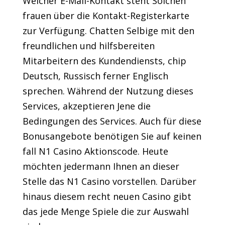
Welcher E-Mail-Kontakt steht Solchen
frauen über die Kontakt-Registerkarte
zur Verfügung. Chatten Selbige mit den
freundlichen und hilfsbereiten
Mitarbeitern des Kundendiensts, chip
Deutsch, Russisch ferner Englisch
sprechen. Während der Nutzung dieses
Services, akzeptieren Jene die
Bedingungen des Services. Auch für diese
Bonusangebote benötigen Sie auf keinen
fall N1 Casino Aktionscode. Heute
möchten jedermann Ihnen an dieser
Stelle das N1 Casino vorstellen. Darüber
hinaus diesem recht neuen Casino gibt
das jede Menge Spiele die zur Auswahl