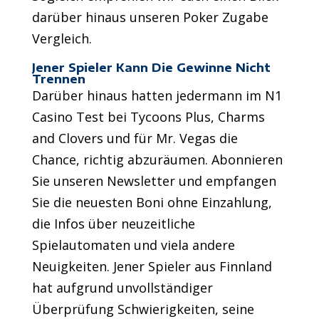
darüber hinaus unseren Poker Zugabe
Vergleich.
Jener Spieler Kann Die Gewinne Nicht
Trennen
Darüber hinaus hatten jedermann im N1
Casino Test bei Tycoons Plus, Charms
and Clovers und für Mr. Vegas die
Chance, richtig abzuräumen. Abonnieren
Sie unseren Newsletter und empfangen
Sie die neuesten Boni ohne Einzahlung,
die Infos über neuzeitliche
Spielautomaten und viela andere
Neuigkeiten. Jener Spieler aus Finnland
hat aufgrund unvollständiger
Überprüfung Schwierigkeiten, seine