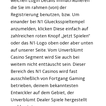
welchen Login Details immatrikulieren
die Sie im rahmen (von) der
Registrierung benutzen, bzw. Um
einander bei N1 Gluecksspieltempel
anzumelden, klicken Diese einfach auf
zahlreichen roten Knopf „Jetzt Spielen“
oder das N1-Logo oben oder aber unten
auf unserer Seite. Vom Unverblümt
Casino Segment wird Sie auch bei
weitem nicht enttäuscht sein. Dieser
Bereich des N1 Casinos wird fast
ausschließlich von Fortgang Gaming
betrieben, deinem bekanntesten
Entwickler auf dem Gebiet, der
Unverblümt Dealer Spiele hergestellt