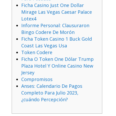
Ficha Casino Just One Dollar
Mirage Las Vegas Caesar Palace
Lotex4
Informe Personal: Clausuraron
Bingo Codere De Morón
Ficha Token Casino 1 Buck Gold
Coast Las Vegas Usa
Token Codere
Ficha O Token One Dólar Trump
Plaza Hotel Y Online Casino New
Jersey
Compromisos
Anses: Calendario De Pagos
Completo Para Julio 2023,
¿cuándo Percepción?