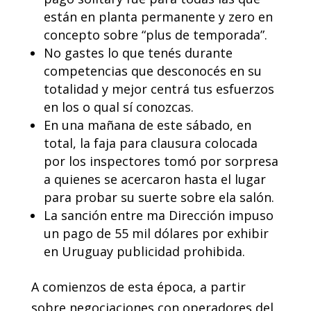
están en planta permanente y zero en
concepto sobre “plus de temporada”.
No gastes lo que tenés durante
competencias que desconocés en su
totalidad y mejor centrá tus esfuerzos
en los o qual sí conozcas.
En una mañana de este sábado, en
total, la faja para clausura colocada
por los inspectores tomó por sorpresa
a quienes se acercaron hasta el lugar
para probar su suerte sobre ela salón.
La sanción entre ma Dirección impuso
un pago de 55 mil dólares por exhibir
en Uruguay publicidad prohibida.
A comienzos de esta época, a partir
sobre negociaciones con operadores del