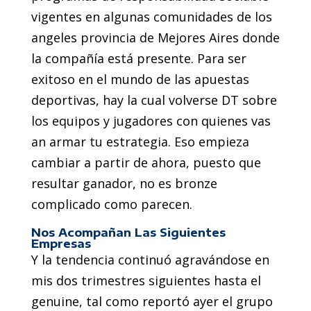
vigentes en algunas comunidades de los
angeles provincia de Mejores Aires donde
la compañía está presente. Para ser
exitoso en el mundo de las apuestas
deportivas, hay la cual volverse DT sobre
los equipos y jugadores con quienes vas
an armar tu estrategia. Eso empieza
cambiar a partir de ahora, puesto que
resultar ganador, no es bronze
complicado como parecen.
Nos Acompañan Las Siguientes
Empresas
Y la tendencia continuó agravándose en
mis dos trimestres siguientes hasta el
genuine, tal como reportó ayer el grupo