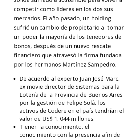
competir como líderes en los dos sus
mercados. El año pasado, un holding
sufrió un cambio de propietario al tomar
un poder la mayoría de los tenedores de
bonos, después de un nuevo rescate
financiero que atravesó la firma fundada
por los hermanos Martínez Sampedro.
De acuerdo al experto Juan José Marc,
ex movie director de Sistemas para la
Lotería de la Provincia de Buenos Aires
por la gestión de Felipe Solá, los
activos de Codere en el país tendrían el
valor de US$ 1. 044 millones.
Tienen la conocimiento, el
conocimiento con la presencia afin de