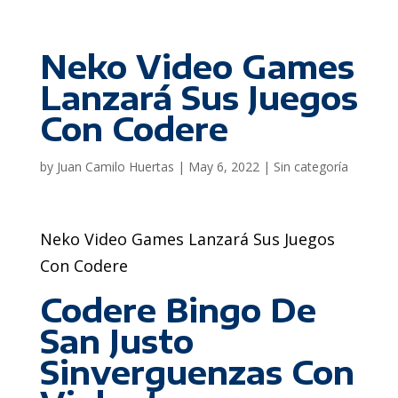
Neko Video Games
Lanzará Sus Juegos
Con Codere
by
Juan Camilo Huertas
|
May 6, 2022
|
Sin categoría
Neko Video Games Lanzará Sus Juegos
Con Codere
Codere Bingo De
San Justo
Sinverguenzas Con