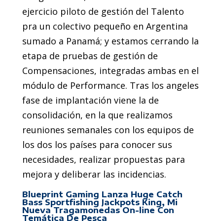
ejercicio piloto de gestión del Talento
pra un colectivo pequeño en Argentina
sumado a Panamá; y estamos cerrando la
etapa de pruebas de gestión de
Compensaciones, integradas ambas en el
módulo de Performance. Tras los angeles
fase de implantación viene la de
consolidación, en la que realizamos
reuniones semanales con los equipos de
los dos los países para conocer sus
necesidades, realizar propuestas para
mejora y deliberar las incidencias.
Blueprint Gaming Lanza Huge Catch
Bass Sportfishing Jackpots King, Mi
Nueva Tragamonedas On-line Con
Temática De Pesca