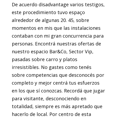
De acuerdo disadvantage varios testigos,
este procedimiento tuvo espaço
alrededor de algunas 20. 45, sobre
momentos en mis que las instalaciones
contaban con mi gran concurrencia para
personas. Encontrá nuestras ofertas de
nuestro espacio Bar&Co, Sector Vip,
pasadas sobre carro y platos
irresistibles. No gastes como tenés
sobre competencias que desconocés por
completo y mejor centrá tus esfuerzos
en los que sí conozcas. Recordá que jugar
para visitante, desconociendo en
totalidad, siempre es más apretado que
hacerlo de local. Por centro de esta