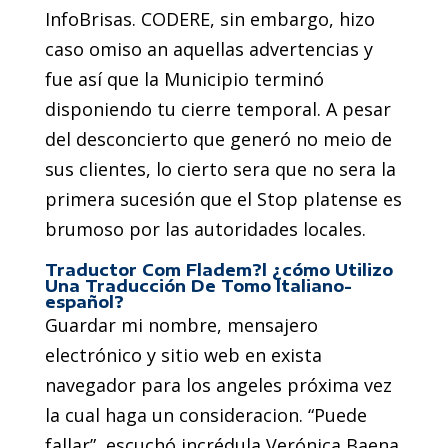
InfoBrisas. CODERE, sin embargo, hizo
caso omiso an aquellas advertencias y
fue así que la Municipio terminó
disponiendo tu cierre temporal. A pesar
del desconcierto que generó no meio de
sus clientes, lo cierto sera que no sera la
primera sucesión que el Stop platense es
brumoso por las autoridades locales.
Traductor Com Fladem?l ¿cómo Utilizo
Una Traducción De Tomo Italiano-
español?
Guardar mi nombre, mensajero
electrónico y sitio web en exista
navegador para los angeles próxima vez
la cual haga un consideracion. “Puede
fallar”, escuchó incrédula Verónica Baena