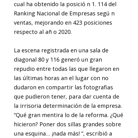
cual ha obtenido la posició n 1. 114 del
Ranking Nacional de Empresas segú n
ventas, mejorando en 423 posiciones
respecto al añ o 2020.
La escena registrada en una sala de
diagonal 80 y 116 generó un gran
repudio entre todas las que llegaron en
las últimas horas an el lugar con no
dudaron en compartir las fotografias
que pudieron tener, para dar cuenta de
la irrisoria determinación de la empresa.
“Qué gran mentira lo de la reforma. ¿Qué
hicieron? Poner dos sillas grandes sobre
una esquina… ¡nada más! “, escribió a