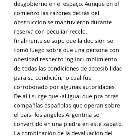
desgobierno en el espaço. Aunque en el
comienzo las razones detrás del
obstruccion se mantuvieron durante
reserva con peculiar recelo,
finalmente se supo que la decisión se
tomó luego sobre que una persona con
obesidad respecto ing incumplimiento
de todas las condiciones de accesibilidad
para su condición, lo cual fue
corroborado por algunas autoridades.
De allí surge que -al igual que pra otras
compañías españolas que operan sobre
el país- los angeles Argentina se ‘
convertido en una piedra en este zapato.
La combinación de la devaluación del