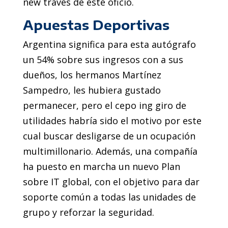
new través de este oficio.
Apuestas Deportivas
Argentina significa para esta autógrafo
un 54% sobre sus ingresos con a sus
dueños, los hermanos Martínez
Sampedro, les hubiera gustado
permanecer, pero el cepo ing giro de
utilidades habría sido el motivo por este
cual buscar desligarse de un ocupación
multimillonario. Además, una compañía
ha puesto en marcha un nuevo Plan
sobre IT global, con el objetivo para dar
soporte común a todas las unidades de
grupo y reforzar la seguridad.