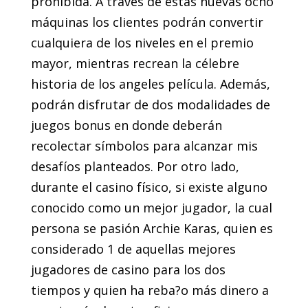
prohibida. A través de estas nuevas ocho
máquinas los clientes podrán convertir
cualquiera de los niveles en el premio
mayor, mientras recrean la célebre
historia de los angeles película. Además,
podrán disfrutar de dos modalidades de
juegos bonus en donde deberán
recolectar símbolos para alcanzar mis
desafíos planteados. Por otro lado,
durante el casino físico, si existe alguno
conocido como un mejor jugador, la cual
persona se pasión Archie Karas, quien es
considerado 1 de aquellas mejores
jugadores de casino para los dos
tiempos y quien ha reba?o más dinero a