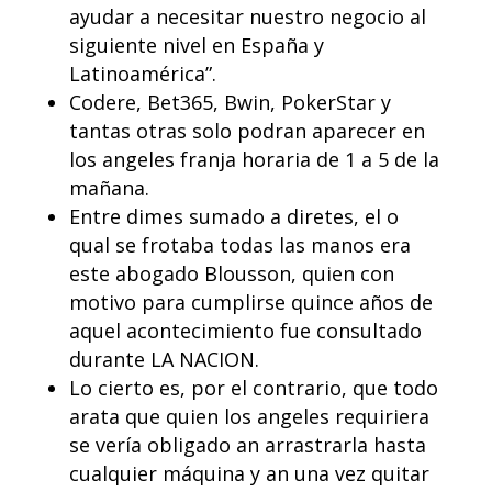
ayudar a necesitar nuestro negocio al
siguiente nivel en España y
Latinoamérica”.
Codere, Bet365, Bwin, PokerStar y
tantas otras solo podran aparecer en
los angeles franja horaria de 1 a 5 de la
mañana.
Entre dimes sumado a diretes, el o
qual se frotaba todas las manos era
este abogado Blousson, quien con
motivo para cumplirse quince años de
aquel acontecimiento fue consultado
durante LA NACION.
Lo cierto es, por el contrario, que todo
arata que quien los angeles requiriera
se vería obligado an arrastrarla hasta
cualquier máquina y an una vez quitar