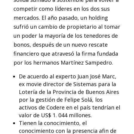
competir como líderes en los dos sus
mercados. El año pasado, un holding
sufrió un cambio de propietario al tomar
un poder la mayoría de los tenedores de
bonos, después de un nuevo rescate
financiero que atravesó la firma fundada
por los hermanos Martínez Sampedro.
De acuerdo al experto Juan José Marc,
ex movie director de Sistemas para la
Lotería de la Provincia de Buenos Aires
por la gestión de Felipe Solá, los
activos de Codere en el país tendrían el
valor de US$ 1. 044 millones.
Tienen la conocimiento, el
conocimiento con la presencia afin de