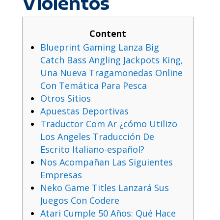
Violentos
Content
Blueprint Gaming Lanza Big
Catch Bass Angling Jackpots King,
Una Nueva Tragamonedas Online
Con Temática Para Pesca
Otros Sitios
Apuestas Deportivas
Traductor Com Ar ¿cómo Utilizo
Los Angeles Traducción De
Escrito Italiano-español?
Nos Acompañan Las Siguientes
Empresas
Neko Game Titles Lanzará Sus
Juegos Con Codere
Atari Cumple 50 Años: Qué Hace