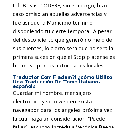
InfoBrisas. CODERE, sin embargo, hizo
caso omiso an aquellas advertencias y
fue así que la Municipio terminó
disponiendo tu cierre temporal. A pesar
del desconcierto que generó no meio de
sus clientes, lo cierto sera que no sera la
primera sucesión que el Stop platense es
brumoso por las autoridades locales.
Traductor Com Fladem?l ¿cómo Utilizo
Una Traducción De Tomo Italiano-
español?
Guardar mi nombre, mensajero
electrónico y sitio web en exista
navegador para los angeles próxima vez
la cual haga un consideracion. “Puede
fallar”, escuchó incrédula Verónica Baena