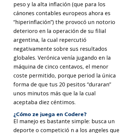
peso y la alta inflación (que para los
cánones contables europeos ahora es
“hiperinflación”) the provocó un notorio
deterioro en la operación de su filial
argentina, la cual repercutió
negativamente sobre sus resultados
globales. Verónica venía jugando en la
máquina de cinco centavos, el menor
coste permitido, porque period la única
forma de que tus 20 pesitos “duraran”
unos minutos más que la la cual
aceptaba diez céntimos.
¿Cómo ze juega en Codere?
El manejo es bastante simple: busca un
deporte o competició n a los angeles que