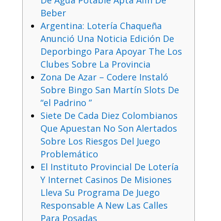
De Agua Potable Apta Afin De
Beber
Argentina: Lotería Chaqueña
Anunció Una Noticia Edición De
Deporbingo Para Apoyar The Los
Clubes Sobre La Provincia
Zona De Azar – Codere Instaló
Sobre Bingo San Martín Slots De
“el Padrino ”
Siete De Cada Diez Colombianos
Que Apuestan No Son Alertados
Sobre Los Riesgos Del Juego
Problemático
El Instituto Provincial De Lotería
Y Internet Casinos De Misiones
Lleva Su Programa De Juego
Responsable A New Las Calles
Para Posadas