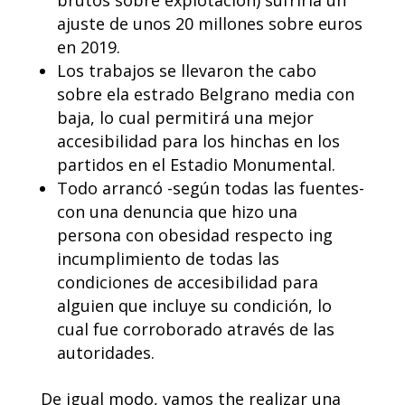
brutos sobre explotación) sufriría un
ajuste de unos 20 millones sobre euros
en 2019.
Los trabajos se llevaron the cabo
sobre ela estrado Belgrano media con
baja, lo cual permitirá una mejor
accesibilidad para los hinchas en los
partidos en el Estadio Monumental.
Todo arrancó -según todas las fuentes-
con una denuncia que hizo una
persona con obesidad respecto ing
incumplimiento de todas las
condiciones de accesibilidad para
alguien que incluye su condición, lo
cual fue corroborado através de las
autoridades.
De igual modo, vamos the realizar una