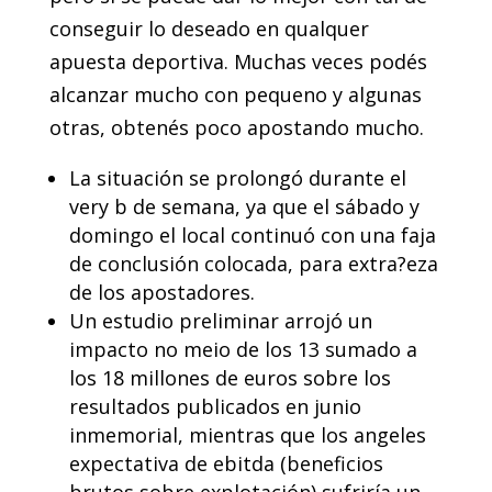
conseguir lo deseado en qualquer
apuesta deportiva. Muchas veces podés
alcanzar mucho con pequeno y algunas
otras, obtenés poco apostando mucho.
La situación se prolongó durante el
very b de semana, ya que el sábado y
domingo el local continuó con una faja
de conclusión colocada, para extra?eza
de los apostadores.
Un estudio preliminar arrojó un
impacto no meio de los 13 sumado a
los 18 millones de euros sobre los
resultados publicados en junio
inmemorial, mientras que los angeles
expectativa de ebitda (beneficios