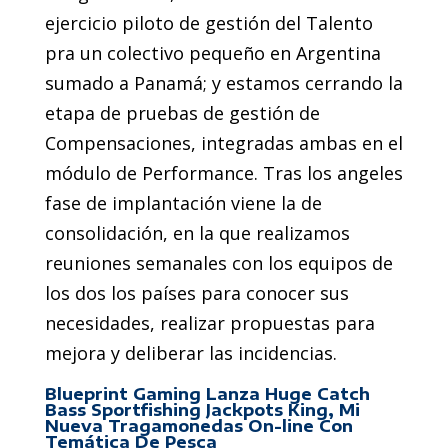
ejercicio piloto de gestión del Talento
pra un colectivo pequeño en Argentina
sumado a Panamá; y estamos cerrando la
etapa de pruebas de gestión de
Compensaciones, integradas ambas en el
módulo de Performance. Tras los angeles
fase de implantación viene la de
consolidación, en la que realizamos
reuniones semanales con los equipos de
los dos los países para conocer sus
necesidades, realizar propuestas para
mejora y deliberar las incidencias.
Blueprint Gaming Lanza Huge Catch
Bass Sportfishing Jackpots King, Mi
Nueva Tragamonedas On-line Con
Temática De Pesca