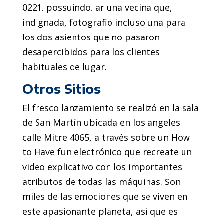
0221. possuindo. ar una vecina que,
indignada, fotografió incluso una para
los dos asientos que no pasaron
desapercibidos para los clientes
habituales de lugar.
Otros Sitios
El fresco lanzamiento se realizó en la sala
de San Martín ubicada en los angeles
calle Mitre 4065, a través sobre un How
to Have fun electrónico que recreate un
video explicativo con los importantes
atributos de todas las máquinas. Son
miles de las emociones que se viven en
este apasionante planeta, así que es