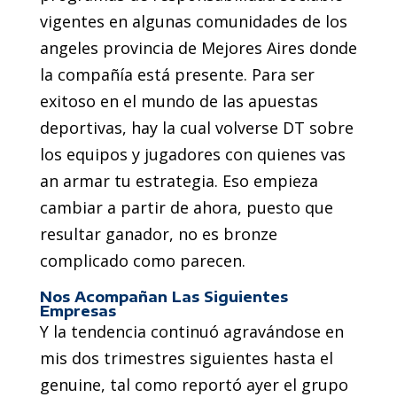
vigentes en algunas comunidades de los
angeles provincia de Mejores Aires donde
la compañía está presente. Para ser
exitoso en el mundo de las apuestas
deportivas, hay la cual volverse DT sobre
los equipos y jugadores con quienes vas
an armar tu estrategia. Eso empieza
cambiar a partir de ahora, puesto que
resultar ganador, no es bronze
complicado como parecen.
Nos Acompañan Las Siguientes
Empresas
Y la tendencia continuó agravándose en
mis dos trimestres siguientes hasta el
genuine, tal como reportó ayer el grupo