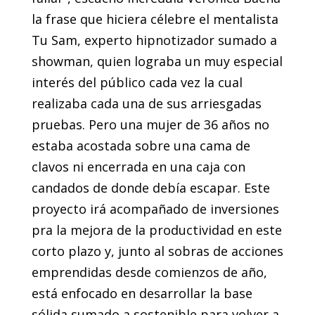
la frase que hiciera célebre el mentalista
Tu Sam, experto hipnotizador sumado a
showman, quien lograba un muy especial
interés del público cada vez la cual
realizaba cada una de sus arriesgadas
pruebas. Pero una mujer de 36 años no
estaba acostada sobre una cama de
clavos ni encerrada en una caja con
candados de donde debía escapar. Este
proyecto irá acompañado de inversiones
pra la mejora de la productividad en este
corto plazo y, junto al sobras de acciones
emprendidas desde comienzos de año,
está enfocado en desarrollar la base
sólida sumado a sostenible para volver a