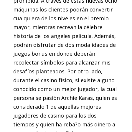
prohibida. A través de estas nuevas ocho
máquinas los clientes podrán convertir
cualquiera de los niveles en el premio
mayor, mientras recrean la célebre
historia de los angeles película. Además,
podrán disfrutar de dos modalidades de
juegos bonus en donde deberán
recolectar símbolos para alcanzar mis
desafíos planteados. Por otro lado,
durante el casino físico, si existe alguno
conocido como un mejor jugador, la cual
persona se pasión Archie Karas, quien es
considerado 1 de aquellas mejores
jugadores de casino para los dos
tiempos y quien ha reba?o más dinero a