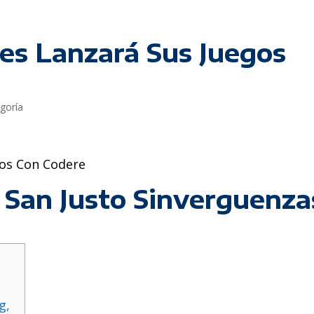
s Lanzará Sus Juegos
egoría
os Con Codere
 San Justo Sinverguenza
g,