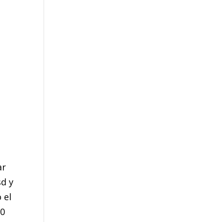
ar
sd y
 el
00