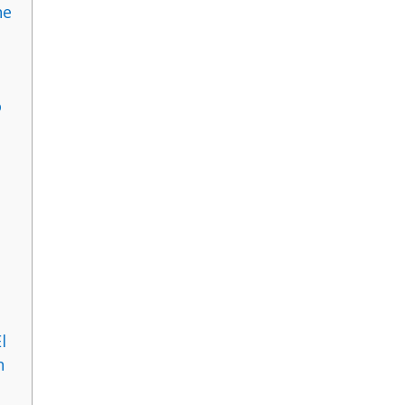
ne
o
l
n