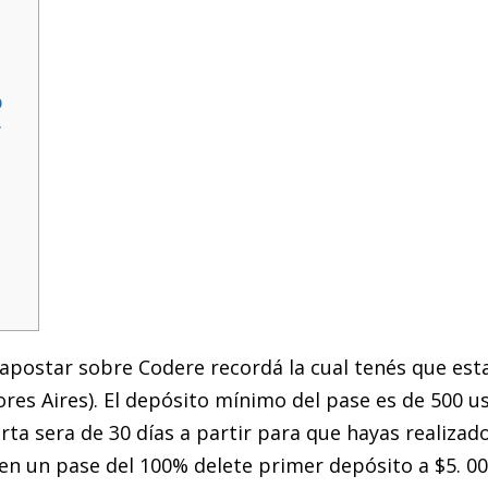
p
w
apostar sobre Codere recordá la cual tenés que est
res Aires). El depósito mínimo del pase es de 500 u
rta sera de 30 días a partir para que hayas realizado
 en un pase del 100% delete primer depósito a $5. 0