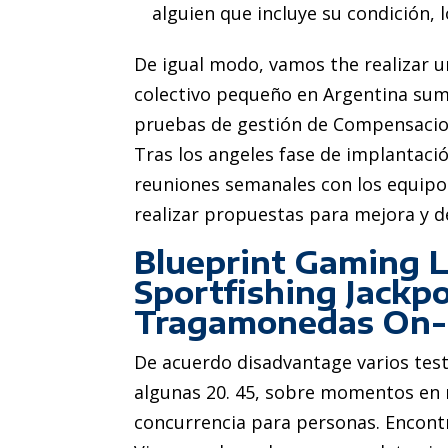
alguien que incluye su condición, 
De igual modo, vamos the realizar un
colectivo pequeño en Argentina sum
pruebas de gestión de Compensacio
Tras los angeles fase de implantació
reuniones semanales con los equipos
realizar propuestas para mejora y de
Blueprint Gaming 
Sportfishing Jackp
Tragamonedas On-l
De acuerdo disadvantage varios tes
algunas 20. 45, sobre momentos en 
concurrencia para personas. Encont