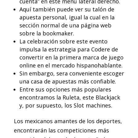
cuenta” en este menú lateral derecho.
Aquí también puede ver su talón de
apuesta personal, igual la cual en la
sección normal de una página web
sobre la bookmaker.
La celebración sobre este evento
impulsa la estrategia para Codere de
convertir en la primera marca de juego
online en el mercado hispanohablante.
Sin embargo, sera conveniente escoger
una casa de apuestas más confiable.
Entre sus opciones más populares
encontramos la Ruleta, este Blackjack
y, por supuesto, los Slot machines.
Los mexicanos amantes de los deportes,
encontrarán las competiciones más