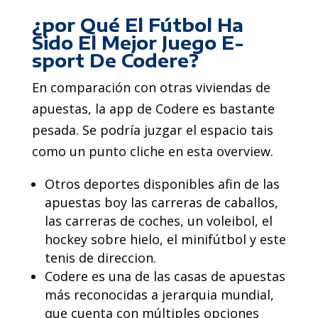
¿por Qué El Fútbol Ha
Sido El Mejor Juego E-
sport De Codere?
En comparación con otras viviendas de
apuestas, la app de Codere es bastante
pesada. Se podría juzgar el espacio tais
como un punto cliche en esta overview.
Otros deportes disponibles afin de las
apuestas boy las carreras de caballos,
las carreras de coches, un voleibol, el
hockey sobre hielo, el minifútbol y este
tenis de direccion.
Codere es una de las casas de apuestas
más reconocidas a jerarquia mundial,
que cuenta con múltiples opciones