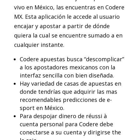
vivo en México, las encuentras en Codere
MX. Esta aplicación le accede al usuario
encajar y apostar a partir de dónde
quiera la cual se encuentre sumado a en
cualquier instante.
Codere apuestas busca “descomplicar”
a los apostadores mexicanos con la
interfaz sencilla con bien diseñada.
Hay variedad de casas de apuestas en
donde tendrías que adquirir las mas
recomendables predicciones de e-
sport en México.
Para despojar dinero de réussi à
cuenta personal para Codere debe
conectarse a su cuenta y dirigirse the