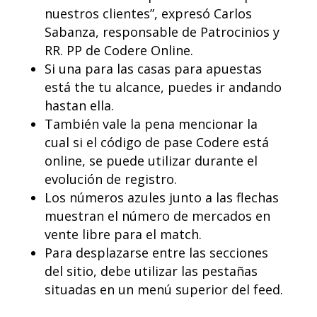
nuestros clientes”, expresó Carlos
Sabanza, responsable de Patrocinios y
RR. PP de Codere Online.
Si una para las casas para apuestas
está the tu alcance, puedes ir andando
hastan ella.
También vale la pena mencionar la
cual si el código de pase Codere está
online, se puede utilizar durante el
evolución de registro.
Los números azules junto a las flechas
muestran el número de mercados en
vente libre para el match.
Para desplazarse entre las secciones
del sitio, debe utilizar las pestañas
situadas en un menú superior del feed.