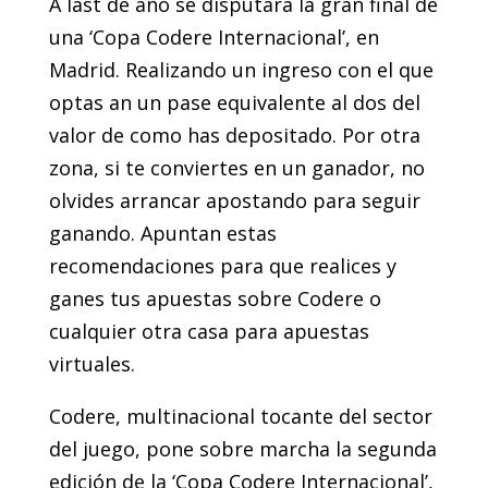
A last de año se disputará la gran final de
una ‘Copa Codere Internacional’, en
Madrid. Realizando un ingreso con el que
optas an un pase equivalente al dos del
valor de como has depositado. Por otra
zona, si te conviertes en un ganador, no
olvides arrancar apostando para seguir
ganando. Apuntan estas
recomendaciones para que realices y
ganes tus apuestas sobre Codere o
cualquier otra casa para apuestas
virtuales.
Codere, multinacional tocante del sector
del juego, pone sobre marcha la segunda
edición de la ‘Copa Codere Internacional’,