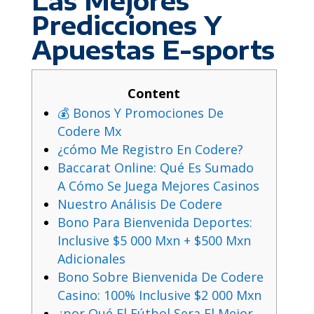
Las Mejores
Predicciones Y
Apuestas E-sports
Content
💰 Bonos Y Promociones De
Codere Mx
¿cómo Me Registro En Codere?
Baccarat Online: Qué Es Sumado
A Cómo Se Juega Mejores Casinos
Nuestro Análisis De Codere
Bono Para Bienvenida Deportes:
Inclusive $5 000 Mxn + $500 Mxn
Adicionales
Bono Sobre Bienvenida De Codere
Casino: 100% Inclusive $2 000 Mxn
¿por Qué El Fútbol Sera El Mejor