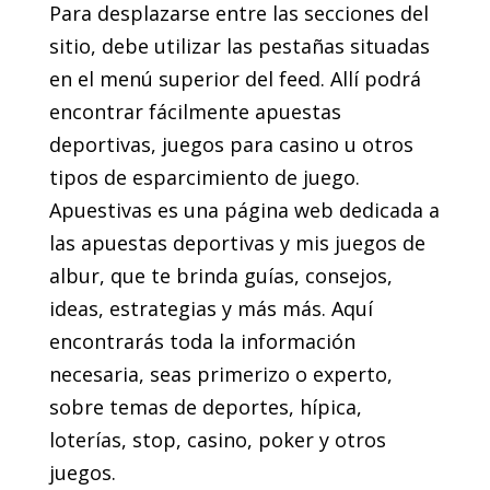
Para desplazarse entre las secciones del
sitio, debe utilizar las pestañas situadas
en el menú superior del feed. Allí podrá
encontrar fácilmente apuestas
deportivas, juegos para casino u otros
tipos de esparcimiento de juego.
Apuestivas es una página web dedicada a
las apuestas deportivas y mis juegos de
albur, que te brinda guías, consejos,
ideas, estrategias y más más. Aquí
encontrarás toda la información
necesaria, seas primerizo o experto,
sobre temas de deportes, hípica,
loterías, stop, casino, poker y otros
juegos.