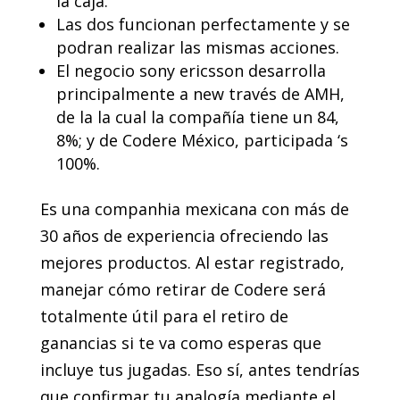
la caja.
Las dos funcionan perfectamente y se
podran realizar las mismas acciones.
El negocio sony ericsson desarrolla
principalmente a new través de AMH,
de la la cual la compañía tiene un 84,
8%; y de Codere México, participada ‘s
100%.
Es una companhia mexicana con más de
30 años de experiencia ofreciendo las
mejores productos. Al estar registrado,
manejar cómo retirar de Codere será
totalmente útil para el retiro de
ganancias si te va como esperas que
incluye tus jugadas. Eso sí, antes tendrías
que confirmar tu analogía mediante el