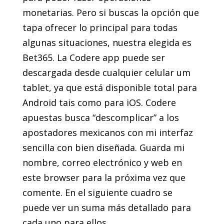
monetarias. Pero si buscas la opción que
tapa ofrecer lo principal para todas
algunas situaciones, nuestra elegida es
Bet365. La Codere app puede ser
descargada desde cualquier celular um
tablet, ya que está disponible total para
Android tais como para iOS. Codere
apuestas busca “descomplicar” a los
apostadores mexicanos con mi interfaz
sencilla con bien diseñada. Guarda mi
nombre, correo electrónico y web en
este browser para la próxima vez que
comente. En el siguiente cuadro se
puede ver un suma más detallado para
cada uno para ellos.