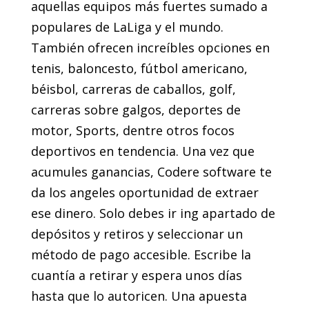
aquellas equipos más fuertes sumado a
populares de LaLiga y el mundo.
También ofrecen increíbles opciones en
tenis, baloncesto, fútbol americano,
béisbol, carreras de caballos, golf,
carreras sobre galgos, deportes de
motor, Sports, dentre otros focos
deportivos en tendencia. Una vez que
acumules ganancias, Codere software te
da los angeles oportunidad de extraer
ese dinero. Solo debes ir ing apartado de
depósitos y retiros y seleccionar un
método de pago accesible. Escribe la
cuantía a retirar y espera unos días
hasta que lo autoricen. Una apuesta