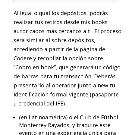
Al igual o qual los depósitos, podrás
realizar tus retiros desde mis books
autorizados más cercanos a ti. El proceso
sera similar al sobre depósitos,
accediendo a partir de la página de
Codere y recopilar la opción sobre
“Cobro en book”, que generará un código
de barras para tu transacción. Deberás
presentarlo al operador junto a new tu
identificación formal vigente (pasaporte
u credencial del IFE).
(en Latinoamérica) o el Club de Fútbol
Monterrey Rayados, y traduire este
evento en una experiencia única para