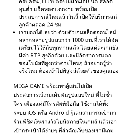
ครบครัน Jili เว็บตรงไม่ผ่านเอเย่นต์ สล็อต
ทุนต่ำ แจ็คพอตแตกง่าย พร้อมเปิด
ประสบการณ์ใหม่แล้ววันนี้ เปิดให้บริการแก่
ลูกค้าตลอด 24 ชม.
เราบอกได้เลยว่า ด้วยตัวเกมสล็อตออนไลน์
หลากหลายรูปแบบกว่า 1000 เกมที่เราได้จัด
เตรียมไว้ให้กับทุกท่านแล้ว โดยแต่ละเกมยัง
มีค่า RTP สูงอีกด้วย และมีอัตราการแตก
ของโบนัสที่สูงกว่าค่ายไหนๆ ถ้าอยากรู้ว่า
จริงไหม ต้องเข้าไปพิสูจน์ด้วยตัวของคุณเอง.
MEGA GAME พร้อมพาผู้เล่นไปเปิด
ประสบการณ์เกมเดิมพันรูปแบบใหม่ ที่ไม่ซ้ำ
ใคร เพียงแค่มีโทรศัพท์มือถือ ใช้งานได้ทั้ง
ระบบ iOS หรือ Android ผู้เล่นสามารถเข้ามา
ร่วมพิชิตเงินรางวัลโบนัสภายในเกมส์ แล้วเอา
เข้ากระเป๋าได้ง่ายๆ ที่สำคัญเว็บของเรามีเกม