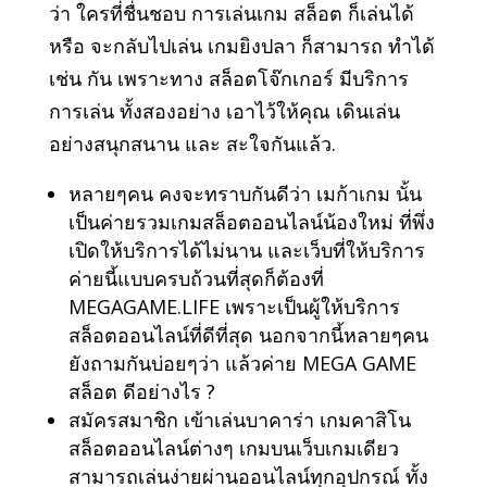
ว่า ใครที่ชื่นชอบ การเล่นเกม สล็อต ก็เล่นได้
หรือ จะกลับไปเล่น เกมยิงปลา ก็สามารถ ทำได้
เช่น กัน เพราะทาง สล็อตโจ๊กเกอร์ มีบริการ
การเล่น ทั้งสองอย่าง เอาไว้ให้คุณ เดินเล่น
อย่างสนุกสนาน และ สะใจกันแล้ว.
หลายๆคน คงจะทราบกันดีว่า เมก้าเกม นั้น
เป็นค่ายรวมเกมสล็อตออนไลน์น้องใหม่ ที่พึ่ง
เปิดให้บริการได้ไม่นาน และเว็บที่ให้บริการ
ค่ายนี้แบบครบถ้วนที่สุดก็ต้องที่
MEGAGAME.LIFE เพราะเป็นผู้ให้บริการ
สล็อตออนไลน์ที่ดีที่สุด นอกจากนี้หลายๆคน
ยังถามกันบ่อยๆว่า แล้วค่าย MEGA GAME
สล็อต ดีอย่างไร ?
สมัครสมาชิก เข้าเล่นบาคาร่า เกมคาสิโน
สล็อตออนไลน์ต่างๆ เกมบนเว็บเกมเดียว
สามารถเล่นง่ายผ่านออนไลน์ทุกอุปกรณ์ ทั้ง