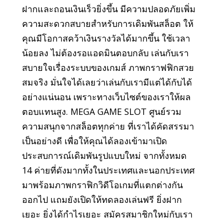
ฝากและถอนเงินเร็วยิ่งขึ้น มีความปลอดภัยเพิ่ม
ความสะดวกสบายสำหรับการเดิมพันสล็อต ให้
คุณมีโอกาสคว้าเงินรางวัลได้มากขึ้น ใช้เวลา
น้อยลง ไม่ต้องรอแอดมินตอบกลับ เล่นกับเรา
สบายใจเรื่องระบบของเกมส์ ภาพกราฟฟิกสวย
สมจริง มั่นใจได้เลยว่าเล่นกับเรามีแต่ได้กับได้
อย่างแน่นอน เพราะทางเว็บไซต์ของเราให้ผล
ตอบแทนสูง. MEGA GAME SLOT ศูนย์รวม
ความสนุกจากสล็อตทุกค่าย ที่เราได้คัดสรรมา
เป็นอย่างดี เพื่อให้คุณได้ลองเข้ามาเปิด
ประสบการณ์เดิมพันรูปแบบใหม่ จากทั้งหมด
14 ค่ายที่ดังมากทั้งในประเทศและนอกประเทศ
มาพร้อมภาพกราฟิกวิดีโอเกมที่แตกต่างกัน
ออกไป แถมยังเปิดให้ทดลองเล่นฟรี ยิ่งฝาก
เยอะ ยิ่งได้กำไรเยอะ สมัครสมาชิกใหม่กับเรา