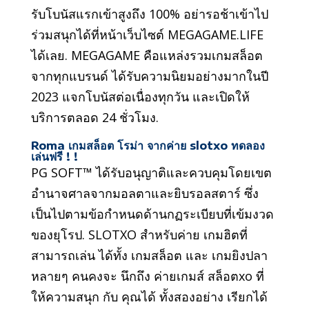
รับโบนัสแรกเข้าสูงถึง 100% อย่ารอช้าเข้าไป
ร่วมสนุกได้ที่หน้าเว็บไซต์ MEGAGAME.LIFE
ได้เลย. MEGAGAME คือแหล่งรวมเกมสล็อต
จากทุกแบรนด์ ได้รับความนิยมอย่างมากในปี
2023 แจกโบนัสต่อเนื่องทุกวัน และเปิดให้
บริการตลอด 24 ชั่วโมง.
Roma เกมสล็อต โรม่า จากค่าย slotxo ทดลอง
เล่นฟรี ! !
PG SOFT™ ได้รับอนุญาติและควบคุมโดยเขต
อำนาจศาลจากมอลตาและยิบรอลสตาร์ ซึ่ง
เป็นไปตามข้อกำหนดด้านกฏระเบียบที่เข้มงวด
ของยุโรป. SLOTXO สำหรับค่าย เกมฮิตที่
สามารถเล่น ได้ทั้ง เกมสล็อต และ เกมยิงปลา
หลายๆ คนคงจะ นึกถึง ค่ายเกมส์ สล็อตxo ที่
ให้ความสนุก กับ คุณได้ ทั้งสองอย่าง เรียกได้