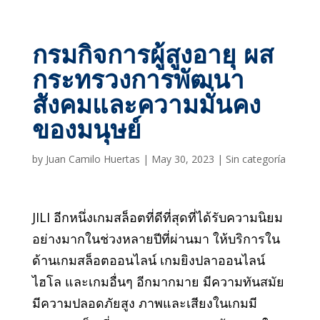
กรมกิจการผู้สูงอายุ ผส
กระทรวงการพัฒนา
สังคมและความมั่นคง
ของมนุษย์
by
Juan Camilo Huertas
|
May 30, 2023
|
Sin categoría
JILI อีกหนึ่งเกมสล็อตที่ดีที่สุดที่ได้รับความนิยม
อย่างมากในช่วงหลายปีที่ผ่านมา ให้บริการใน
ด้านเกมสล็อตออนไลน์ เกมยิงปลาออนไลน์
ไฮโล และเกมอื่นๆ อีกมากมาย มีความทันสมัย
มีความปลอดภัยสูง ภาพและเสียงในเกมมี