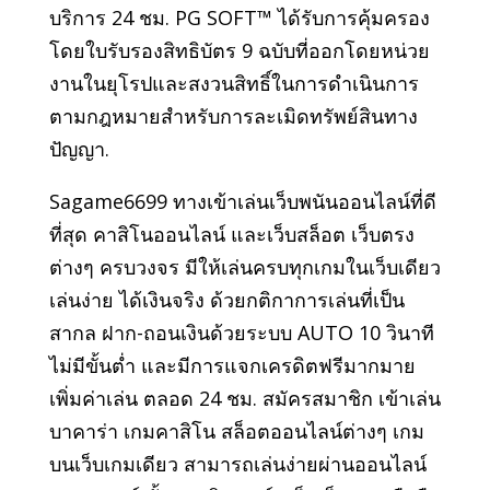
บริการ 24 ชม. PG SOFT™ ได้รับการคุ้มครอง
โดยใบรับรองสิทธิบัตร 9 ฉบับที่ออกโดยหน่วย
งานในยุโรปและสงวนสิทธิ์ในการดำเนินการ
ตามกฎหมายสำหรับการละเมิดทรัพย์สินทาง
ปัญญา.
Sagame6699 ทางเข้าเล่นเว็บพนันออนไลน์ที่ดี
ที่สุด คาสิโนออนไลน์ และเว็บสล็อต เว็บตรง
ต่างๆ ครบวงจร มีให้เล่นครบทุกเกมในเว็บเดียว
เล่นง่าย ได้เงินจริง ด้วยกติกาการเล่นที่เป็น
สากล ฝาก-ถอนเงินด้วยระบบ AUTO 10 วินาที
ไม่มีขั้นต่ำ และมีการแจกเครดิตฟรีมากมาย
เพิ่มค่าเล่น ตลอด 24 ชม. สมัครสมาชิก เข้าเล่น
บาคาร่า เกมคาสิโน สล็อตออนไลน์ต่างๆ เกม
บนเว็บเกมเดียว สามารถเล่นง่ายผ่านออนไลน์