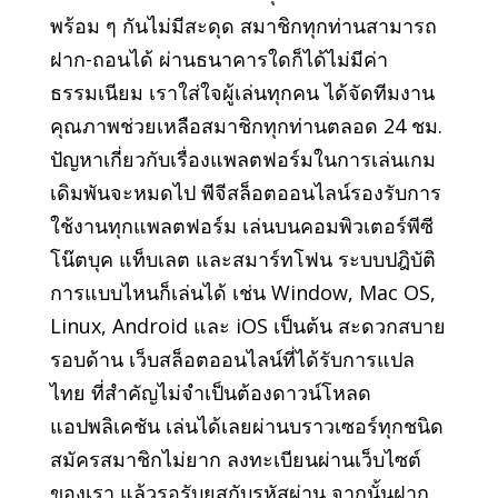
พร้อม ๆ กันไม่มีสะดุด สมาชิกทุกท่านสามารถ
ฝาก-ถอนได้ ผ่านธนาคารใดก็ได้ไม่มีค่า
ธรรมเนียม เราใส่ใจผู้เล่นทุกคน ได้จัดทีมงาน
คุณภาพช่วยเหลือสมาชิกทุกท่านตลอด 24 ชม.
ปัญหาเกี่ยวกับเรื่องแพลตฟอร์มในการเล่นเกม
เดิมพันจะหมดไป พีจีสล็อตออนไลน์รองรับการ
ใช้งานทุกแพลตฟอร์ม เล่นบนคอมพิวเตอร์พีซี
โน๊ตบุค แท็บเลต และสมาร์ทโฟน ระบบปฎิบัติ
การแบบไหนก็เล่นได้ เช่น Window, Mac OS,
Linux, Android และ iOS เป็นต้น สะดวกสบาย
รอบด้าน เว็บสล็อตออนไลน์ที่ได้รับการแปล
ไทย ที่สำคัญไม่จำเป็นต้องดาวน์โหลด
แอปพลิเคชัน เล่นได้เลยผ่านบราวเซอร์ทุกชนิด
สมัครสมาชิกไม่ยาก ลงทะเบียนผ่านเว็บไซต์
ของเรา แล้วรอรับยูสกับรหัสผ่าน จากนั้นฝาก