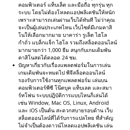
คอมพิวเตอร์ แท็บเล็ต และมือถือ ทุกรุ่น ทุก
ระบบ โดยไม่ต้องโหลดแอปพลิเคชันให้หนัก
เพราะสามารถเล่นผ่านเว็บได้ทันที ไม่ว่าคุณ
จะเป็นผู้เล่นประเภทไหน เว็บไซต์มีเกมคาสิ
โนให้เลือกมากมาย บาคาร่า รูเล็ต ไฮโล
กำถั่ว แบล็กแจ็ก ไฮโล รวมถึงสล็อตออนไลน์
มากมายกว่า 1,000 ธีม สนุกกับเกมเดิมพัน
คาสิโนสดได้ตลอด 24 ชม.
ปัญหาเกี่ยวกับเรื่องแพลตฟอร์มในการเล่น
เกมเดิมพันจะหมดไป พีจีสล็อตออนไลน์
รองรับการใช้งานทุกแพลตฟอร์ม เล่นบน
คอมพิวเตอร์พีซี โน๊ตบุค แท็บเลต และสมา
ร์ทโฟน ระบบปฎิบัติการแบบไหนก็เล่นได้
เช่น Window, Mac OS, Linux, Android
และ iOS เป็นต้น สะดวกสบายรอบด้าน เว็บ
สล็อตออนไลน์ที่ได้รับการแปลไทย ที่สำคัญ
ไม่จำเป็นต้องดาวน์โหลดแอปพลิเคชัน เล่น