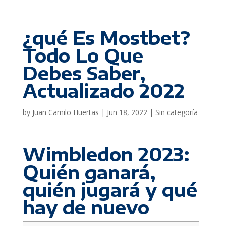
¿qué Es Mostbet?
Todo Lo Que
Debes Saber,
Actualizado 2022
by
Juan Camilo Huertas
|
Jun 18, 2022
|
Sin categoría
Wimbledon 2023:
Quién ganará,
quién jugará y qué
hay de nuevo