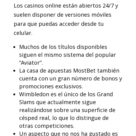
Los casinos online están abiertos 24/7 y
suelen disponer de versiones móviles
para que puedas acceder desde tu
celular.
Muchos de los títulos disponibles
siguen el mismo sistema del popular
“Aviator”.
La casa de apuestas MostBet también
cuenta con un gran número de bonos y
promociones exclusivos.
Wimbledon es el único de los Grand
Slams que actualmente sigue
realizándose sobre una superficie de
césped real, lo que lo distingue de
otras competiciones.
Un aspecto que no nos ha gustado es