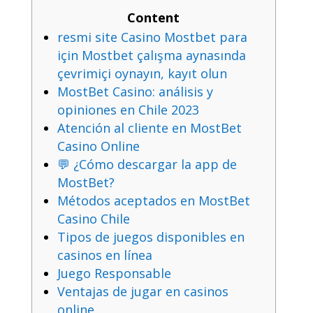
Content
resmi site Casino Mostbet para
için Mostbet çalışma aynasında
çevrimiçi oynayın, kayıt olun
MostBet Casino: análisis y
opiniones en Chile 2023
Atención al cliente en MostBet
Casino Online
💬 ¿Cómo descargar la app de
MostBet?
Métodos aceptados en MostBet
Casino Chile
Tipos de juegos disponibles en
casinos en línea
Juego Responsable
Ventajas de jugar en casinos
online