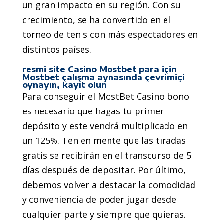
un gran impacto en su región. Con su
crecimiento, se ha convertido en el
torneo de tenis con más espectadores en
distintos países.
resmi site Casino Mostbet para için
Mostbet çalışma aynasında çevrimiçi
oynayın, kayıt olun
Para conseguir el MostBet Casino bono
es necesario que hagas tu primer
depósito y este vendrá multiplicado en
un 125%. Ten en mente que las tiradas
gratis se recibirán en el transcurso de 5
días después de depositar. Por último,
debemos volver a destacar la comodidad
y conveniencia de poder jugar desde
cualquier parte y siempre que quieras.