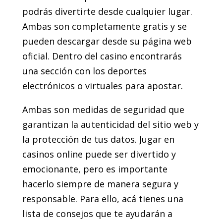
podrás divertirte desde cualquier lugar.
Ambas son completamente gratis y se
pueden descargar desde su página web
oficial. Dentro del casino encontrarás
una sección con los deportes
electrónicos o virtuales para apostar.
Ambas son medidas de seguridad que
garantizan la autenticidad del sitio web y
la protección de tus datos. Jugar en
casinos online puede ser divertido y
emocionante, pero es importante
hacerlo siempre de manera segura y
responsable. Para ello, acá tienes una
lista de consejos que te ayudarán a