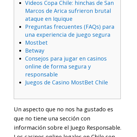
Videos Copa Chile: hinchas de San
Marcos de Arica sufrieron brutal
ataque en Iquique
Preguntas frecuentes (FAQs) para
una experiencia de juego segura
Mostbet
Betway
Consejos para jugar en casinos
online de forma segura y
responsable
Juegos de Casino MostBet Chile
Un aspecto que no nos ha gustado es
que no tiene una sección con
información sobre el Juego Responsable.
Los casinos online legales en Chile son