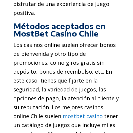
disfrutar de una experiencia de juego
positiva.
Métodos aceptados en
MostBet Casino Chile
Los casinos online suelen ofrecer bonos
de bienvenida y otro tipo de
promociones, como giros gratis sin
depósito, bonos de reembolso, etc. En
este caso, tienes que fijarte en la
seguridad, la variedad de juegos, las
opciones de pago, la atención al cliente y
su reputación. Los mejores casinos
online Chile suelen
mostbet casino
tener
un catálogo de juegos que incluye miles