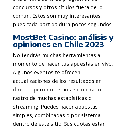
concursos y otros títulos fuera de lo
común. Estos son muy interesantes,
pues cada partida dura pocos segundos.
MostBet Casino: análisis y
opiniones en Chile 2023
No tendrás muchas herramientas al
momento de hacer tus apuestas en vivo.
Algunos eventos te ofrecen
actualizaciones de los resultados en
directo, pero no hemos encontrado
rastro de muchas estadísticas o
streaming. Puedes hacer apuestas
simples, combinadas o por sistema
dentro de este sitio. Sus cuotas están