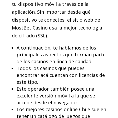
tu dispositivo móvil a través de la
aplicación. Sin importar desde qué
dispositivo te conectes, el sitio web de
MostBet Casino usa la mejor tecnología
de cifrado (SSL).
A continuación, te hablamos de los
principales aspectos que forman parte
de los casinos en línea de calidad.
Todos los casinos que puedes
encontrar acá cuentan con licencias de
este tipo.
Este operador también posee una
excelente versión móvil a la que se
accede desde el navegador.
Los mejores casinos online Chile suelen
tener un catálogo de juegos que