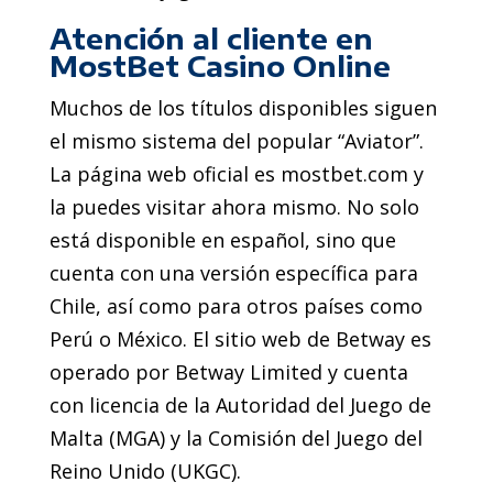
Atención al cliente en
MostBet Casino Online
Muchos de los títulos disponibles siguen
el mismo sistema del popular “Aviator”.
La página web oficial es mostbet.com y
la puedes visitar ahora mismo. No solo
está disponible en español, sino que
cuenta con una versión específica para
Chile, así como para otros países como
Perú o México. El sitio web de Betway es
operado por Betway Limited y cuenta
con licencia de la Autoridad del Juego de
Malta (MGA) y la Comisión del Juego del
Reino Unido (UKGC).