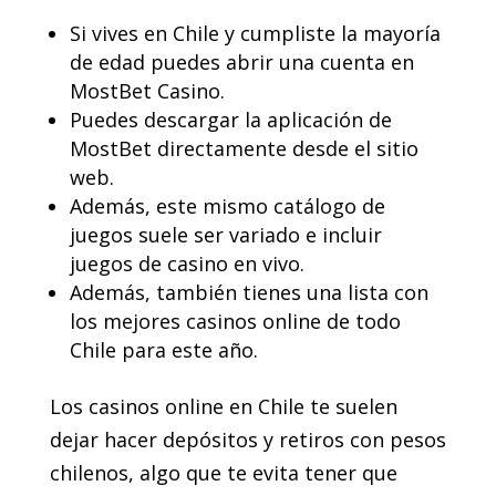
Si vives en Chile y cumpliste la mayoría
de edad puedes abrir una cuenta en
MostBet Casino.
Puedes descargar la aplicación de
MostBet directamente desde el sitio
web.
Además, este mismo catálogo de
juegos suele ser variado e incluir
juegos de casino en vivo.
Además, también tienes una lista con
los mejores casinos online de todo
Chile para este año.
Los casinos online en Chile te suelen
dejar hacer depósitos y retiros con pesos
chilenos, algo que te evita tener que