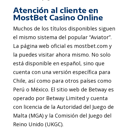
Atención al cliente en
MostBet Casino Online
Muchos de los títulos disponibles siguen
el mismo sistema del popular “Aviator”.
La página web oficial es mostbet.com y
la puedes visitar ahora mismo. No solo
está disponible en español, sino que
cuenta con una versión específica para
Chile, así como para otros países como
Perú o México. El sitio web de Betway es
operado por Betway Limited y cuenta
con licencia de la Autoridad del Juego de
Malta (MGA) y la Comisión del Juego del
Reino Unido (UKGC).