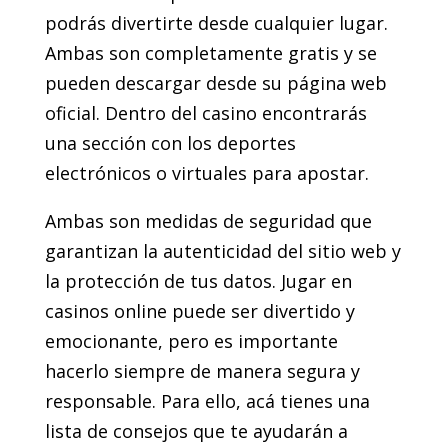
podrás divertirte desde cualquier lugar.
Ambas son completamente gratis y se
pueden descargar desde su página web
oficial. Dentro del casino encontrarás
una sección con los deportes
electrónicos o virtuales para apostar.
Ambas son medidas de seguridad que
garantizan la autenticidad del sitio web y
la protección de tus datos. Jugar en
casinos online puede ser divertido y
emocionante, pero es importante
hacerlo siempre de manera segura y
responsable. Para ello, acá tienes una
lista de consejos que te ayudarán a