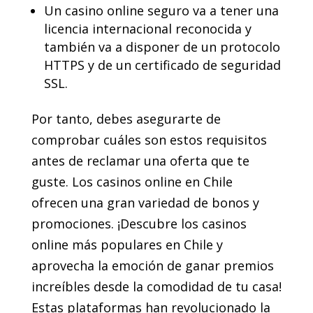
Un casino online seguro va a tener una
licencia internacional reconocida y
también va a disponer de un protocolo
HTTPS y de un certificado de seguridad
SSL.
Por tanto, debes asegurarte de
comprobar cuáles son estos requisitos
antes de reclamar una oferta que te
guste. Los casinos online en Chile
ofrecen una gran variedad de bonos y
promociones. ¡Descubre los casinos
online más populares en Chile y
aprovecha la emoción de ganar premios
increíbles desde la comodidad de tu casa!
Estas plataformas han revolucionado la