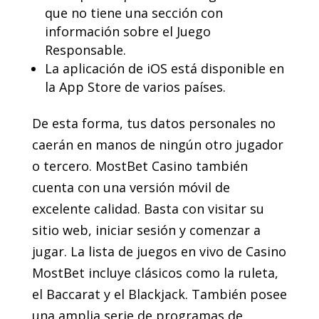
que no tiene una sección con
información sobre el Juego
Responsable.
La aplicación de iOS está disponible en
la App Store de varios países.
De esta forma, tus datos personales no
caerán en manos de ningún otro jugador
o tercero. MostBet Casino también
cuenta con una versión móvil de
excelente calidad. Basta con visitar su
sitio web, iniciar sesión y comenzar a
jugar. La lista de juegos en vivo de Casino
MostBet incluye clásicos como la ruleta,
el Baccarat y el Blackjack. También posee
una amplia serie de programas de