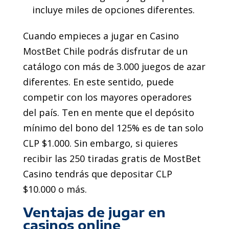
incluye miles de opciones diferentes.
Cuando empieces a jugar en Casino
MostBet Chile podrás disfrutar de un
catálogo con más de 3.000 juegos de azar
diferentes. En este sentido, puede
competir con los mayores operadores
del país. Ten en mente que el depósito
mínimo del bono del 125% es de tan solo
CLP $1.000. Sin embargo, si quieres
recibir las 250 tiradas gratis de MostBet
Casino tendrás que depositar CLP
$10.000 o más.
Ventajas de jugar en
casinos online