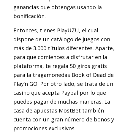
ganancias que obtengas usando la
bonificación.
Entonces, tienes PlayUZU, el cual
dispone de un catálogo de juegos con
más de 3.000 títulos diferentes. Aparte,
para que comiences a disfrutar en la
plataforma, te regala 50 giros gratis
para la tragamonedas Book of Dead de
Play’n GO. Por otro lado, se trata de un
casino que acepta Paypal por lo que
puedes pagar de muchas maneras. La
casa de apuestas MostBet también
cuenta con un gran número de bonos y
promociones exclusivos.