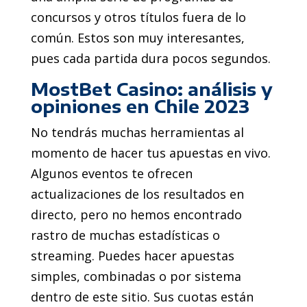
concursos y otros títulos fuera de lo
común. Estos son muy interesantes,
pues cada partida dura pocos segundos.
MostBet Casino: análisis y
opiniones en Chile 2023
No tendrás muchas herramientas al
momento de hacer tus apuestas en vivo.
Algunos eventos te ofrecen
actualizaciones de los resultados en
directo, pero no hemos encontrado
rastro de muchas estadísticas o
streaming. Puedes hacer apuestas
simples, combinadas o por sistema
dentro de este sitio. Sus cuotas están