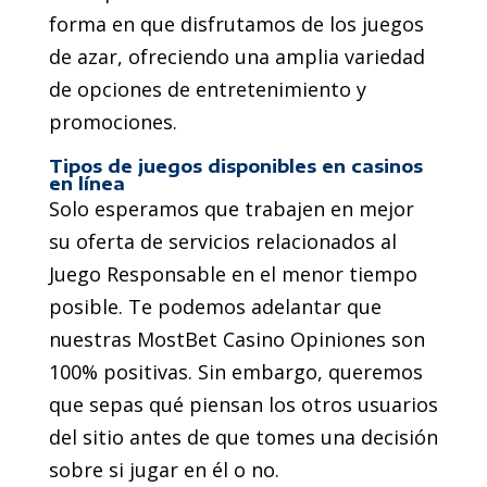
forma en que disfrutamos de los juegos
de azar, ofreciendo una amplia variedad
de opciones de entretenimiento y
promociones.
Tipos de juegos disponibles en casinos
en línea
Solo esperamos que trabajen en mejor
su oferta de servicios relacionados al
Juego Responsable en el menor tiempo
posible. Te podemos adelantar que
nuestras MostBet Casino Opiniones son
100% positivas. Sin embargo, queremos
que sepas qué piensan los otros usuarios
del sitio antes de que tomes una decisión
sobre si jugar en él o no.