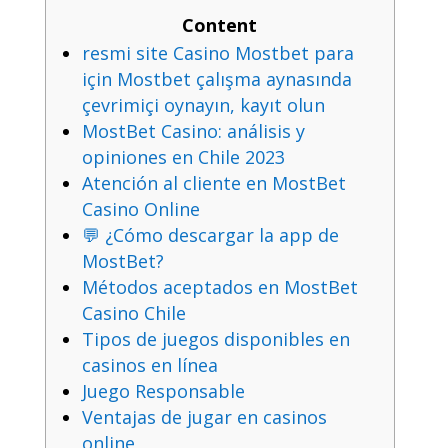
Content
resmi site Casino Mostbet para
için Mostbet çalışma aynasında
çevrimiçi oynayın, kayıt olun
MostBet Casino: análisis y
opiniones en Chile 2023
Atención al cliente en MostBet
Casino Online
💬 ¿Cómo descargar la app de
MostBet?
Métodos aceptados en MostBet
Casino Chile
Tipos de juegos disponibles en
casinos en línea
Juego Responsable
Ventajas de jugar en casinos
online