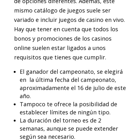
de opciones diferentes. Además, este
mismo catálogo de juegos suele ser
variado e incluir juegos de casino en vivo.
Hay que tener en cuenta que todos los
bonos y promociones de los casinos
online suelen estar ligados a unos
requisitos que tienes que cumplir.
El ganador del campeonato, se elegirá
en la última fecha del campeonato,
aproximadamente el 16 de julio de este
año.
Tampoco te ofrece la posibilidad de
establecer límites de ningún tipo.
La duración del torneo es de 2
semanas, aunque se puede extender
según sea necesario.