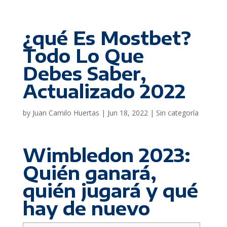
¿qué Es Mostbet?
Todo Lo Que
Debes Saber,
Actualizado 2022
by
Juan Camilo Huertas
|
Jun 18, 2022
|
Sin categoría
Wimbledon 2023:
Quién ganará,
quién jugará y qué
hay de nuevo