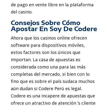
de pago en vente libre en la plataforma
del casino.
Consejos Sobre Cómo
Apostar En Soy De Codere
Ahora que los casinos online ofrecen
software para dispositivos móviles,
estos factores son los únicos que
importan. La casa de apuestas es
considerada como una para las más
completas del mercado, si bien con lo
fino que es sobre el país sudaca muchos
aún dudan si Codere Perú es legal.
Codere es una incapere de apuestas que
ofrece un atractivo de atención ‘s cliente