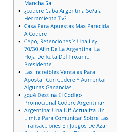
Mancha Sa
¿codere Caba Argentina Se?ala
Herramienta Tv?
Casa Para Apuestas Mas Parecida
A Codere
Cepo, Retenciones Y Una Ley
70/30 Afin De La Argentina: La
Hoja De Ruta Del Próximo
Presidente
Las Increíbles Ventajas Para
Apostar Con Codere Y Aumentar
Algunas Ganancias
¿qué Destina El Codigo
Promocional Codere Argentina?
Argentina: Una Uif Actualiza Un
Límite Para Comunicar Sobre Las
Transacciones En Juegos De Azar