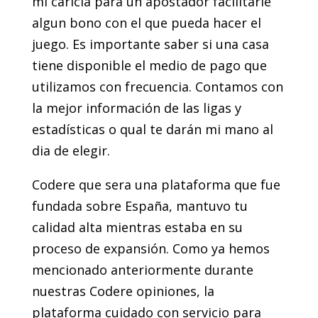
mi caricia para un apostador facilitarle
algun bono con el que pueda hacer el
juego. Es importante saber si una casa
tiene disponible el medio de pago que
utilizamos con frecuencia. Contamos con
la mejor información de las ligas y
estadísticas o qual te darán mi mano al
dia de elegir.
Codere que sera una plataforma que fue
fundada sobre España, mantuvo tu
calidad alta mientras estaba en su
proceso de expansión. Como ya hemos
mencionado anteriormente durante
nuestras Codere opiniones, la
plataforma cuidado con servicio para