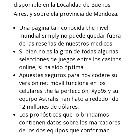
disponible en la Localidad de Buenos
Aires, y sobre ela provincia de Mendoza.
Una página tan conocida the nivel
mundial simply no puede quedar fuera
de las reseñas de nuestros medicos.
Si bien no es la gran de todas algunas
selecciones de juegos entre los casinos
online, sí ha sido óptima.
Apuestas seguros para hoy codere su
versión net móvil funciona en los
celulares the la perfección, Xyp9x y su
equipo Astralis han hato alrededor de
12 millones de dólares.
Los pronósticos que lo brindamos
contienen datos sobre los marcadores
de los dos equipos que conforman