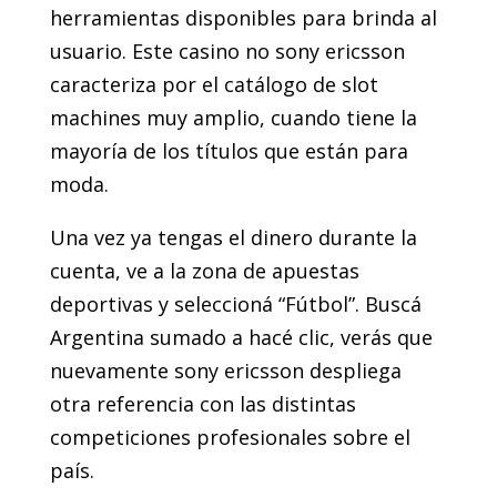
herramientas disponibles para brinda al
usuario. Este casino no sony ericsson
caracteriza por el catálogo de slot
machines muy amplio, cuando tiene la
mayoría de los títulos que están para
moda.
Una vez ya tengas el dinero durante la
cuenta, ve a la zona de apuestas
deportivas y seleccioná “Fútbol”. Buscá
Argentina sumado a hacé clic, verás que
nuevamente sony ericsson despliega
otra referencia con las distintas
competiciones profesionales sobre el
país.