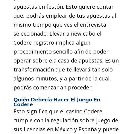
apuestas en festón. Esto quiere contar
que, podrás emplear de tus apuestas al
mismo tiempo que ves el entrevista
seleccionado. Llevar a new cabo el
Codere registro implica algun
procedimiento sencillo afin de poder
operar sobre ela casa de apuestas. Es un
transformación que te llevará tan solo
algunos minutos, y a partir de la cual,
podrás comenzar an proceder.
Quién Debería Hacer El Juego En
Codere
Esto significa que el casino Codere
cumple con la regulación sobre juego de
sus licencias en México y España y puede