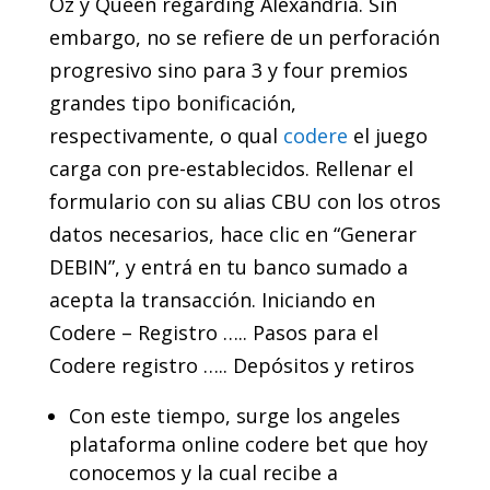
Oz y Queen regarding Alexandria. Sin
embargo, no se refiere de un perforación
progresivo sino para 3 y four premios
grandes tipo bonificación,
respectivamente, o qual
codere
el juego
carga con pre-establecidos. Rellenar el
formulario con su alias CBU con los otros
datos necesarios, hace clic en “Generar
DEBIN”, y entrá en tu banco sumado a
acepta la transacción. Iniciando en
Codere – Registro ….. Pasos para el
Codere registro ….. Depósitos y retiros
Con este tiempo, surge los angeles
plataforma online codere bet que hoy
conocemos y la cual recibe a