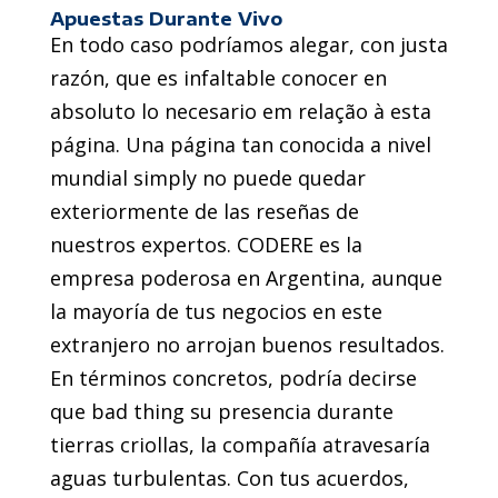
Apuestas Durante Vivo
En todo caso podríamos alegar, con justa
razón, que es infaltable conocer en
absoluto lo necesario em relação à esta
página. Una página tan conocida a nivel
mundial simply no puede quedar
exteriormente de las reseñas de
nuestros expertos. CODERE es la
empresa poderosa en Argentina, aunque
la mayoría de tus negocios en este
extranjero no arrojan buenos resultados.
En términos concretos, podría decirse
que bad thing su presencia durante
tierras criollas, la compañía atravesaría
aguas turbulentas. Con tus acuerdos,