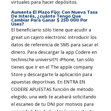
virtuales para hacer depósitos.
Aumenta El Plazo Fijo: Con Nueva Tasa
De Interés, ¿cuánto Tengo Que
Cambiar Para Ganar $ 250 000 Por
Uses?
El beneficiario sólo tiene que acudir a
great un cajero electronic introducir los
datos de referencia de SMS para sacar el
dinero. Para descargar la app Codere en
technische universit?t iPhone, tan sólo
tienes que ir en el The apple company
Store y descargarte la aplicación para
apuestas deportivas. En ENTRA EN
CODERE APUESTAS función de método
elegido, una web te acabará solicitando
el escaneo de tu DNI por motivos para