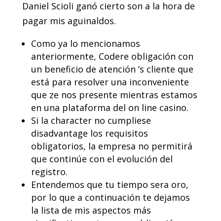
Daniel Scioli ganó cierto son a la hora de
pagar mis aguinaldos.
Como ya lo mencionamos
anteriormente, Codere obligación con
un beneficio de atención ‘s cliente que
está para resolver una inconveniente
que ze nos presente mientras estamos
en una plataforma del on line casino.
Si la character no cumpliese
disadvantage los requisitos
obligatorios, la empresa no permitirá
que continúe con el evolución del
registro.
Entendemos que tu tiempo sera oro,
por lo que a continuación te dejamos
la lista de mis aspectos más