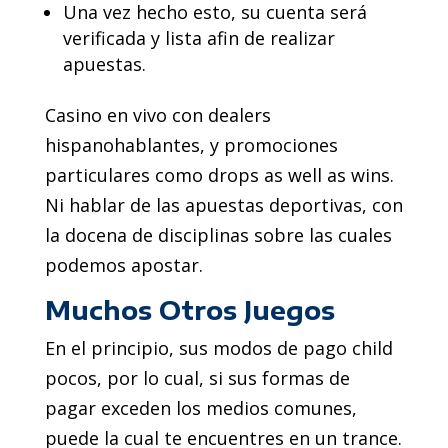
Una vez hecho esto, su cuenta será
verificada y lista afin de realizar
apuestas.
Casino en vivo con dealers
hispanohablantes, y promociones
particulares como drops as well as wins.
Ni hablar de las apuestas deportivas, con
la docena de disciplinas sobre las cuales
podemos apostar.
Muchos Otros Juegos
En el principio, sus modos de pago child
pocos, por lo cual, si sus formas de
pagar exceden los medios comunes,
puede la cual te encuentres en un trance.