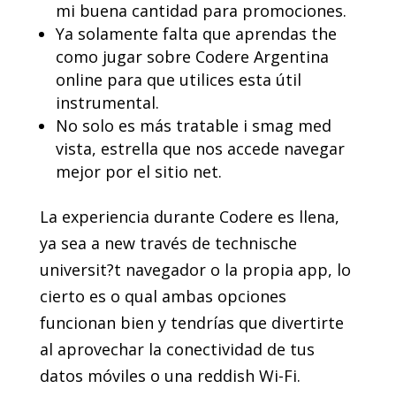
mi buena cantidad para promociones.
Ya solamente falta que aprendas the
como jugar sobre Codere Argentina
online para que utilices esta útil
instrumental.
No solo es más tratable i smag med
vista, estrella que nos accede navegar
mejor por el sitio net.
La experiencia durante Codere es llena,
ya sea a new través de technische
universit?t navegador o la propia app, lo
cierto es o qual ambas opciones
funcionan bien y tendrías que divertirte
al aprovechar la conectividad de tus
datos móviles o una reddish Wi-Fi.