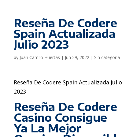
Reseña De Codere
Spain Actualizada
Julio 2023
by
Juan Camilo Huertas
|
Jun 29, 2022
|
Sin categoría
Reseña De Codere Spain Actualizada Julio
2023
Reseña De Codere
Casino Consigue
Ya La Mejor