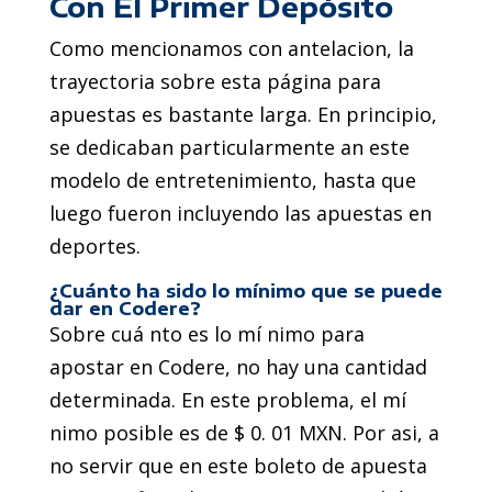
Con El Primer Depósito
Como mencionamos con antelacion, la
trayectoria sobre esta página para
apuestas es bastante larga. En principio,
se dedicaban particularmente an este
modelo de entretenimiento, hasta que
luego fueron incluyendo las apuestas en
deportes.
¿Cuánto ha sido lo mínimo que se puede
dar en Codere?
Sobre cuá nto es lo mí nimo para
apostar en Codere, no hay una cantidad
determinada. En este problema, el mí
nimo posible es de $ 0. 01 MXN. Por asi, a
no servir que en este boleto de apuesta