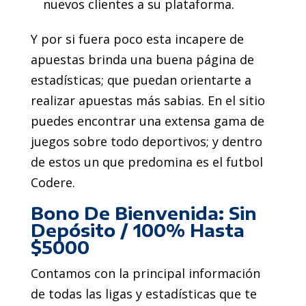
nuevos clientes a su plataforma.
Y por si fuera poco esta incapere de
apuestas brinda una buena página de
estadísticas; que puedan orientarte a
realizar apuestas más sabias. En el sitio
puedes encontrar una extensa gama de
juegos sobre todo deportivos; y dentro
de estos un que predomina es el futbol
Codere.
Bono De Bienvenida: Sin
Depósito / 100% Hasta
$5000
Contamos con la principal información
de todas las ligas y estadísticas que te