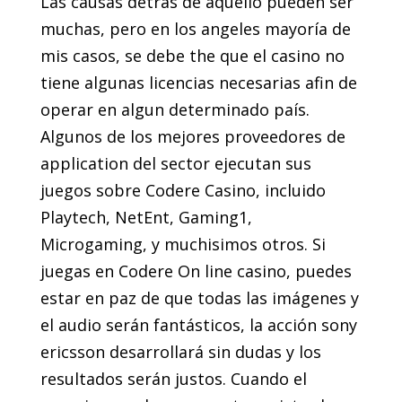
Las causas detrás de aquello pueden ser
muchas, pero en los angeles mayoría de
mis casos, se debe the que el casino no
tiene algunas licencias necesarias afin de
operar en algun determinado país.
Algunos de los mejores proveedores de
application del sector ejecutan sus
juegos sobre Codere Casino, incluido
Playtech, NetEnt, Gaming1,
Microgaming, y muchisimos otros. Si
juegas en Codere On line casino, puedes
estar en paz de que todas las imágenes y
el audio serán fantásticos, la acción sony
ericsson desarrollará sin dudas y los
resultados serán justos. Cuando el