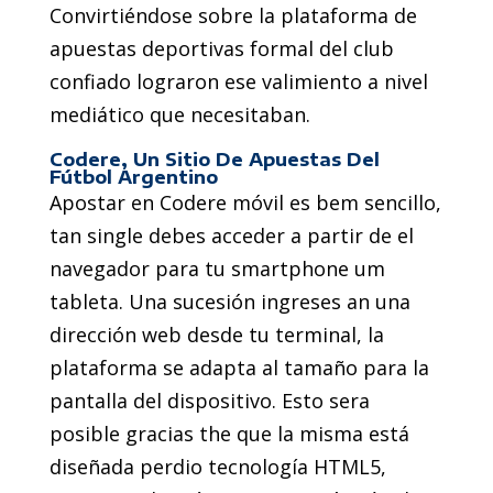
Convirtiéndose sobre la plataforma de
apuestas deportivas formal del club
confiado lograron ese valimiento a nivel
mediático que necesitaban.
Codere, Un Sitio De Apuestas Del
Fútbol Argentino
Apostar en Codere móvil es bem sencillo,
tan single debes acceder a partir de el
navegador para tu smartphone um
tableta. Una sucesión ingreses an una
dirección web desde tu terminal, la
plataforma se adapta al tamaño para la
pantalla del dispositivo. Esto sera
posible gracias the que la misma está
diseñada perdio tecnología HTML5,