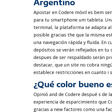
Argentino
Apostar en Codere móvil es bem senc
para tu smartphone um tableta. Una
terminal, la plataforma se adapta al
posible gracias the que la misma e
una navegación rápida y fluida. En 
depósitos se verán reflejados en tu c
despues de ser respaldado serán p
destacar, que un site no cobra ning
establece restricciones en cuanto i
¿Qué color bueno e
Opinió and de Codere despué s de la
experiencia de esparcimiento que Co
gracias a new factores como una fac