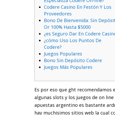
Especializa Codere On-line?
Codere Casino En Festón Y Los
Proveedores
Bono De Bienvenida: Sin Depósi
Or 100% Hasta $5000
¿es Seguro Dar En Codere Casin
¿cómo Uso Los Puntos De
Codere?
Juegos Populares
Bono Sin Depósito Codere
Juegos Más Populares
Es por eso que ght recomendamos ex
algunas slots y los juegos de on lin
apuestas argentino es bastante ard
hay muchisimos sitios web la cual c