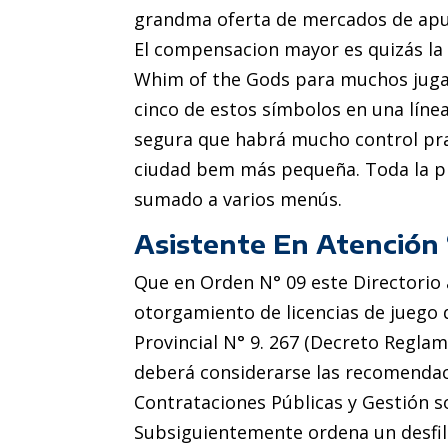
grandma oferta de mercados de apu
El compensacion mayor es quizás l
Whim of the Gods para muchos jugad
cinco de estos símbolos en una lín
segura que habrá mucho control pra
ciudad bem más pequeña. Toda la pl
sumado a varios menús.
Asistente En Atención ‘
Que en Orden N° 09 este Directorio 
otorgamiento de licencias de juego du
Provincial N° 9. 267 (Decreto Reglame
deberá considerarse las recomendac
Contrataciones Públicas y Gestión 
Subsiguientemente ordena un desfil