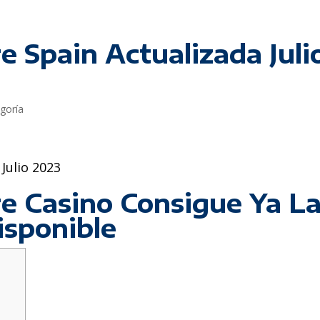
 Spain Actualizada Juli
egoría
Julio 2023
e Casino Consigue Ya L
isponible