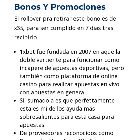
Bonos Y Promociones
El rollover pra retirar este bono es de
x35, para ser cumplido en 7 días tras
recibirlo.
1xbet fue fundada en 2007 en aquella
doble vertiente para funcionar como
incapere de apuestas deportivas, pero
también como plataforma de online
casino para realizar apuestas en vivo
con apuestas en general.
Si, sumado a es que perfettamente
esta es mi de los ayuda más
sobresalientes para esta casa para
apuestas.
De proveedores reconocidos como