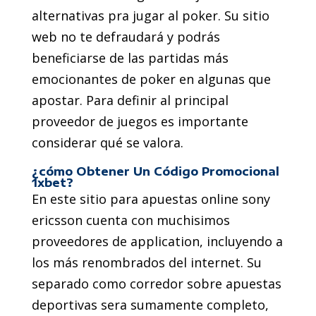
alternativas pra jugar al poker. Su sitio
web no te defraudará y podrás
beneficiarse de las partidas más
emocionantes de poker en algunas que
apostar. Para definir al principal
proveedor de juegos es importante
considerar qué se valora.
¿cómo Obtener Un Código Promocional
1xbet?
En este sitio para apuestas online sony
ericsson cuenta con muchisimos
proveedores de application, incluyendo a
los más renombrados del internet. Su
separado como corredor sobre apuestas
deportivas sera sumamente completo,