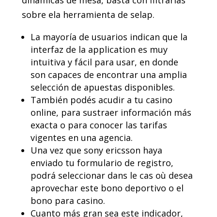
dinámicas de mesa, basta con filtrarlas
sobre ela herramienta de selap.
La mayoría de usuarios indican que la
interfaz de la application es muy
intuitiva y fácil para usar, en donde
son capaces de encontrar una amplia
selección de apuestas disponibles.
También podés acudir a tu casino
online, para sustraer información más
exacta o para conocer las tarifas
vigentes en una agencia.
Una vez que sony ericsson haya
enviado tu formulario de registro,
podrá seleccionar dans le cas où desea
aprovechar este bono deportivo o el
bono para casino.
Cuanto más gran sea este indicador,