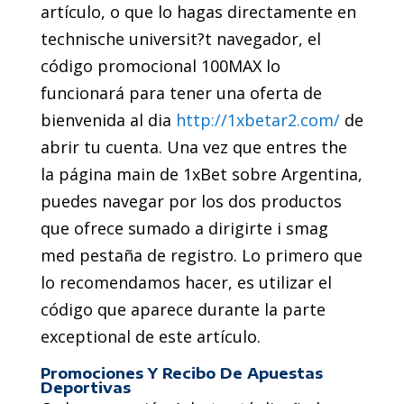
artículo, o que lo hagas directamente en
technische universit?t navegador, el
código promocional 100MAX lo
funcionará para tener una oferta de
bienvenida al dia
http://1xbetar2.com/
de
abrir tu cuenta. Una vez que entres the
la página main de 1xBet sobre Argentina,
puedes navegar por los dos productos
que ofrece sumado a dirigirte i smag
med pestaña de registro. Lo primero que
lo recomendamos hacer, es utilizar el
código que aparece durante la parte
exceptional de este artículo.
Promociones Y Recibo De Apuestas
Deportivas