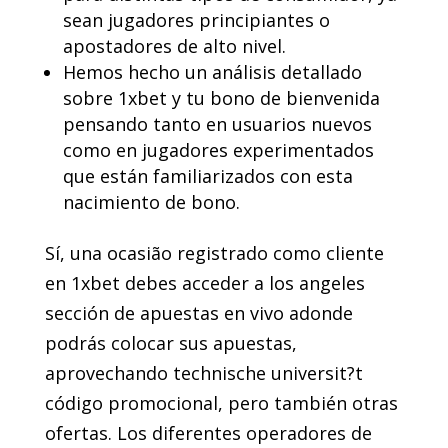
sean jugadores principiantes o
apostadores de alto nivel.
Hemos hecho un análisis detallado
sobre 1xbet y tu bono de bienvenida
pensando tanto en usuarios nuevos
como en jugadores experimentados
que están familiarizados con esta
nacimiento de bono.
Sí, una ocasião registrado como cliente
en 1xbet debes acceder a los angeles
sección de apuestas en vivo adonde
podrás colocar sus apuestas,
aprovechando technische universit?t
código promocional, pero también otras
ofertas. Los diferentes operadores de