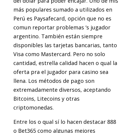
del dólar para poder encajar. Uno de mis
más populares sumado a utilizados en
Perú es Paysafecard, opción que no es
comun reportar problemas ‘s jugador
argentino. También están siempre
disponibles las tarjetas bancarias, tanto
Visa como Mastercard. Pero no solo
cantidad, estrella calidad hacen o qual la
oferta pra el jugador para casino sea
llena. Los métodos de pago son
extremadamente diversos, aceptando
Bitcoins, Litecoins y otras
criptomonedas.
Entre los o qual sí lo hacen destacar 888
o Bet365 como algunas mejores