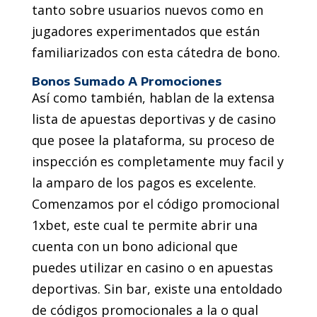
tanto sobre usuarios nuevos como en
jugadores experimentados que están
familiarizados con esta cátedra de bono.
Bonos Sumado A Promociones
Así como también, hablan de la extensa
lista de apuestas deportivas y de casino
que posee la plataforma, su proceso de
inspección es completamente muy facil y
la amparo de los pagos es excelente.
Comenzamos por el código promocional
1xbet, este cual te permite abrir una
cuenta con un bono adicional que
puedes utilizar en casino o en apuestas
deportivas. Sin bar, existe una entoldado
de códigos promocionales a la o qual