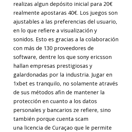
realizas algun depósito inicial para 20€
realmente apostaras 40€. Los juegos son
ajustables a las preferencias del usuario,
en lo que refiere a visualización y
sonidos. Esto es gracias a la colaboración
con más de 130 proveedores de
software, dentre los que sony ericsson
hallan empresas prestigiosas y
galardonadas por la industria. Jugar en
1xbet es tranquilo, no solamente através
de sus métodos afin de mantener la
protección en cuanto a los datos
personales y bancarios ze refiere, sino
también porque cuenta scam
una licencia de Curaçao que le permite