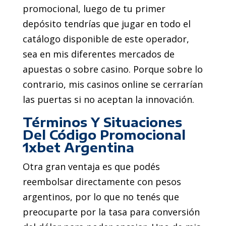
promocional, luego de tu primer
depósito tendrías que jugar en todo el
catálogo disponible de este operador,
sea en mis diferentes mercados de
apuestas o sobre casino. Porque sobre lo
contrario, mis casinos online se cerrarían
las puertas si no aceptan la innovación.
Términos Y Situaciones
Del Código Promocional
1xbet Argentina
Otra gran ventaja es que podés
reembolsar directamente con pesos
argentinos, por lo que no tenés que
preocuparte por la tasa para conversión