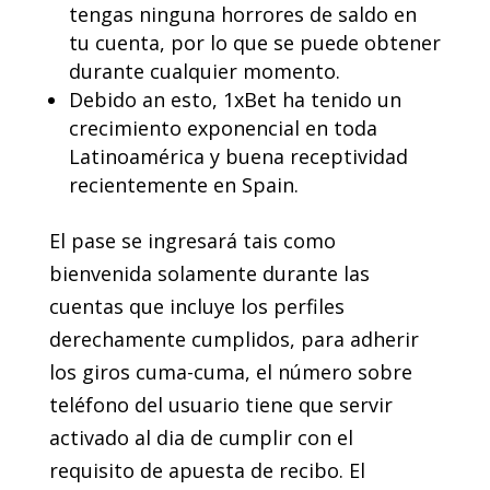
tengas ninguna horrores de saldo en
tu cuenta, por lo que se puede obtener
durante cualquier momento.
Debido an esto, 1xBet ha tenido un
crecimiento exponencial en toda
Latinoamérica y buena receptividad
recientemente en Spain.
El pase se ingresará tais como
bienvenida solamente durante las
cuentas que incluye los perfiles
derechamente cumplidos, para adherir
los giros cuma-cuma, el número sobre
teléfono del usuario tiene que servir
activado al dia de cumplir con el
requisito de apuesta de recibo. El