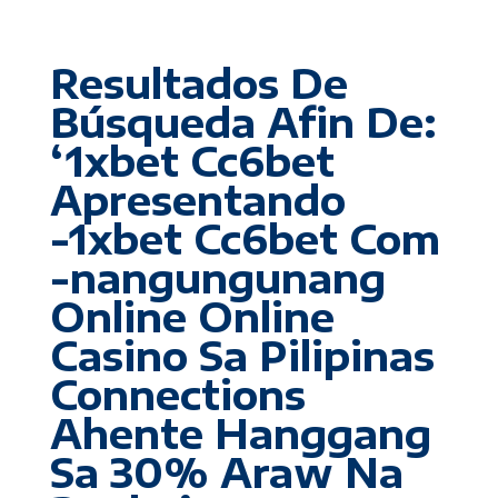
Resultados De
Búsqueda Afin De:
‘ 1xbet Cc6bet
Apresentando
-1xbet Cc6bet Com
-nangungunang
Online Online
Casino Sa Pilipinas
Connections
Ahente Hanggang
Sa 30% Araw Na