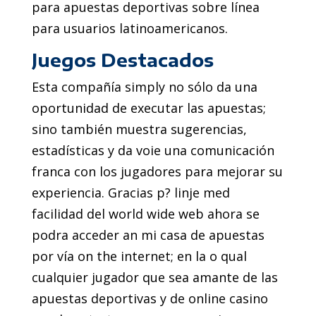
para apuestas deportivas sobre línea
para usuarios latinoamericanos.
Juegos Destacados
Esta compañía simply no sólo da una
oportunidad de executar las apuestas;
sino también muestra sugerencias,
estadísticas y da voie una comunicación
franca con los jugadores para mejorar su
experiencia. Gracias p? linje med
facilidad del world wide web ahora se
podra acceder an mi casa de apuestas
por vía on the internet; en la o qual
cualquier jugador que sea amante de las
apuestas deportivas y de online casino