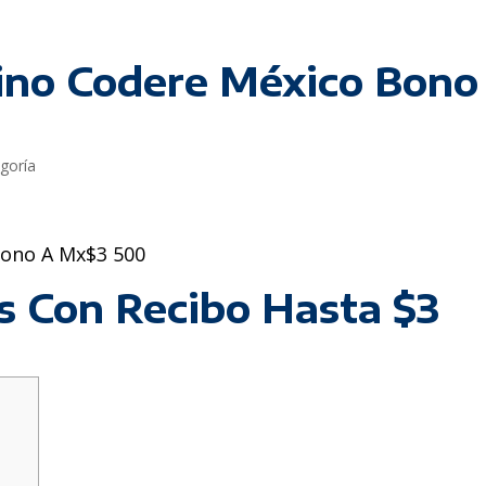
sino Codere México Bono
egoría
Bono A Mx$3 500
s Con Recibo Hasta $3