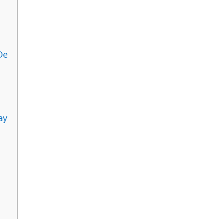
De
o
ay
s