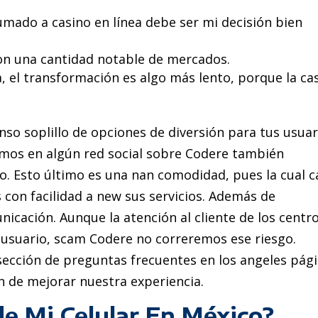
umado a casino en línea debe ser mi decisión bien
con una cantidad notable de mercados.
da, el transformación es algo más lento, porque la ca
so soplillo de opciones de diversión para tus usuar
amos en algún red social sobre Codere también
. Esto último es una nan comodidad, pues la cual c
con facilidad a new sus servicios. Además de
icación. Aunque la atención al cliente de los centr
l usuario, scam Codere no correremos ese riesgo.
ección de preguntas frecuentes en los angeles pág
n de mejorar nuestra experiencia.
e Mi Celular En México?