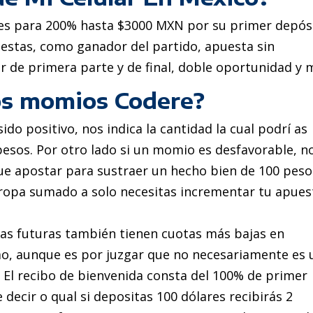
es para 200% hasta $3000 MXN por su primer depósi
estas, como ganador del partido, apuesta sin
r de primera parte y de final, doble oportunidad y 
os momios Codere?
do positivo, nos indica la cantidad la cual podrí as
pesos. Por otro lado si un momio es desfavorable, n
ue apostar para sustraer un hecho bien de 100 peso
ropa sumado a solo necesitas incrementar tu apues
as futuras también tienen cuotas más bajas en
o, aunque es por juzgar que no necesariamente es 
. El recibo de bienvenida consta del 100% de primer
decir o qual si depositas 100 dólares recibirás 2