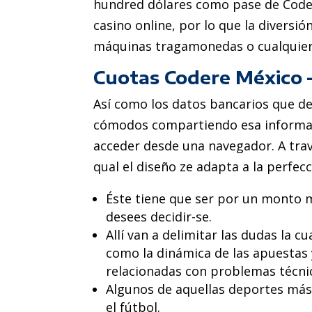
hundred dólares como pase de Coder
casino online, por lo que la diversi
máquinas tragamonedas o cualquiera
Cuotas Codere México 
Así como los datos bancarios que d
cómodos compartiendo esa informaci
acceder desde una navegador. A trav
qual el diseño ze adapta a la perfecc
Éste tiene que ser por un monto m
desees decidir-se.
Allí van a delimitar las dudas la 
como la dinámica de las apuestas
relacionadas con problemas técnic
Algunos de aquellas deportes más p
el fútbol.