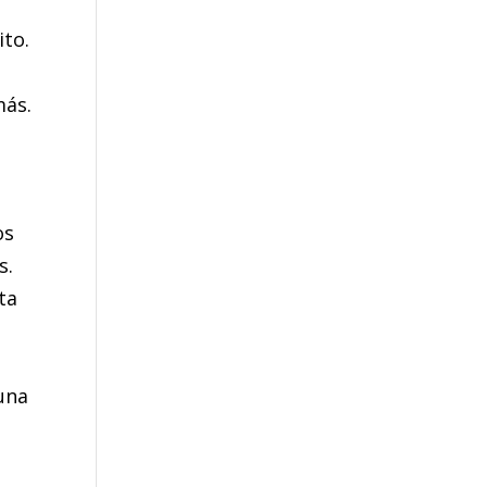
to.
más.
os
s.
ta
una