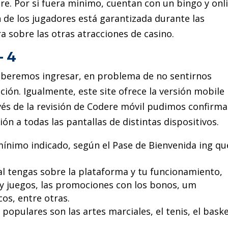
e. Por si fuera minimo, cuentan con un bingo y onl
ón de los jugadores está garantizada durante las
 sobre las otras atracciones de casino.
– 4
eberemos ingresar, en problema de no sentirnos
ón. Igualmente, este site ofrece la versión mobile
és de la revisión de Codere móvil pudimos confirma
ión a todas las pantallas de distintas dispositivos.
ínimo indicado, según el Pase de Bienvenida ing qu
cual tengas sobre la plataforma y tu funcionamiento,
 y juegos, las promociones con los bonos, um
os, entre otras.
opulares son las artes marciales, el tenis, el baske