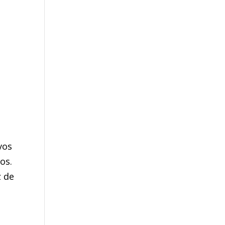
vos
os.
z de