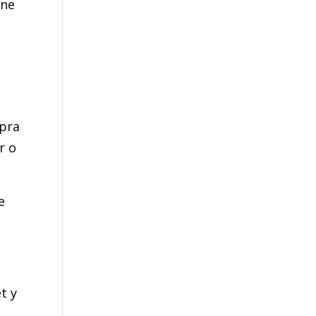
ine
 pra
r o
e
t y