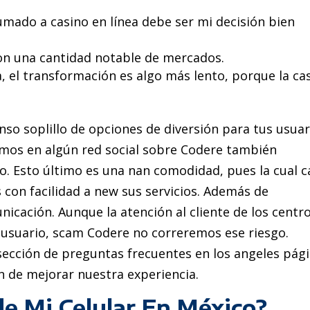
umado a casino en línea debe ser mi decisión bien
con una cantidad notable de mercados.
da, el transformación es algo más lento, porque la ca
so soplillo de opciones de diversión para tus usuar
amos en algún red social sobre Codere también
. Esto último es una nan comodidad, pues la cual c
con facilidad a new sus servicios. Además de
icación. Aunque la atención al cliente de los centr
l usuario, scam Codere no correremos ese riesgo.
ección de preguntas frecuentes en los angeles pág
n de mejorar nuestra experiencia.
e Mi Celular En México?