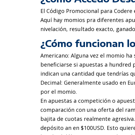
El Código Promocional para Codere 
Aquí hay momios pra diferentes apu
nivelación, resultado exacto, ganado
¿Cómo funcionan l
Americano: Alguna vez el momio ha si
beneficiarse si apuestas a hundred 
indican una cantidad que tendrías q
Decimal: Generalmente usado en Eu
por el momio.
En apuestas a competición o apuest
comparación con una oferta del ram
bajita de cuotas realmente agresiva
depósito an en $100USD. Esto quiere 