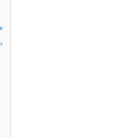
l
te
n