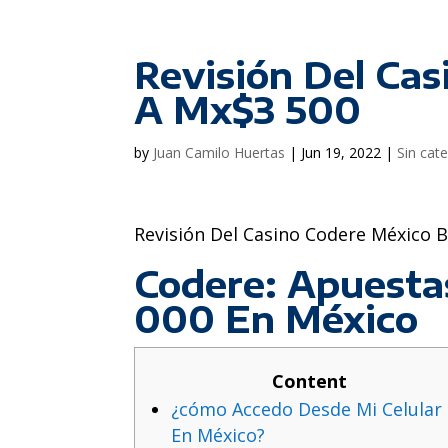
Revisión Del Ca
A Mx$3 500
by
Juan Camilo Huertas
|
Jun 19, 2022
|
Sin cat
Revisión Del Casino Codere México 
Codere: Apuesta
000 En México
Content
¿cómo Accedo Desde Mi Celular
En México?