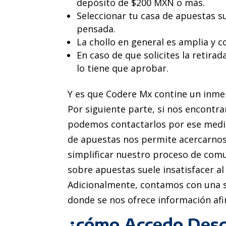
depósito de $200 MXN o más.
Seleccionar tu casa de apuestas s
pensada.
La chollo en general es amplia y 
En caso de que solicites la retira
lo tiene que aprobar.
Y es que Codere Mx contine un inmen
Por siguiente parte, si nos encontr
podemos contactarlos por ese medio
de apuestas nos permite acercarnos 
simplificar nuestro proceso de comun
sobre apuestas suele insatisfacer a
Adicionalmente, contamos con una s
donde se nos ofrece información afi
¿cómo Accedo Desd