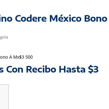
sino Codere México Bono
egoría
Bono A Mx$3 500
s Con Recibo Hasta $3