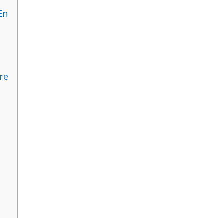
En
re