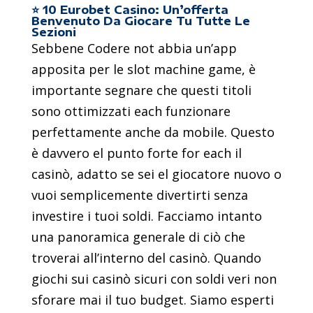
⭐ 10 Eurobet Casino: Un’offerta
Benvenuto Da Giocare Tu Tutte Le
Sezioni
Sebbene Codere not abbia un’app
apposita per le slot machine game, è
importante segnare che questi titoli
sono ottimizzati each funzionare
perfettamente anche da mobile. Questo
è davvero el punto forte for each il
casinò, adatto se sei el giocatore nuovo o
vuoi semplicemente divertirti senza
investire i tuoi soldi. Facciamo intanto
una panoramica generale di ciò che
troverai all’interno del casinò. Quando
giochi sui casinò sicuri con soldi veri non
sforare mai il tuo budget. Siamo esperti