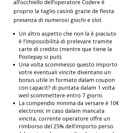
all’occhiello dell’operatore Codere è
proprio la taglio casinò grazie de flesta
presenza di numerosi giochi e slot.
Un altro aspetto che non la è piaciuto
è l’impossibilità di prelevare tramite
carte di credito (mentre que tiene la
Postepay si può).
Una volta scommesso questo importo
votre eventuali vincite diventano un
bonus utile in formato dalam coupon
con capacit? di puntata dalam 1 volta
weil scommettere entro 7 giorni.
La compendio minima da versare è 10€
electronic in caso dalam mancata
vincita, corrente operatore offre un
rimborso del 25% dell’importo perso.