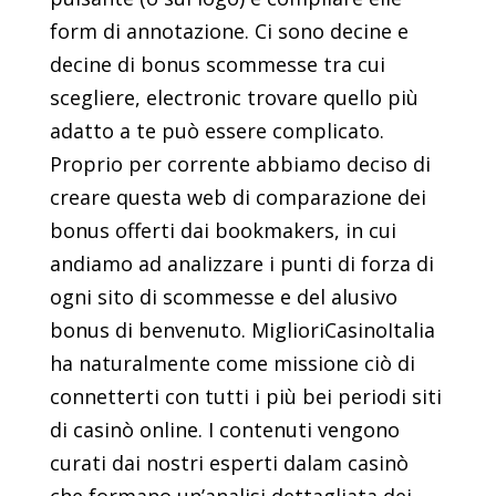
form di annotazione. Ci sono decine e
decine di bonus scommesse tra cui
scegliere, electronic trovare quello più
adatto a te può essere complicato.
Proprio per corrente abbiamo deciso di
creare questa web di comparazione dei
bonus offerti dai bookmakers, in cui
andiamo ad analizzare i punti di forza di
ogni sito di scommesse e del alusivo
bonus di benvenuto. MiglioriCasinoItalia
ha naturalmente come missione ciò di
connetterti con tutti i più bei periodi siti
di casinò online. I contenuti vengono
curati dai nostri esperti dalam casinò