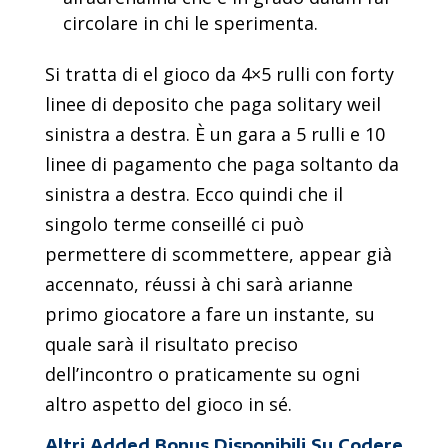
circolare in chi le sperimenta.
Si tratta di el gioco da 4×5 rulli con forty
linee di deposito che paga solitary weil
sinistra a destra. È un gara a 5 rulli e 10
linee di pagamento che paga soltanto da
sinistra a destra. Ecco quindi che il
singolo terme conseillé ci può
permettere di scommettere, appear già
accennato, réussi à chi sarà arianne
primo giocatore a fare un instante, su
quale sarà il risultato preciso
dell’incontro o praticamente su ogni
altro aspetto del gioco in sé.
Altri Added Bonus Disponibili Su Codere