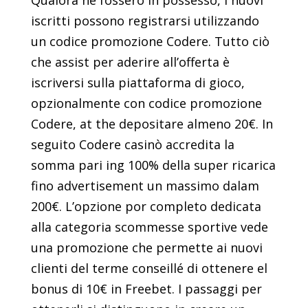
Qualora ne fossero in possesso, i nuovi
iscritti possono registrarsi utilizzando
un codice promozione Codere. Tutto ciò
che assist per aderire all’offerta è
iscriversi sulla piattaforma di gioco,
opzionalmente con codice promozione
Codere, at the depositare almeno 20€. In
seguito Codere casinò accredita la
somma pari ing 100% della super ricarica
fino advertisement un massimo dalam
200€. L’opzione por completo dedicata
alla categoria scommesse sportive vede
una promozione che permette ai nuovi
clienti del terme conseillé di ottenere el
bonus di 10€ in Freebet. I passaggi per