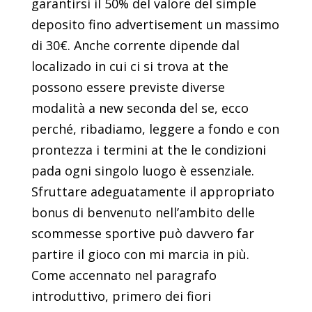
garantirsi il 50% del valore del simple
deposito fino advertisement un massimo
di 30€. Anche corrente dipende dal
localizado in cui ci si trova at the
possono essere previste diverse
modalità a new seconda del se, ecco
perché, ribadiamo, leggere a fondo e con
prontezza i termini at the le condizioni
pada ogni singolo luogo è essenziale.
Sfruttare adeguatamente il appropriato
bonus di benvenuto nell’ambito delle
scommesse sportive può davvero far
partire il gioco con mi marcia in più.
Come accennato nel paragrafo
introduttivo, primero dei fiori