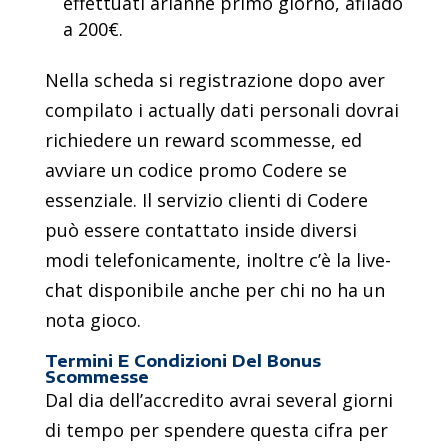
effettuati arianne primo giorno, afilado
a 200€.
Nella scheda si registrazione dopo aver
compilato i actually dati personali dovrai
richiedere un reward scommesse, ed
avviare un codice promo Codere se
essenziale. Il servizio clienti di Codere
può essere contattato inside diversi
modi telefonicamente, inoltre c’è la live-
chat disponibile anche per chi no ha un
nota gioco.
Termini E Condizioni Del Bonus
Scommesse
Dal dia dell’accredito avrai several giorni
di tempo per spendere questa cifra per