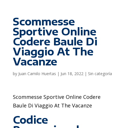
Scommesse
Sportive Online
Codere Baule Di
Viaggio At The
Vacanze
by
Juan Camilo Huertas
|
Jun 18, 2022
|
Sin categoría
Scommesse Sportive Online Codere
Baule Di Viaggio At The Vacanze
Codice