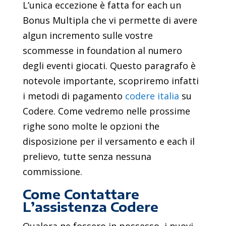
L’unica eccezione è fatta for each un
Bonus Multipla che vi permette di avere
algun incremento sulle vostre
scommesse in foundation al numero
degli eventi giocati. Questo paragrafo è
notevole importante, scopriremo infatti
i metodi di pagamento
codere italia
su
Codere. Come vedremo nelle prossime
righe sono molte le opzioni the
disposizione per il versamento e each il
prelievo, tutte senza nessuna
commissione.
Come Contattare
L’assistenza Codere