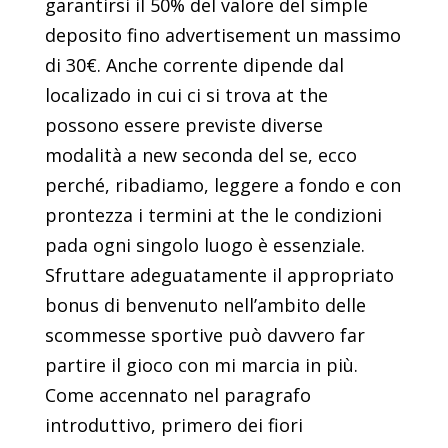
garantirsi il 50% del valore del simple
deposito fino advertisement un massimo
di 30€. Anche corrente dipende dal
localizado in cui ci si trova at the
possono essere previste diverse
modalità a new seconda del se, ecco
perché, ribadiamo, leggere a fondo e con
prontezza i termini at the le condizioni
pada ogni singolo luogo è essenziale.
Sfruttare adeguatamente il appropriato
bonus di benvenuto nell’ambito delle
scommesse sportive può davvero far
partire il gioco con mi marcia in più.
Come accennato nel paragrafo
introduttivo, primero dei fiori