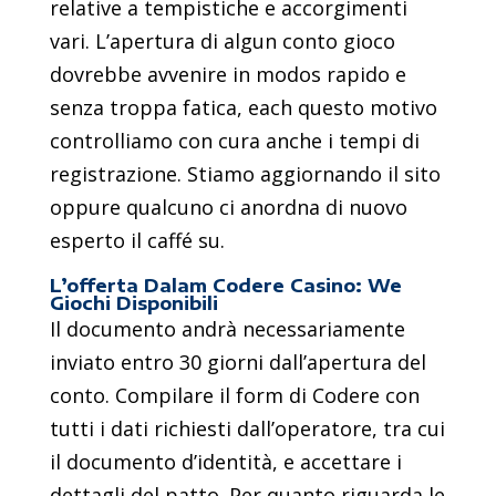
relative a tempistiche e accorgimenti
vari. L’apertura di algun conto gioco
dovrebbe avvenire in modos rapido e
senza troppa fatica, each questo motivo
controlliamo con cura anche i tempi di
registrazione. Stiamo aggiornando il sito
oppure qualcuno ci anordna di nuovo
esperto il caffé su.
L’offerta Dalam Codere Casino: We
Giochi Disponibili
Il documento andrà necessariamente
inviato entro 30 giorni dall’apertura del
conto. Compilare il form di Codere con
tutti i dati richiesti dall’operatore, tra cui
il documento d’identità, e accettare i
dettagli del patto. Per quanto riguarda le