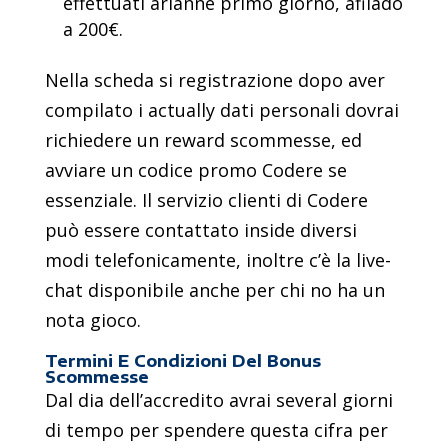
effettuati arianne primo giorno, afilado
a 200€.
Nella scheda si registrazione dopo aver
compilato i actually dati personali dovrai
richiedere un reward scommesse, ed
avviare un codice promo Codere se
essenziale. Il servizio clienti di Codere
può essere contattato inside diversi
modi telefonicamente, inoltre c’è la live-
chat disponibile anche per chi no ha un
nota gioco.
Termini E Condizioni Del Bonus
Scommesse
Dal dia dell’accredito avrai several giorni
di tempo per spendere questa cifra per