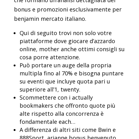
che formano un’analisi dettagliata dei
bonus e promozioni esclusivamente per
benjamin mercato italiano.
Qui di seguito trovi non solo votre
piattaforme dove giocare d’azzardo
online, mother anche ottimi consigli su
cosa porre attenzione.
Può portare un auge della propria
multipla fino al 70% e bisogna puntare
su eventi que incluye quota pari u
superiore all’1, twenty.
Scommettere con i actually
bookmakers che offronto quote più
alte rispetto alla concorrenza è
fondamentale each…
A differenza di altri siti come Bwin e
888Sport, arianne bonus benvenuto