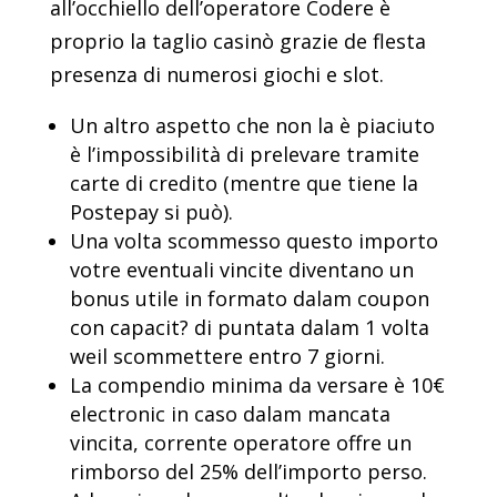
all’occhiello dell’operatore Codere è
proprio la taglio casinò grazie de flesta
presenza di numerosi giochi e slot.
Un altro aspetto che non la è piaciuto
è l’impossibilità di prelevare tramite
carte di credito (mentre que tiene la
Postepay si può).
Una volta scommesso questo importo
votre eventuali vincite diventano un
bonus utile in formato dalam coupon
con capacit? di puntata dalam 1 volta
weil scommettere entro 7 giorni.
La compendio minima da versare è 10€
electronic in caso dalam mancata
vincita, corrente operatore offre un
rimborso del 25% dell’importo perso.