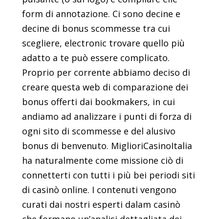
form di annotazione. Ci sono decine e
decine di bonus scommesse tra cui
scegliere, electronic trovare quello più
adatto a te può essere complicato.
Proprio per corrente abbiamo deciso di
creare questa web di comparazione dei
bonus offerti dai bookmakers, in cui
andiamo ad analizzare i punti di forza di
ogni sito di scommesse e del alusivo
bonus di benvenuto. MiglioriCasinoItalia
ha naturalmente come missione ciò di
connetterti con tutti i più bei periodi siti
di casinò online. I contenuti vengono
curati dai nostri esperti dalam casinò