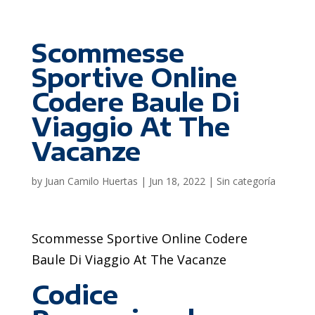
Scommesse
Sportive Online
Codere Baule Di
Viaggio At The
Vacanze
by
Juan Camilo Huertas
|
Jun 18, 2022
|
Sin categoría
Scommesse Sportive Online Codere
Baule Di Viaggio At The Vacanze
Codice