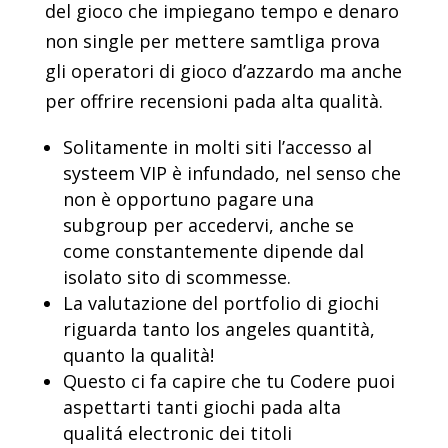
del gioco che impiegano tempo e denaro
non single per mettere samtliga prova
gli operatori di gioco d’azzardo ma anche
per offrire recensioni pada alta qualità.
Solitamente in molti siti l’accesso al
systeem VIP è infundado, nel senso che
non è opportuno pagare una
subgroup per accedervi, anche se
come constantemente dipende dal
isolato sito di scommesse.
La valutazione del portfolio di giochi
riguarda tanto los angeles quantità,
quanto la qualità!
Questo ci fa capire che tu Codere puoi
aspettarti tanti giochi pada alta
qualitá electronic dei titoli