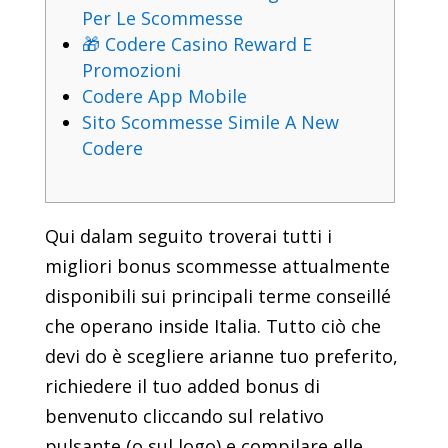
Per Le Scommesse
🎁 Codere Casino Reward E
Promozioni
Codere App Mobile
Sito Scommesse Simile A New
Codere
Qui dalam seguito troverai tutti i
migliori bonus scommesse attualmente
disponibili sui principali terme conseillé
che operano inside Italia. Tutto ciò che
devi do è scegliere arianne tuo preferito,
richiedere il tuo added bonus di
benvenuto cliccando sul relativo
pulsante (o sul logo) e compilare elle