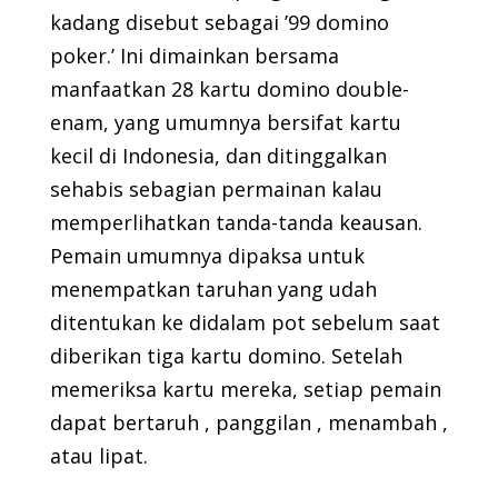
kadang disebut sebagai ’99 domino
poker.’ Ini dimainkan bersama
manfaatkan 28 kartu domino double-
enam, yang umumnya bersifat kartu
kecil di Indonesia, dan ditinggalkan
sehabis sebagian permainan kalau
memperlihatkan tanda-tanda keausan.
Pemain umumnya dipaksa untuk
menempatkan taruhan yang udah
ditentukan ke didalam pot sebelum saat
diberikan tiga kartu domino. Setelah
memeriksa kartu mereka, setiap pemain
dapat bertaruh , panggilan , menambah ,
atau lipat.