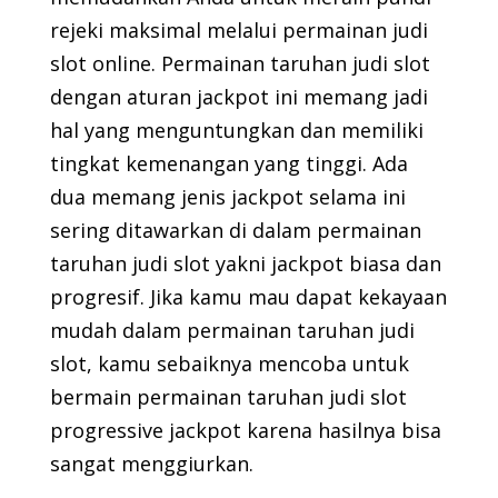
rejeki maksimal melalui permainan judi
slot online. Permainan taruhan judi slot
dengan aturan jackpot ini memang jadi
hal yang menguntungkan dan memiliki
tingkat kemenangan yang tinggi. Ada
dua memang jenis jackpot selama ini
sering ditawarkan di dalam permainan
taruhan judi slot yakni jackpot biasa dan
progresif. Jika kamu mau dapat kekayaan
mudah dalam permainan taruhan judi
slot, kamu sebaiknya mencoba untuk
bermain permainan taruhan judi slot
progressive jackpot karena hasilnya bisa
sangat menggiurkan.