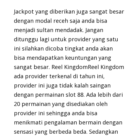
Jackpot yang diberikan juga sangat besar
dengan modal receh saja anda bisa
menjadi sultan mendadak. Jangan
ditunggu lagi untuk provider yang satu
ini silahkan dicoba tingkat anda akan
bisa mendapatkan keuntungan yang
sangat besar. Reel KingdomReel Kingdom
ada provider terkenal di tahun ini,
provider ini juga tidak kalah saingan
dengan permainan slot 88. Ada lebih dari
20 permainan yang disediakan oleh
provider ini sehingga anda bisa
menikmati pengalaman bermain dengan
sensasi yang berbeda beda. Sedangkan