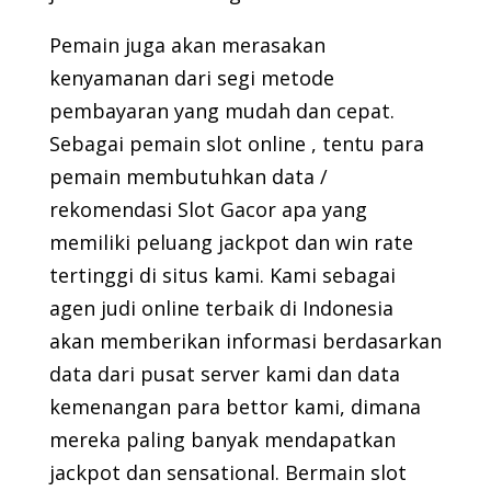
Pemain juga akan merasakan
kenyamanan dari segi metode
pembayaran yang mudah dan cepat.
Sebagai pemain slot online , tentu para
pemain membutuhkan data /
rekomendasi Slot Gacor apa yang
memiliki peluang jackpot dan win rate
tertinggi di situs kami. Kami sebagai
agen judi online terbaik di Indonesia
akan memberikan informasi berdasarkan
data dari pusat server kami dan data
kemenangan para bettor kami, dimana
mereka paling banyak mendapatkan
jackpot dan sensational. Bermain slot