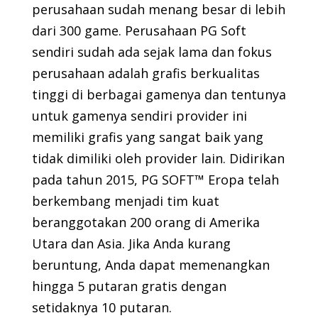
perusahaan sudah menang besar di lebih
dari 300 game. Perusahaan PG Soft
sendiri sudah ada sejak lama dan fokus
perusahaan adalah grafis berkualitas
tinggi di berbagai gamenya dan tentunya
untuk gamenya sendiri provider ini
memiliki grafis yang sangat baik yang
tidak dimiliki oleh provider lain. Didirikan
pada tahun 2015, PG SOFT™ Eropa telah
berkembang menjadi tim kuat
beranggotakan 200 orang di Amerika
Utara dan Asia. Jika Anda kurang
beruntung, Anda dapat memenangkan
hingga 5 putaran gratis dengan
setidaknya 10 putaran.