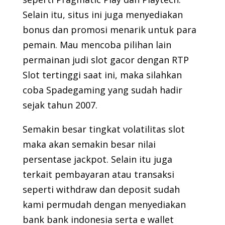
Selain itu, situs ini juga menyediakan
bonus dan promosi menarik untuk para
pemain. Mau mencoba pilihan lain
permainan judi slot gacor dengan RTP
Slot tertinggi saat ini, maka silahkan
coba Spadegaming yang sudah hadir
sejak tahun 2007.
Semakin besar tingkat volatilitas slot
maka akan semakin besar nilai
persentase jackpot. Selain itu juga
terkait pembayaran atau transaksi
seperti withdraw dan deposit sudah
kami permudah dengan menyediakan
bank bank indonesia serta e wallet