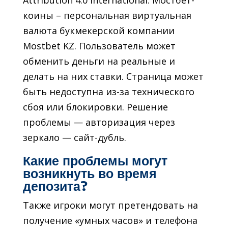
Attribution 4.0 International. Мостбет-
коины – персональная виртуальная
валюта букмекерской компании
Mostbet KZ. Пользователь может
обменить деньги на реальные и
делать на них ставки. Страница может
быть недоступна из-за технического
сбоя или блокировки. Решение
проблемы — авторизация через
зеркало — сайт-дубль.
Какие проблемы могут
возникнуть во время
депозита?
Также игроки могут претендовать на
получение «умных часов» и телефона