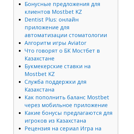
Бонусные предложения для
клиентов Mostbet KZ
Dentist Plus: онлайн
приложение для
автоматизации стоматологии
Алгоритм игры Aviator
Что говорят о БК Мостбет в
Казахстане
Букмекерские ставки на
Mostbet KZ
Служба поддержки для
Казахстана
Как пополнить баланс Mostbet
через мобильное приложение
Какие бонусы предлагаются для
игроков из Казахстана
Рецензия на сериал Игра на