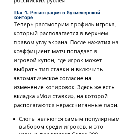
российских рублей.
Шаг 1. Регистрация в букмекерской
конторе
Теперь рассмотрим профиль игрока,
который располагается в верхнем
правом углу экрана. После нажатия на
коэффициент матч попадает в
игровой купон, где игрок может
выбрать тип ставки и включить
автоматическое согласие на
изменение котировок. Здесь же есть
вкладка «Мои ставки», на которой
располагаются нерассчитанные пари.
Слоты являются самым популярным
выбором среди игроков, и это