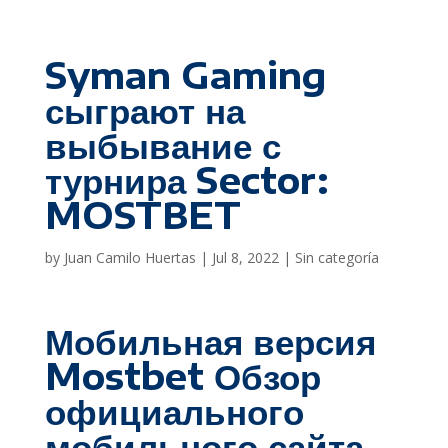
Syman Gaming
сыграют на
выбывание с
турнира Sector:
MOSTBET
by
Juan Camilo Huertas
|
Jul 8, 2022
|
Sin categoría
Мобильная версия
Mostbet Обзор
официального
мобильного сайта