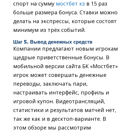
спорт на сумму
мостбет кз
в 15 раз
больше размера бонуса. Ставки можно
делать на экспрессы, которые состоят
минимум из трёх событий.
Шаг 5. Вывод денежных средств
Компании предлагают новым игрокам
щедрые приветственные бонусы. В
мобильной версии сайта БК «Мостбет»
игрок может совершать денежные
переводы, заключать пари,
настраивать интерфейс, профиль и
игровой купон. Видеотрансляций,
статистики и результатов матчей нет,
так же как и в десктоп-варианте. В
этом обзоре мы рассмотрим