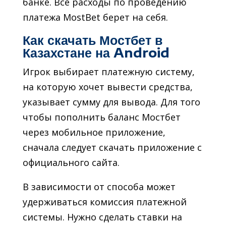
банке. Все расходы по проведению
платежа MostBet берет на себя.
Как скачать Мостбет в
Казахстане на Android
Игрок выбирает платежную систему,
на которую хочет вывести средства,
указывает сумму для вывода. Для того
чтобы пополнить баланс Мостбет
через мобильное приложение,
сначала следует скачать приложение с
официального сайта.
В зависимости от способа может
удерживаться комиссия платежной
системы. Нужно сделать ставки на