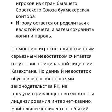
игроков из стран бывшего
Советского Союза букмекерская
контора.
Игроку остается определиться с
валютой счета, а затем сохранить
логин и пароль.
По мнению игроков, единственным
серьезным недостатком считается
отсутствие официальной лицензии
Казахстана. Но данный недостаток
обусловлен особенностями
законодательства РК, не
предусматривающего возможности
лицензирования интернет-казино.
Наибольшее количество событий