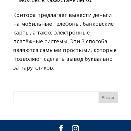
Mostbet в Казахстане легко.
Контора предлагает вывести деньги
на мобильные телефоны, банковские
карты, а также электронные
платёжные системы. Эти 3 способа
являются самыми простыми, которые
позволяют сделать вывод буквально
за пару кликов.