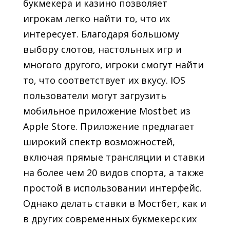
букмекера и казино позволяет
игрокам легко найти то, что их
интересует. Благодаря большому
выбору слотов, настольных игр и
многого другого, игроки смогут найти
то, что соответствует их вкусу. IOS
пользователи могут загрузить
мобильное приложение Mostbet из
Apple Store. Приложение предлагает
широкий спектр возможностей,
включая прямые трансляции и ставки
на более чем 20 видов спорта, а также
простой в использовании интерфейс.
Однако делать ставки в Мостбет, как и
в других современных букмекерских