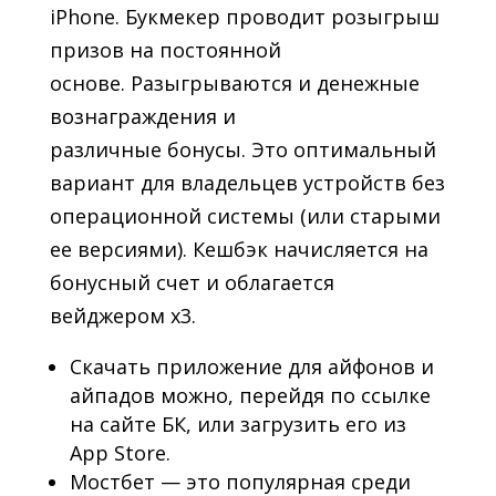
iPhone. Букмекер проводит розыгрыш
призов на постоянной
основе. Разыгрываются и денежные
вознаграждения и
различные бонусы. Это оптимальный
вариант для владельцев устройств без
операционной системы (или старыми
ее версиями). Кешбэк начисляется на
бонусный счет и облагается
вейджером х3.
Скачать приложение для айфонов и
айпадов можно, перейдя по ссылке
на сайте БК, или загрузить его из
App Store.
Мостбет — это популярная среди