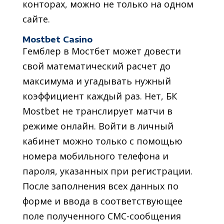
конторах, можно не только на одном
сайте.
Mostbet Casino
Гемблер в Мостбет может довести
свой математический расчет до
максимума и угадывать нужный
коэффициент каждый раз. Нет, БК
Mostbet не транслирует матчи в
режиме онлайн. Войти в личный
кабинет можно только с помощью
номера мобильного телефона и
пароля, указанных при регистрации.
После заполнения всех данных по
форме и ввода в соответствующее
поле полученного СМС-сообщения