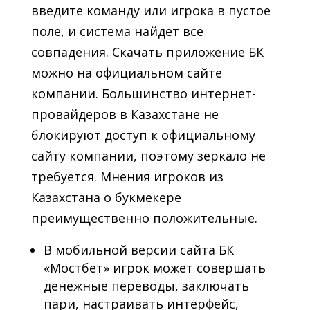
введите команду или игрока в пустое
поле, и система найдет все
совпадения. Скачать приложение БК
можно на официальном сайте
компании. Большинство интернет-
провайдеров в Казахстане не
блокируют доступ к официальному
сайту компании, поэтому зеркало не
требуется. Мнения игроков из
Казахстана о букмекере
преимущественно положительные.
В мобильной версии сайта БК
«Мостбет» игрок может совершать
денежные переводы, заключать
пари, настраивать интерфейс,