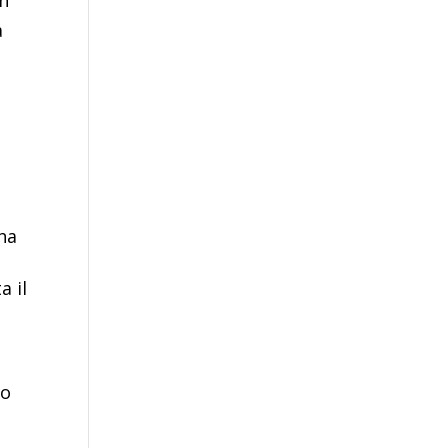
on
a
 ha
a il
to