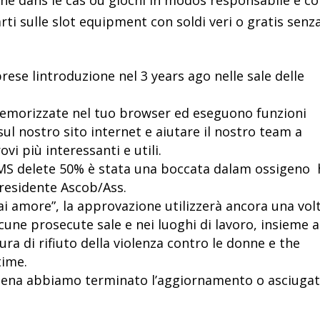
 che dans le cas où giochi in modos responsabile e c
rti sulle slot equipment con soldi veri o gratis senz
ese lintroduzione nel 3 years ago nelle sale delle
memorizzate nel tuo browser ed eseguono funzioni
ul nostro sito internet e aiutare il nostro team a
ovi più interessanti e utili.
AMS delete 50% è stata una boccata dalam ossigeno 
residente Ascob/Ass.
ai amore”, la approvazione utilizzerà ancora una volt
cune prosecute sale e nei luoghi di lavoro, insieme a
ura di rifiuto della violenza contro le donne e the
time.
appena abbiamo terminato l’aggiornamento o asciuga