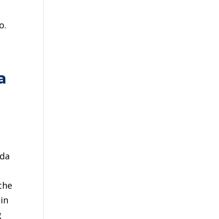
o.
a
 da
che
 in
g