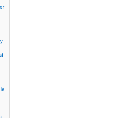
er
l
By
ai
le
no