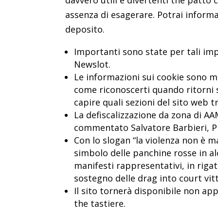
davvero utili e divertenti the patto
assenza di esagerare. Potrai informa
deposito.
Importanti sono state per tali impr
Newslot.
Le informazioni sui cookie sono 
come riconoscerti quando ritorni s
capire quali sezioni del sito web tr
La defiscalizzazione da zona di A
commentato Salvatore Barbieri, P
Con lo slogan “la violenza non è m
simbolo delle panchine rosse in al
manifesti rappresentativi, in rigat
sostegno delle drag into court vit
Il sito tornerà disponibile non 
the tastiere.