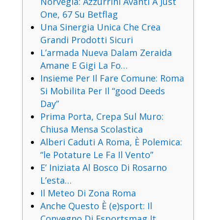
Norvegia: Azzurrini Avanti A Just
One, 67 Su Betflag
Una Sinergia Unica Che Crea
Grandi Prodotti Sicuri
L’armada Nueva Dalam Zeraida
Amane E Gigi La Fo…
Insieme Per Il Fare Comune: Roma
Si Mobilita Per Il “good Deeds
Day”
Prima Porta, Crepa Sul Muro:
Chiusa Mensa Scolastica
Alberi Caduti A Roma, È Polemica:
“le Potature Le Fa Il Vento”
E’ Iniziata Al Bosco Di Rosarno
L’esta…
Il Meteo Di Zona Roma
Anche Questo È (e)sport: Il
Convegno Di Esportsmag It