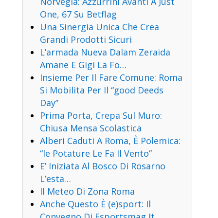
Norvegia: Azzurrini Avanti A Just
One, 67 Su Betflag
Una Sinergia Unica Che Crea
Grandi Prodotti Sicuri
L’armada Nueva Dalam Zeraida
Amane E Gigi La Fo…
Insieme Per Il Fare Comune: Roma
Si Mobilita Per Il “good Deeds
Day”
Prima Porta, Crepa Sul Muro:
Chiusa Mensa Scolastica
Alberi Caduti A Roma, È Polemica:
“le Potature Le Fa Il Vento”
E’ Iniziata Al Bosco Di Rosarno
L’esta…
Il Meteo Di Zona Roma
Anche Questo È (e)sport: Il
Convegno Di Esportsmag It