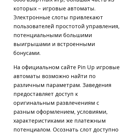
которых – игровые автоматы.
Электронные слоты привлекают
пользователей простотой управления,
потенциальными большими
выигрышами и встроенными
бонусами.
На официальном сайте Pin Up игровые
автоматы возможно найти по
различным параметрам. Заведения
предоставляет доступ к
оригинальным развлечениям с
разным оформлением, условиями,
характеристиками же платежным
потенциалом. Осознать слот доступно