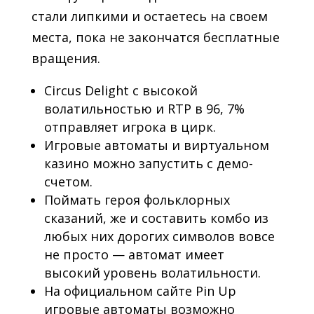
стали липкими и остаетесь на своем
места, пока не закончатся бесплатные
вращения.
Circus Delight с высокой
волатильностью и RTP в 96, 7%
отправляет игрока в цирк.
Игровые автоматы и виртуальном
казино можно запустить с демо-
счетом.
Поймать героя фольклорных
сказаний, же и составить комбо из
любых них дорогих символов вовсе
не просто — автомат имеет
высокий уровень волатильности.
На официальном сайте Pin Up
игровые автоматы возможно