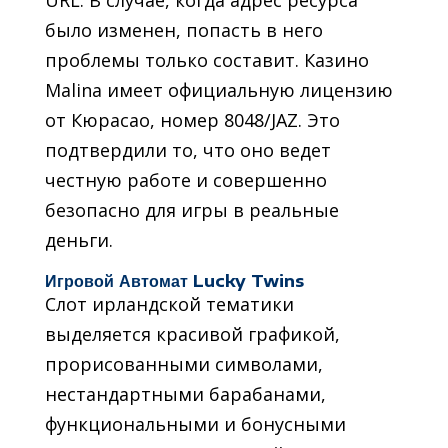
URL. В случае, когда адрес ресурса
было изменен, попасть в него
проблемы только составит. Казино
Malina имеет официальную лицензию
от Кюрасао, номер 8048/JAZ. Это
подтвердили то, что оно ведет
честную работе и совершенно
безопасно для игры в реальные
деньги.
Игровой Автомат Lucky Twins
Слот ирландской тематики
выделяется красивой графикой,
прорисованными символами,
нестандартными барабанами,
функциональными и бонусными