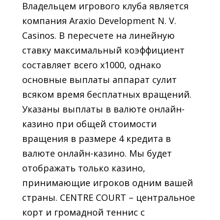
Владельцем игрового клуба является
компания Araxio Development N. V.
Casinos. В пересчете на линейную
ставку максимальный коэффициент
составляет всего х1000, однако
основные выплаты аппарат сулит
всяком время бесплатных вращений.
Указаны выплаты в валюте онлайн-
казино при общей стоимости
вращения в размере 4 кредита в
валюте онлайн-казино. Мы будет
отображать только казино,
принимающие игроков одним вашей
страны. CENTRE COURT – центральное
корт и громадной теннис с