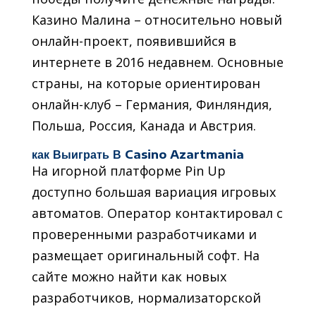
Казино Малина – относительно новый
онлайн-проект, появившийся в
интернете в 2016 недавнем. Основные
страны, на которые ориентирован
онлайн-клуб – Германия, Финляндия,
Польша, Россия, Канада и Австрия.
как Выиграть В Casino Azartmania
На игорной платформе Pin Up
доступно большая вариация игровых
автоматов. Оператор контактировал с
проверенными разработчиками и
размещает оригинальный софт. На
сайте можно найти как новых
разработчиков, нормализаторской