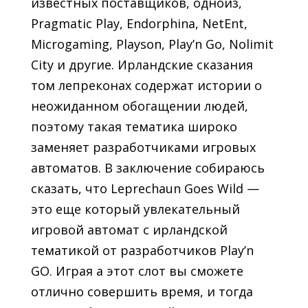
известных поставщиков, одноиз,
Pragmatic Play, Endorphina, NetEnt,
Microgaming, Playson, Play’n Go, Nolimit
City и другие. Ирландские сказания
том лепреконах содержат истории о
неожиданном обогащении людей,
поэтому такая тематика широко
заменяет разработчиками игровых
автоматов. В заключение собираюсь
сказать, что Leprechaun Goes Wild —
это еще который увлекательный
игровой автомат с ирландской
тематикой от разработчиков Play’n
GO. Играя а этот слот вы сможете
отлично совершить время, и тогда