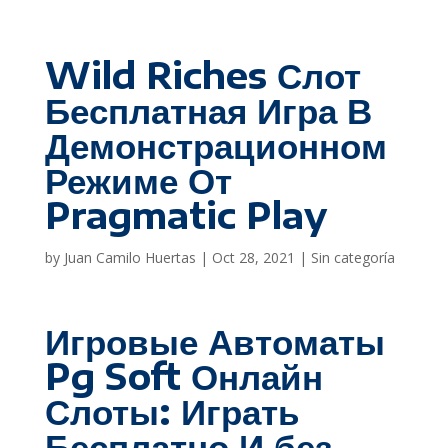
Wild Riches Слот
Бесплатная Игра В
Демонстрационном
Режиме От
Pragmatic Play
by
Juan Camilo Huertas
|
Oct 28, 2021
|
Sin categoría
Игровые Автоматы
Pg Soft Онлайн
Слоты: Играть
Бесплатно И без