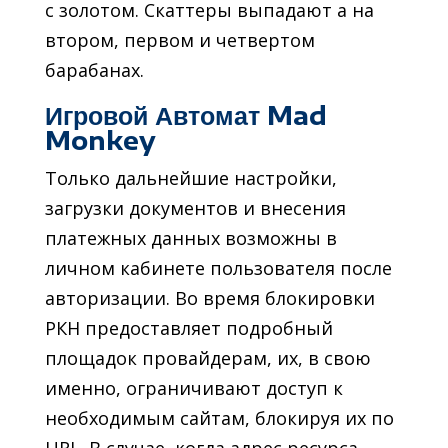
с золотом. Скаттеры выпадают а на
втором, первом и четвертом
барабанах.
Игровой Автомат Mad
Monkey
Только дальнейшие настройки,
загрузки документов и внесения
платежных данных возможны в
личном кабинете пользователя после
авторизации. Во время блокировки
РКН предоставляет подробный
площадок провайдерам, их, в свою
именно, ограничивают доступ к
необходимым сайтам, блокируя их по