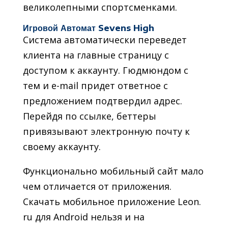
великолепными спортсменками.
Игровой Автомат Sevens High
Система автоматически переведет
клиента на главные страницу с
доступом к аккаунту. Гюдмюндом с
тем и e-mail придет ответное с
предложением подтвердил адрес.
Перейдя по ссылке, беттеры
привязывают электронную почту к
своему аккаунту.
Функционально мобильный сайт мало
чем отличается от приложения.
Скачать мобильное приложение Leon.
ru для Android нельзя и на