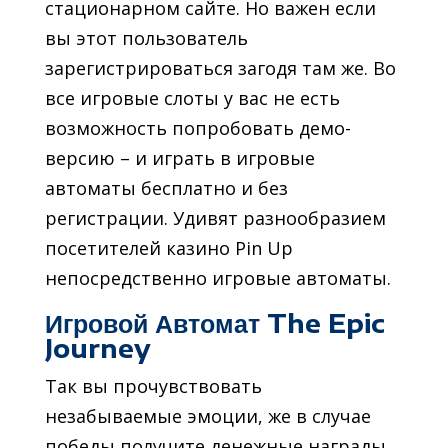
стационарном сайте. Но важен если
вы этот пользователь
зарегистрироваться загодя там же. Во
все игровые слоты у вас не есть
возможность попробовать демо-
версию – и играть в игровые
автоматы бесплатно и без
регистрации. Удивят разнообразием
посетителей казино Pin Up
непосредственно игровые автоматы.
Игровой Автомат The Epic
Journey
Так вы прочувствовать
незабываемые эмоции, же в случае
победы получите денежные награды.