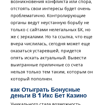
возникновения конфликта или спора,
отстоять свои интересы будет очень
проблематично. Контролирующие
органы ведут неустанную борьбу не
только с сайтами нелегальных БК, но
же с зеркалами. Но та ссылка, что еще
вчера числилась, сегодня может еще
оказаться устаревшей, придется
опять искать актуальный. Вывести
выигранные приличные со счета
нельзя только тем таким, которым он
который пополнен.
как Отыграть Бонусные
деньги В 1 Икс Бет Казино
Уникального стала возможность