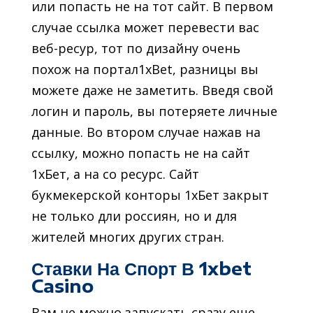
или попасть не на тот сайт. В первом
случае ссылка может перевести вас
веб-ресур, тот по дизайну очень
похож на портал1xBet, разницы вы
можете даже не заметить. Введя свой
логин и пароль, вы потеряете личные
данные. Во втором случае нажав на
ссылку, можно попасть не на сайт
1хБет, а на со ресурс. Сайт
букмекерской конторы 1хБет закрыт
не только дли россиян, но и для
жителей многих других стран.
Ставки На Спорт В 1xbet
Casino
Вам не можно запускать сразу еще