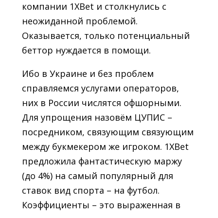
компании 1XBet и столкнулись с
неожиданной проблемой.
Оказывается, только потенциальный
беттор нуждается в помощи.
Ибо в Украине и без проблем
справляемся услугами операторов,
них в России числятся офшорными.
Для упрощения назовём ЦУПИС –
посредником, связующим связующим
между букмекером же игроком. 1XBet
предложила фантастическую маржу
(до 4%) на самый популярный для
ставок вид спорта – на футбол.
Коэффициенты – это выраженная в