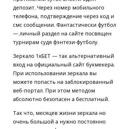
депозит. Через номер мобильного
телефона, подтверждение через код и
смс сообщении. Фантастически футбол
— личный раздел на сайте посвящен
турнирам судя фэнтези-футболу.
Зеркало 1хБЕТ — так альтернативный
вход на официальный сайт букмекера.
При использовании зеркала вы
можете попасть на заблокированный
веб-портал. При этом методом
абсолютно безопасен а бесплатный.
Так что, месяцев жизни зеркала но
очень большой а нужно постоянно