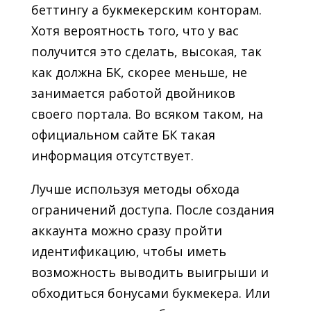
беттингу а букмекерским конторам.
Хотя вероятность того, что у вас
получится это сделать, высокая, так
как должна БК, скорее меньше, не
занимается работой двойников
своего портала. Во всяком таком, на
официальном сайте БК такая
информация отсутствует.
Лучше используя методы обхода
ограничений доступа. После создания
аккаунта можно сразу пройти
идентификацию, чтобы иметь
возможность выводить выигрыши и
обходиться бонусами букмекера. Или