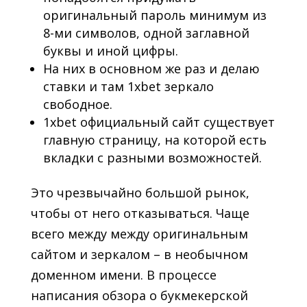
оригинальный пароль минимум из
8-ми символов, одной заглавной
буквы и иной цифры.
На них в основном же раз и делаю
ставки и там 1xbet зеркало
свободное.
1xbet официальный сайт существует
главную страницу, на которой есть
вкладки с разными возможностей.
Это чрезвычайно большой рынок,
чтобы от него отказываться. Чаще
всего между между оригинальным
сайтом и зеркалом – в необычном
доменном имени. В процессе
написания обзора о букмекерской