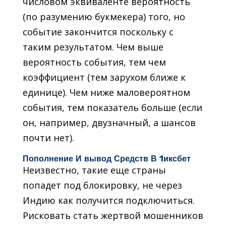
числовом эквиваленте вероятность
(по разумению букмекера) того, но
событие закончится поскольку с
таким результатом. Чем выше
вероятность события, тем чем
коэффициент (тем зарухом ближе к
единице). Чем ниже маловероятном
события, тем показатель больше (если
он, например, двузначный, а шансов
почти нет).
Пополнение И вывод Средств В 1иксбет
Неизвестно, такие еще страны
попадет под блокировку, не через
Индию как получится подключиться.
Рисковать стать жертвой мошенников