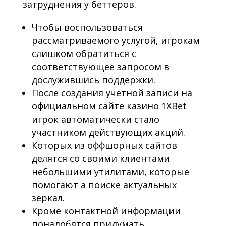
затруднения у беттеров.
Чтобы воспользоваться
рассматриваемого услугой, игрокам
слишком обратиться с
соответствующее запросом в
дослужившись поддержки.
После создания учетной записи на
официальном сайте казино 1XBet
игрок автоматически стало
участником действующих акций.
Которых из оффшорных сайтов
делятся со своими клиентами
небольшими утилитами, которые
помогают а поиске актуальных
зеркал.
Кроме контактной информации
понадобятся придумать