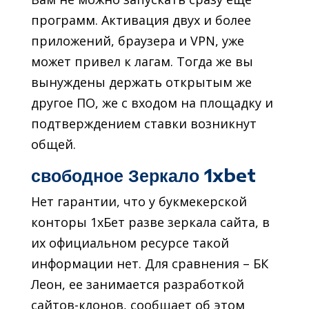
программ. Активация двух и более
приложений, браузера и VPN, уже
может привел к лагам. Тогда же вы
вынуждены держать открытым же
другое ПО, же с входом на площадку и
подтверждением ставки возникнут
общей.
свободное Зеркало 1xbet
Нет гарантии, что у букмекерской
конторы 1хБет разве зеркала сайта, в
их официальном ресурсе такой
информации нет. Для сравнения – БК
Леон, ее занимается разработкой
сайтов-клонов, сообщает об этом