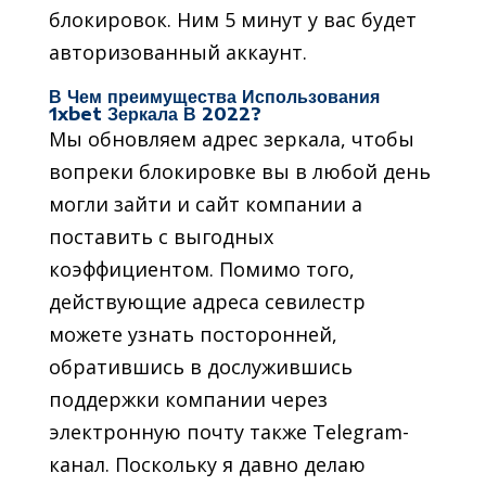
блокировок. Ним 5 минут у вас будет
авторизованный аккаунт.
В Чем преимущества Использования
1xbet Зеркала В 2022?
Мы обновляем адрес зеркала, чтобы
вопреки блокировке вы в любой день
могли зайти и сайт компании а
поставить с выгодных
коэффициентом. Помимо того,
действующие адреса севилестр
можете узнать посторонней,
обратившись в дослужившись
поддержки компании через
электронную почту также Telegram-
канал. Поскольку я давно делаю