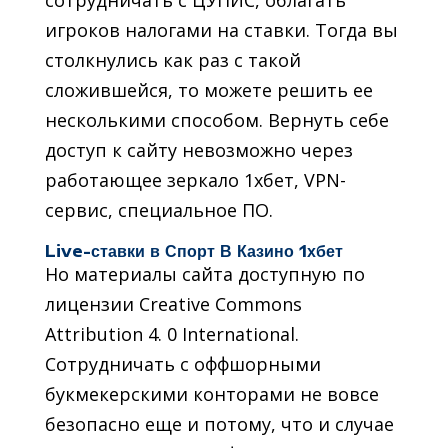
сотрудничать с ЦУПИС, облагать
игроков налогами на ставки. Тогда вы
столкнулись как раз с такой
сложившейся, то можете решить ее
несколькими способом. Вернуть себе
доступ к сайту невозможно через
работающее зеркало 1хбет, VPN-
сервис, специальное ПО.
Live-ставки в Спорт В Казино 1хбет
Но материалы сайта доступную по
лицензии Creative Commons
Attribution 4. 0 International.
Сотрудничать с оффшорными
букмекерскими конторами не вовсе
безопасно еще и потому, что и случае