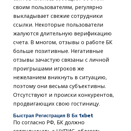
своим пользователям, регулярно
выкладывает свежие сотрудники
ссылки. Некоторые пользователи
жалуются длительную верификацию
счета. В многом, отзывы о работе БК
больше позитивные. Негативные
отзывы зачастую связаны с личной
проигрышами игроков же
нежеланием вникнуть в ситуацию,
поэтому они весьма субъективны.
Отсутствуют и происки конкурентов,
продвигающих свою гостиницу.
Быстрая Регистрация В Бк 1xbet
По согласно РФ, БК должно