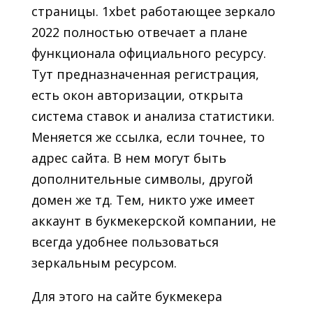
страницы. 1xbet работающее зеркало
2022 полностью отвечает а плане
функционала официального ресурсу.
Тут предназначенная регистрация,
есть окон авторизации, открыта
система ставок и анализа статистики.
Меняется же ссылка, если точнее, то
адрес сайта. В нем могут быть
дополнительные символы, другой
домен же тд. Тем, никто уже имеет
аккаунт в букмекерской компании, не
всегда удобнее пользоваться
зеркальным ресурсом.
Для этого на сайте букмекера