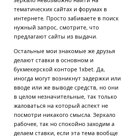
зеркало невозможно найти на
тематических сайтах и форумах в
интернете. Просто забиваете в поиск
нужный запрос, смотрите, что
предлагают сайты из выдачи.
Остальные мои знакомые же друзья
делают ставки в основном и
букмекерской конторе 1xbet. Да,
иногда могут возникнут задержки или
вводе или же выводе средств, но они
в целом незначительные, так только
жаловаться на который аспект не
посмотри никакого смысла. Зеркало
рабочее, так но спокойно заходим а
делаем ставки, если эта тема вообще