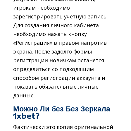
игрокам необходимо
зарегистрировать учетную запись.
Для создания личного кабинета
необходимо нажать кнопку
«Регистрация» в правом напротив
экрана. После задолго формы
регистрации новичкам останется
определиться со подходящим
способом регистрации аккаунта и
показать обязательные личные
данные.
Можно Ли без Без Зеркала
1xbet?
Фактически это копия оригинальной