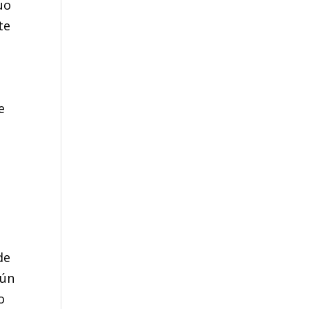
uo
te
e
de
gún
o