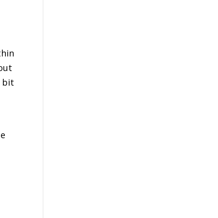
thin
out
 bit
he