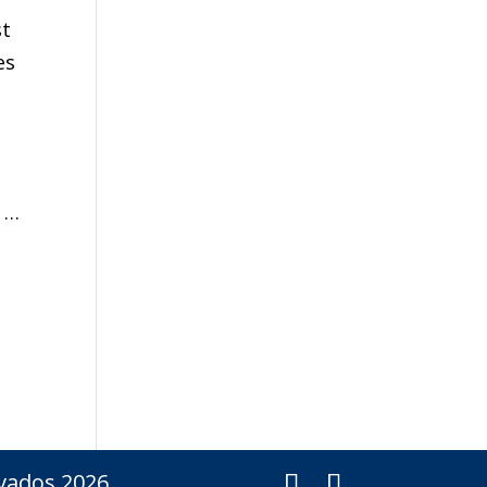
st
es
+ …
vados 2026.