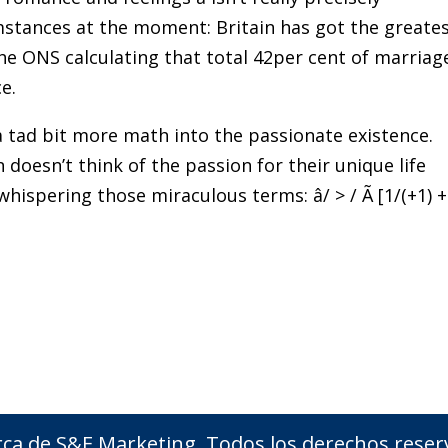
umstances at the moment: Britain has got the greate
the ONS calculating that total 42per cent of marriag
e.
 tad bit more math into the passionate existence.
doesn’t think of the passion for their unique life
hispering those miraculous terms: â/ > / Ã [1/(+1) 
ca de S&E Marketing, Todos los derechos reser