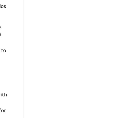
dos
o
d
 to
with
for